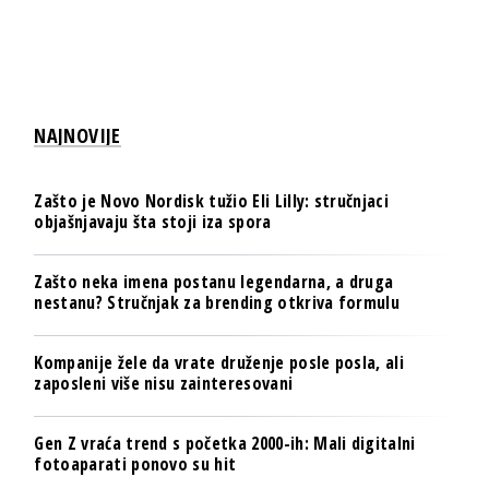
NAJNOVIJE
Zašto je Novo Nordisk tužio Eli Lilly: stručnjaci
objašnjavaju šta stoji iza spora
Zašto neka imena postanu legendarna, a druga
nestanu? Stručnjak za brending otkriva formulu
Kompanije žele da vrate druženje posle posla, ali
zaposleni više nisu zainteresovani
Gen Z vraća trend s početka 2000-ih: Mali digitalni
fotoaparati ponovo su hit