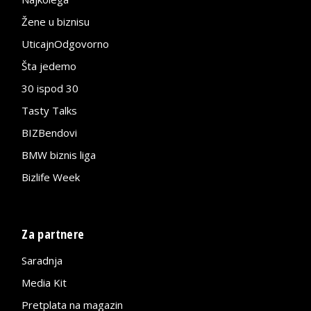
Žene u biznisu
UticajnOdgovorno
Šta jedemo
30 ispod 30
Tasty Talks
BIZBendovi
BMW biznis liga
Bizlife Week
Za partnere
Saradnja
Media Kit
Pretplata na magazin