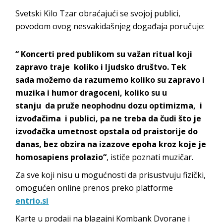
Svetski Kilo Tzar obraćajući se svojoj publici,
povodom ovog nesvakidašnjeg događaja poručuje:
“ Koncerti pred publikom su važan ritual koji
zapravo traje koliko i ljudsko društvo. Tek
sada možemo da razumemo koliko su zapravo i
muzika i humor dragoceni, koliko su u
stanju da pruže neophodnu dozu optimizma, i
izvođačima i publici, pa ne treba da čudi što je
izvođačka umetnost opstala od praistorije do
danas, bez obzira na izazove epoha kroz koje je
homosapiens prolazio“
, ističe poznati muzičar.
Za sve koji nisu u mogućnosti da prisustvuju fizički,
omogućen online prenos preko platforme
entrio.si
Karte u prodaji na blagajni Kombank Dvorane i