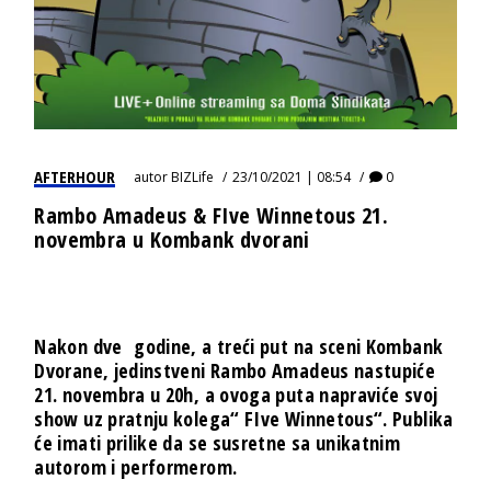
AFTERHOUR
autor
BIZLife
23/10/2021 | 08:54
0
Rambo Amadeus & FIve Winnetous 21.
novembra u Kombank dvorani
Nakon dve godine, a treći put na sceni Kombank
Dvorane, jedinstveni Rambo Amadeus nastupiće
21. novembra u 20h, a ovoga puta napraviće svoj
show uz pratnju kolega“ FIve Winnetous“. Publika
će imati prilike da se susretne sa unikatnim
autorom i performerom.