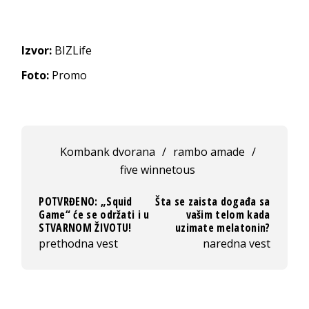
Izvor:
BIZLife
Foto:
Promo
Kombank dvorana
/
rambo amade
/
five winnetous
POTVRĐENO: „Squid
Šta se zaista događa sa
Game“ će se održati i u
vašim telom kada
STVARNOM ŽIVOTU!
uzimate melatonin?
prethodna vest
naredna vest