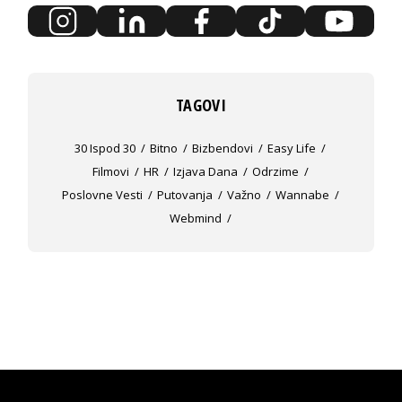
TAGOVI
30 Ispod 30
Bitno
Bizbendovi
Easy Life
Filmovi
HR
Izjava Dana
Odrzime
Poslovne Vesti
Putovanja
Važno
Wannabe
Webmind