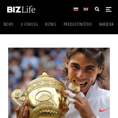
NOVO
U FOKUSU
BIZNIS
PREDUZETNIŠTVO
KARIJERA