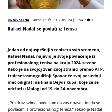
BIZNIS SCENA
autor
BIZLife
10/10/2024 | 13:54
0
Rafael Nadal se povlači iz tenisa
Jedan od najuspešnijih tenisera svih vremena,
Rafael Nadal, najavio je svoje povlačenje iz
profesionalnog tenisa na kraju 2024. sezone.
Kako je na svojoj zvaničnoj stranici preneo ATP,
tridesetosmogodišnji Španac će svoj poslednji
meč odigrati na finalu Dejvis kupa, koje će se
održati u Malagi od 19. do 24. novembra.
„Pozdrav svima, ovde sam da vas obavestim da se
povlačim iz profesionalnog tenisa,“ rekao je Nadal