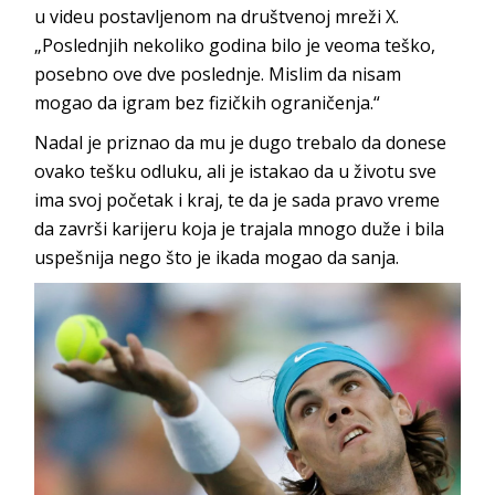
u videu postavljenom na društvenoj mreži X.
„Poslednjih nekoliko godina bilo je veoma teško,
posebno ove dve poslednje. Mislim da nisam
mogao da igram bez fizičkih ograničenja.“
Nadal je priznao da mu je dugo trebalo da donese
ovako tešku odluku, ali je istakao da u životu sve
ima svoj početak i kraj, te da je sada pravo vreme
da završi karijeru koja je trajala mnogo duže i bila
uspešnija nego što je ikada mogao da sanja.