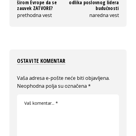
širom Evrope da se
odlika poslovnog lidera
zauvek ZATVORE?
budućnosti
prethodna vest
naredna vest
OSTAVITE KOMENTAR
Vaša adresa e-pošte neće biti objavljena.
Neophodna polja su označena
*