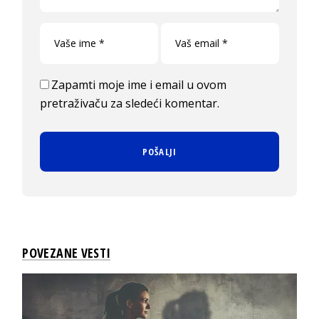
Zapamti moje ime i email u ovom
pretraživaču za sledeći komentar.
POVEZANE VESTI