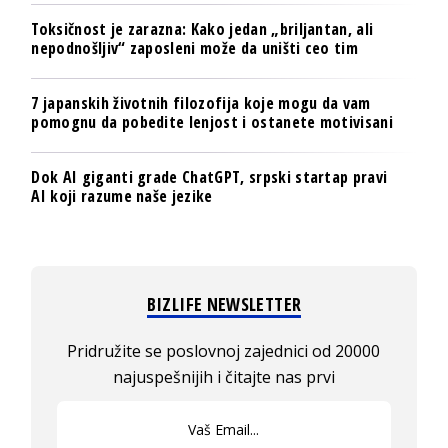
Toksičnost je zarazna: Kako jedan „briljantan, ali
nepodnošljiv“ zaposleni može da uništi ceo tim
7 japanskih životnih filozofija koje mogu da vam
pomognu da pobedite lenjost i ostanete motivisani
Dok AI giganti grade ChatGPT, srpski startap pravi
AI koji razume naše jezike
BIZLIFE NEWSLETTER
Pridružite se poslovnoj zajednici od 20000
najuspešnijih i čitajte nas prvi