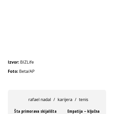
Izvor:
BIZLife
Foto:
Beta/AP
rafael nadal
/
karijera
/
tenis
Šta primorava skijališta
Empatija – ključna