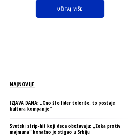
UČITAJ VIŠE
NAJNOVIJE
IZJAVA DANA: „Ono što lider toleriše, to postaje
kultura kompanije“
Svetski strip-hit koji deca obožavaju: „Zeka protiv
majmuna“ konačno je stigao u Srbiju