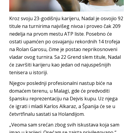
Kroz svoju 23-godišnju karijeru, Nadal je osvojio 92
titule na turnirima najvišeg nivoa i proveo čak 209
nedelja na prvom mestu ATP liste. Posebno će
ostati upamćen po osvajanju rekordnih 14 trofeja
na Rolan Garosu, čime je postao neprikosnoveni
vladar ovog turnira. Sa 22 Grend slem titule, Nadal
će završiti karijeru kao jedan od najuspešnijih
tenisera u istoriji.
Njegov poslednji profesionalni nastup biće na
domaćem terenu, u Malagi, gde će predvoditi
špansku reprezentaciju na Dejvis kupu. Uz njega
će igrati i mladi Karlos Alkaraz, a Španija će se u
četvrtfinalu sastati sa Holandijom.
„Veoma sam srećan zbog svih iskustava koja sam
imao u karijeri. Osećam se zaista privilegovano,“