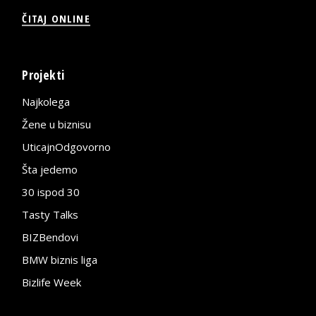
ČITAJ ONLINE
Projekti
Najkolega
Žene u biznisu
UticajnOdgovorno
Šta jedemo
30 ispod 30
Tasty Talks
BIZBendovi
BMW biznis liga
Bizlife Week