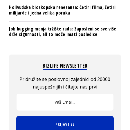
Holivudska bioskopska renesansa: Četiri filma, četiri
milijarde i jedna velika poruka
Job hugging menja tržište rada: Zaposleni se sve više
drže sigurnosti, ali to može imati posledice
BIZLIFE NEWSLETTER
Pridružite se poslovnoj zajednici od 20000
najuspešnijih i čitajte nas prvi
PRIJAVI SE