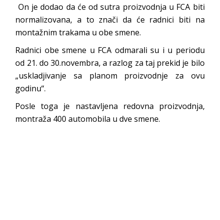
On je dodao da će od sutra proizvodnja u FCA biti
normalizovana, a to znači da će radnici biti na
montažnim trakama u obe smene.
Radnici obe smene u FCA odmarali su i u periodu
od 21. do 30.novembra, a razlog za taj prekid je bilo
„uskladjivanje sa planom proizvodnje za ovu
godinu“.
Posle toga je nastavljena redovna proizvodnja,
montraža 400 automobila u dve smene.