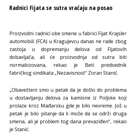
Radnici Fijata se sutra vraćaju na posao
Proizvodni radnici obe smene u fabrici Fijat Krajsler
automobili (FCA) u Kragujevcu danas ne rade zbog
zastoja u dopremanju delova od Fijatovih
dobavljača, ali će proizvodnja od sutra biti
normalozovana, rekao je Beti predsednik
fabričkog sindikata „Nezavisnost“ Zoran Stanić.
„Obavešteni smo u petak da je došlo do problema
u dostavljanju delova za kamione iz Poljske koji
prolaze kroz Mađarsku gde je bilo nevreme. Još u
petak je bilo pitanje da li može da se održi druga
smena, ali je problem tog dana prevaziđen“, rekao
je Stanić.