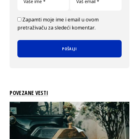
Zapamti moje ime i email u ovom
pretraživaču za sledeći komentar.
POVEZANE VESTI