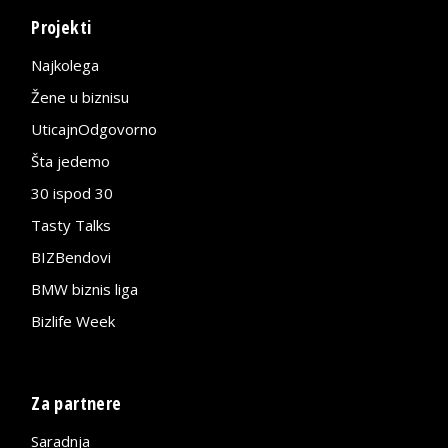
Projekti
Najkolega
Žene u biznisu
UticajnOdgovorno
Šta jedemo
30 ispod 30
Tasty Talks
BIZBendovi
BMW biznis liga
Bizlife Week
Za partnere
Saradnja