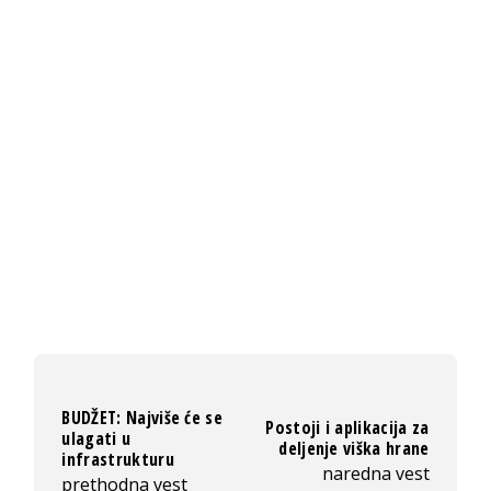
BUDŽET: Najviše će se
Postoji i aplikacija za
ulagati u
deljenje viška hrane
infrastrukturu
naredna vest
prethodna vest