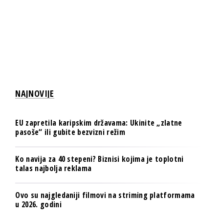
NAJNOVIJE
EU zapretila karipskim državama: Ukinite „zlatne
pasoše“ ili gubite bezvizni režim
Ko navija za 40 stepeni? Biznisi kojima je toplotni
talas najbolja reklama
Ovo su najgledaniji filmovi na striming platformama
u 2026. godini