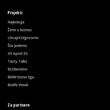
Projekti
Najkolega
Žene u biznisu
UticajnOdgovorno
Šta jedemo
30 ispod 30
Tasty Talks
BIZBendovi
BMW biznis liga
Bizlife Week
Za partnere