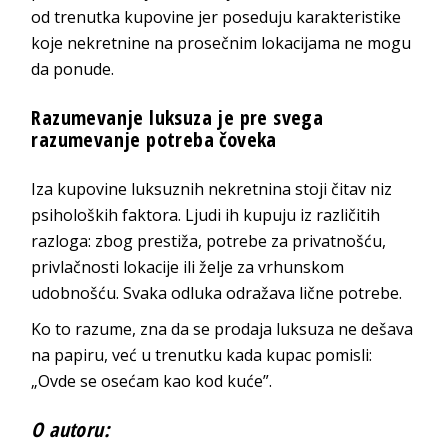
od trenutka kupovine jer poseduju karakteristike
koje nekretnine na prosečnim lokacijama ne mogu
da ponude.
Razumevanje luksuza je pre svega
razumevanje potreba čoveka
Iza kupovine luksuznih nekretnina stoji čitav niz
psiholoških faktora. Ljudi ih kupuju iz različitih
razloga: zbog prestiža, potrebe za privatnošću,
privlačnosti lokacije ili želje za vrhunskom
udobnošću. Svaka odluka odražava lične potrebe.
Ko to razume, zna da se prodaja luksuza ne dešava
na papiru, već u trenutku kada kupac pomisli:
„Ovde se osećam kao kod kuće”.
O autoru: