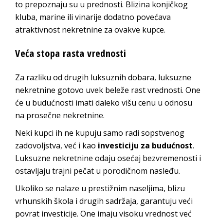
to prepoznaju su u prednosti. Blizina konjičkog
kluba, marine ili vinarije dodatno povećava
atraktivnost nekretnine za ovakve kupce.
Veća stopa rasta vrednosti
Za razliku od drugih luksuznih dobara, luksuzne
nekretnine gotovo uvek beleže rast vrednosti. One
će u budućnosti imati daleko višu cenu u odnosu
na prosečne nekretnine.
Neki kupci ih ne kupuju samo radi sopstvenog
zadovoljstva, već i kao
investiciju za budućnost
.
Luksuzne nekretnine odaju osećaj bezvremenosti i
ostavljaju trajni pečat u porodičnom nasleđu.
Ukoliko se nalaze u prestižnim naseljima, blizu
vrhunskih škola i drugih sadržaja, garantuju veći
povrat investicije. One imaju visoku vrednost već