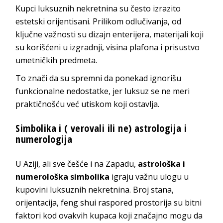
Kupci luksuznih nekretnina su često izrazito
estetski orijentisani. Prilikom odlučivanja, od
ključne važnosti su dizajn enterijera, materijali koji
su korišćeni u izgradnji, visina plafona i prisustvo
umetničkih predmeta.
To znači da su spremni da ponekad ignorišu
funkcionalne nedostatke, jer luksuz se ne meri
praktičnošću već utiskom koji ostavlja.
Simbolika i ( verovali ili ne) astrologija i
numerologija
U Aziji, ali sve češće i na Zapadu,
astrološka i
numerološka simbolika
igraju važnu ulogu u
kupovini luksuznih nekretnina. Broj stana,
orijentacija, feng shui raspored prostorija su bitni
faktori kod ovakvih kupaca koji značajno mogu da