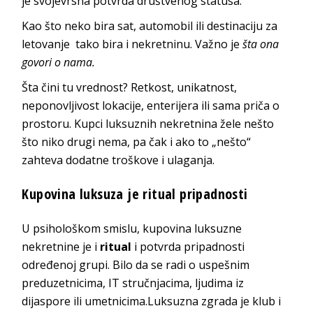
je svojevrsna potvrda društvenog statusa.
Kao što neko bira sat, automobil ili destinaciju za
letovanje tako bira i nekretninu. Važno je
šta ona
govori o nama.
Šta čini tu vrednost? Retkost, unikatnost,
neponovljivost lokacije, enterijera ili sama priča o
prostoru. Kupci luksuznih nekretnina žele nešto
što niko drugi nema, pa čak i ako to „nešto“
zahteva dodatne troškove i ulaganja.
Kupovina luksuza je ritual pripadnosti
U psihološkom smislu, kupovina luksuzne
nekretnine je i
ritual
i potvrda pripadnosti
određenoj grupi. Bilo da se radi o uspešnim
preduzetnicima, IT stručnjacima, ljudima iz
dijaspore ili umetnicima.Luksuzna zgrada je klub i