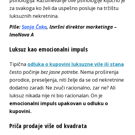
psihologija. Razumevanje ove psihologije ključno je
za svakoga ko želi da uspešno posluje na tržištu
luksuznih nekretnina.
Piše:
Sonja Čoko
, Izvršni direktor marketinga –
ImoNova A
Luksuz kao emocionalni impuls
Tipična
odluka o kupovini luksuzne vile ili stana
često počinje
bez jasne potrebe.
Nema proširenja
porodice, preseljenja, niti želje da se od nekretnine
dodatno zaradi. Ne zvuči racionalno, zar ne? Ali
luksuz nikada nije ni bio racionalan. On je
emocionalni impuls upakovan u odluku o
kupovini.
Priča prodaje više od kvadrata