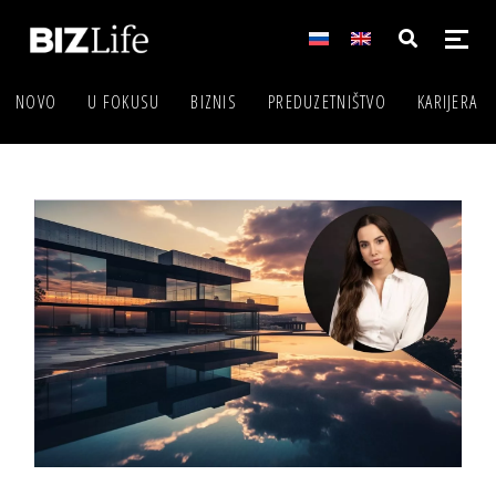
NOVO
U FOKUSU
BIZNIS
PREDUZETNIŠTVO
KARIJERA