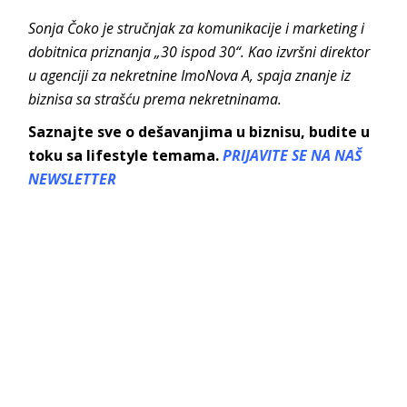
Sonja Čoko je stručnjak za komunikacije i marketing i
dobitnica priznanja „30 ispod 30“. Kao izvršni direktor
u agenciji za nekretnine ImoNova A, spaja znanje iz
biznisa sa strašću prema nekretninama.
Saznajte sve o dešavanjima u biznisu, budite u
toku sa lifestyle temama.
PRIJAVITE SE NA NAŠ
NEWSLETTER