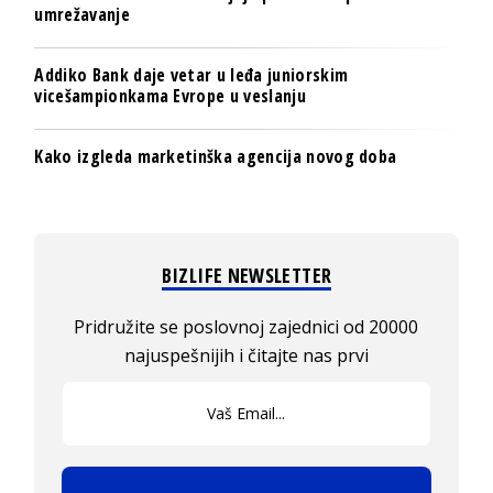
umrežavanje
Addiko Bank daje vetar u leđa juniorskim
vicešampionkama Evrope u veslanju
Kako izgleda marketinška agencija novog doba
BIZLIFE NEWSLETTER
Pridružite se poslovnoj zajednici od 20000
najuspešnijih i čitajte nas prvi