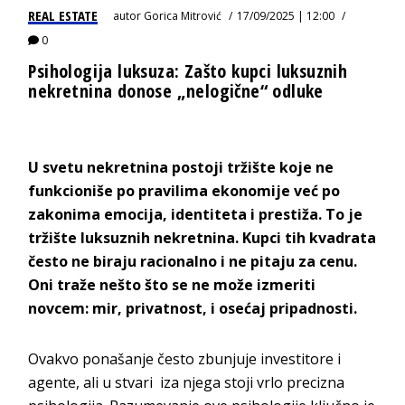
REAL ESTATE
autor
Gorica Mitrović
17/09/2025 | 12:00
0
Psihologija luksuza: Zašto kupci luksuznih
nekretnina donose „nelogične“ odluke
U svetu nekretnina postoji tržište koje ne
funkcioniše po pravilima ekonomije već po
zakonima emocija, identiteta i prestiža. To je
tržište luksuznih nekretnina. Kupci tih kvadrata
često ne biraju racionalno i ne pitaju za cenu.
Oni traže nešto što se ne može izmeriti
novcem: mir, privatnost, i osećaj pripadnosti.
Ovakvo ponašanje često zbunjuje investitore i
agente, ali u stvari iza njega stoji vrlo precizna