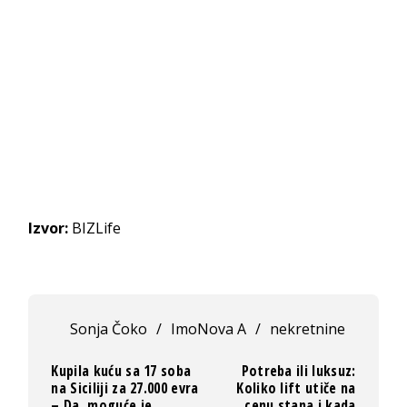
Izvor:
BIZLife
Sonja Čoko
/
ImoNova A
/
nekretnine
Kupila kuću sa 17 soba
Potreba ili luksuz:
na Siciliji za 27.000 evra
Koliko lift utiče na
– Da, moguće je
cenu stana i kada