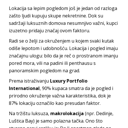
Lokacija sa lepim pogledom još je jedan od razloga
zašto ljudi kupuju skupe nekretnine. Dok su
sadržaji luksuznih domova nesumnjivo važni, kupci
izuzetno pridaju značaj ovom faktoru.
Radi se o želji za okruženjem u kojem svaki kutak
odiše lepotom i udobnošću. Lokacija i pogled imaju
značajnu ulogu: bilo da je reč o prostranom imanju
pored mora, vili na padini ili penthausu s
panoramskim pogledom na grad.
Prema istraživanju
Luxury Portfolio
International
, 90% kupaca smatra da je pogled i
prirodno okruženje važna karakteristika, dok je
87% lokaciju označilo kao presudan faktor.
Na tržištu luksuza,
makrolokacija
(npr. Dedinje,
Luštica Bay) je samo polazna tačka. Ono što