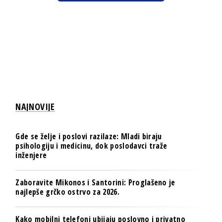
NAJNOVIJE
Gde se želje i poslovi razilaze: Mladi biraju
psihologiju i medicinu, dok poslodavci traže
inženjere
Zaboravite Mikonos i Santorini: Proglašeno je
najlepše grčko ostrvo za 2026.
Kako mobilni telefoni ubijaju poslovno i privatno