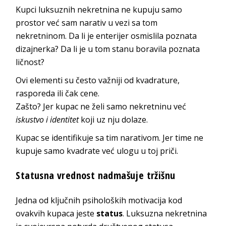
Kupci luksuznih nekretnina ne kupuju samo
prostor već sam narativ u vezi sa tom
nekretninom. Da li je enterijer osmislila poznata
dizajnerka? Da li je u tom stanu boravila poznata
ličnost?
Ovi elementi su često važniji od kvadrature,
rasporeda ili čak cene.
Zašto? Jer kupac ne želi samo nekretninu već
iskustvo i identitet
koji uz nju dolaze.
Kupac se identifikuje sa tim narativom. Jer time ne
kupuje samo kvadrate već ulogu u toj priči.
Statusna vrednost nadmašuje tržišnu
Jedna od ključnih psiholoških motivacija kod
ovakvih kupaca jeste
status
. Luksuzna nekretnina