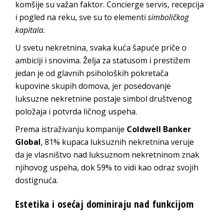
komšije su važan faktor. Concierge servis, recepcija
i pogled na reku, sve su to elementi
simboličkog
kapitala.
U svetu nekretnina, svaka kuća šapuće priče o
ambiciji i snovima. Želja za statusom i prestižem
jedan je od glavnih psiholoških pokretača
kupovine skupih domova, jer posedovanje
luksuzne nekretnine postaje simbol društvenog
položaja i potvrda ličnog uspeha.
Prema istraživanju kompanije
Coldwell Banker
Global
, 81% kupaca luksuznih nekretnina veruje
da je vlasništvo nad luksuznom nekretninom znak
njihovog uspeha, dok 59% to vidi kao odraz svojih
dostignuća.
Estetika i osećaj dominiraju nad funkcijom