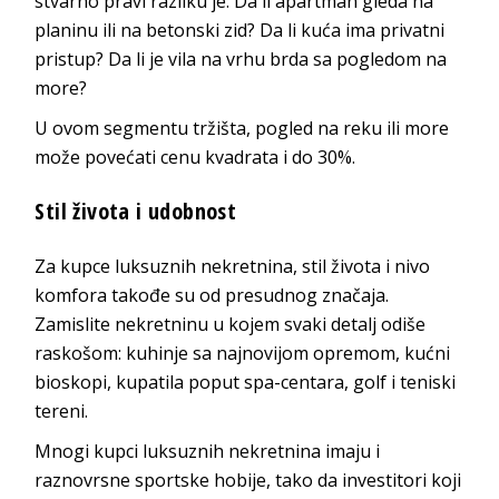
stvarno pravi razliku je: Da li apartman gleda na
planinu ili na betonski zid? Da li kuća ima privatni
pristup? Da li je vila na vrhu brda sa pogledom na
more?
U ovom segmentu tržišta, pogled na reku ili more
može povećati cenu kvadrata i do 30%.
Stil života i udobnost
Za kupce luksuznih nekretnina, stil života i nivo
komfora takođe su od presudnog značaja.
Zamislite nekretninu u kojem svaki detalj odiše
raskošom: kuhinje sa najnovijom opremom, kućni
bioskopi, kupatila poput spa-centara, golf i teniski
tereni.
Mnogi kupci luksuznih nekretnina imaju i
raznovrsne sportske hobije, tako da investitori koji