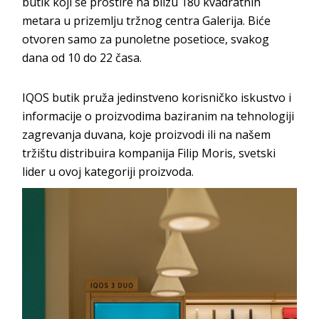
butik koji se prostire na blizu 180 kvadratnih
metara u prizemlju tržnog centra Galerija. Biće
otvoren samo za punoletne posetioce, svakog
dana od 10 do 22 časa.
IQOS butik pruža jedinstveno korisničko iskustvo i
informacije o proizvodima baziranim na tehnologiji
zagrevanja duvana, koje proizvodi ili na našem
tržištu distribuira kompanija Filip Moris, svetski
lider u ovoj kategoriji proizvoda.