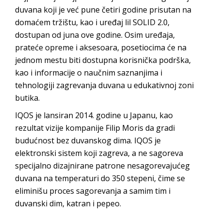
duvana koji je već pune četiri godine prisutan na
domaćem tržištu, kao i uređaj lil SOLID 2.0,
dostupan od juna ove godine. Osim uređaja,
prateće opreme i aksesoara, posetiocima će na
jednom mestu biti dostupna korisnička podrška,
kao i informacije o naučnim saznanjima i
tehnologiji zagrevanja duvana u edukativnoj zoni
butika.
IQOS je lansiran 2014. godine u Japanu, kao
rezultat vizije kompanije Filip Moris da gradi
budućnost bez duvanskog dima. IQOS je
elektronski sistem koji zagreva, a ne sagoreva
specijalno dizajnirane patrone nesagorevajućeg
duvana na temperaturi do 350 stepeni, čime se
eliminišu proces sagorevanja a samim tim i
duvanski dim, katran i pepeo.