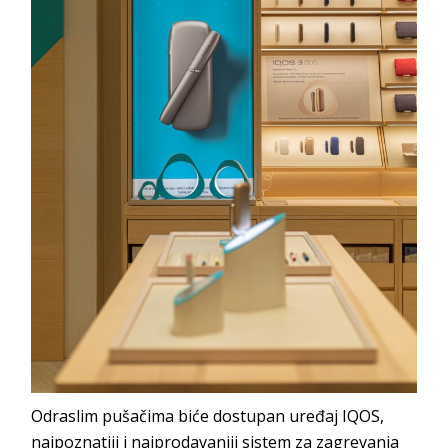
Odraslim pušačima biće dostupan uređaj IQOS,
najpoznatiji i najprodavaniji sistem za zagrevanja