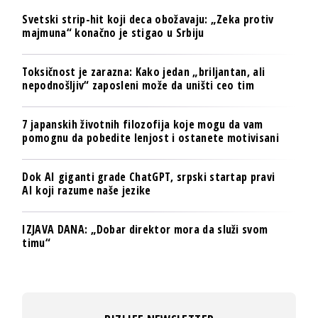
Svetski strip-hit koji deca obožavaju: „Zeka protiv
majmuna“ konačno je stigao u Srbiju
Toksičnost je zarazna: Kako jedan „briljantan, ali
nepodnošljiv“ zaposleni može da uništi ceo tim
7 japanskih životnih filozofija koje mogu da vam
pomognu da pobedite lenjost i ostanete motivisani
Dok AI giganti grade ChatGPT, srpski startap pravi
AI koji razume naše jezike
IZJAVA DANA: „Dobar direktor mora da služi svom
timu“