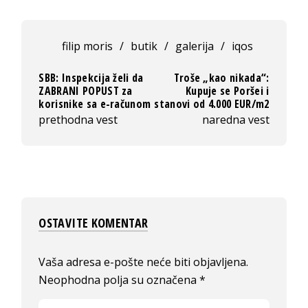
filip moris
/
butik
/
galerija
/
iqos
SBB: Inspekcija želi da
Troše „kao nikada“:
ZABRANI POPUST za
Kupuje se Poršei i
korisnike sa e-računom
stanovi od 4.000 EUR/m2
prethodna vest
naredna vest
OSTAVITE KOMENTAR
Vaša adresa e-pošte neće biti objavljena.
Neophodna polja su označena
*