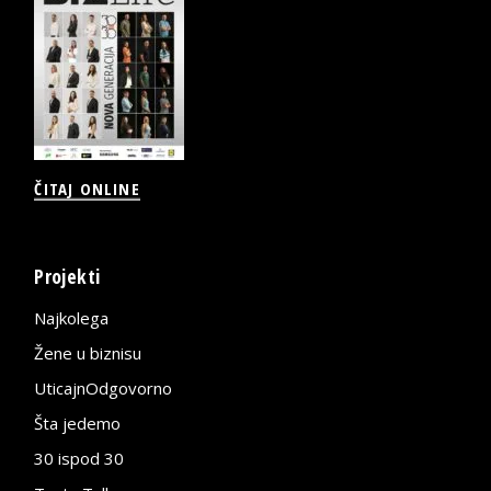
ČITAJ ONLINE
Projekti
Najkolega
Žene u biznisu
UticajnOdgovorno
Šta jedemo
30 ispod 30