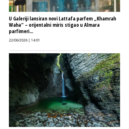
U Galeriji lansiran novi Lattafa parfem „Khamrah
Waha“ – orijentalni miris stigao u Almara
parfimeri...
22/06/2026 | 14:01