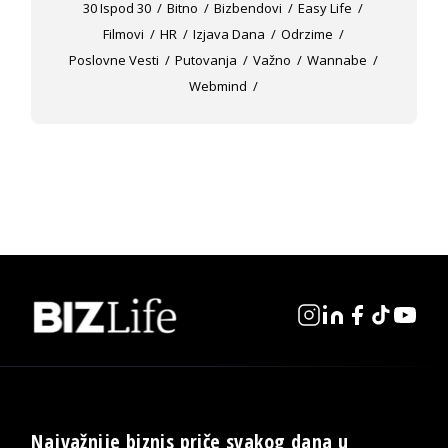
30 Ispod 30
Bitno
Bizbendovi
Easy Life
Filmovi
HR
Izjava Dana
Odrzime
Poslovne Vesti
Putovanja
Važno
Wannabe
Webmind
Najvažnije biznis priče svakog dana u