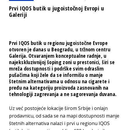
Prvi IQOS butik u jugoistočnoj Evropi u
Galeriji
Prvi IQOS butik u regionu jugoistočne Evrope
otvoren je danas u Beogradu, u tržnom centru
Galerija. Otvaranjem konceptualne radnje, u
najekskluzivnijoj šoping zoni u prestonici, širi se
mreža dostupnosti i podrške svim odraslim
pušačima koji žele da se informišu o manje
štetnim alternativama u odnosu na cigarete i
pređu na kategoriju proizvoda zasnovanih na
tehnologiji zagrevanja a ne sagorevanja duvana.
Uz već postojeće lokacije širom Srbije i onlajn
prodavnicu, od sada se na mapi dostupnosti manje
štetnih alternativa nalazi i prvi u regionu IQOS