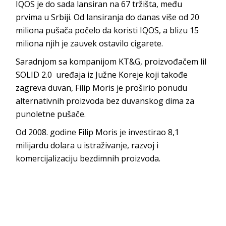
IQOS je do sada lansiran na 67 tržišta, među
prvima u Srbiji. Od lansiranja do danas više od 20
miliona pušača počelo da koristi IQOS, a blizu 15
miliona njih je zauvek ostavilo cigarete.
Saradnjom sa kompanijom KT&G, proizvođačem lil
SOLID 2.0 uređaja iz Južne Koreje koji takođe
zagreva duvan, Filip Moris je proširio ponudu
alternativnih proizvoda bez duvanskog dima za
punoletne pušače.
Od 2008. godine Filip Moris je investirao 8,1
milijardu dolara u istraživanje, razvoj i
komercijalizaciju bezdimnih proizvoda.