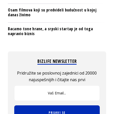
Osam filmova koji su predvideli budućnost u kojoj
danas živimo
Bacamo tone hrane, a srpski startap je od toga
napravio biznis
BIZLIFE NEWSLETTER
Pridružite se poslovnoj zajednici od 20000
najuspešnijih i čitajte nas prvi
PRIJAVI SE