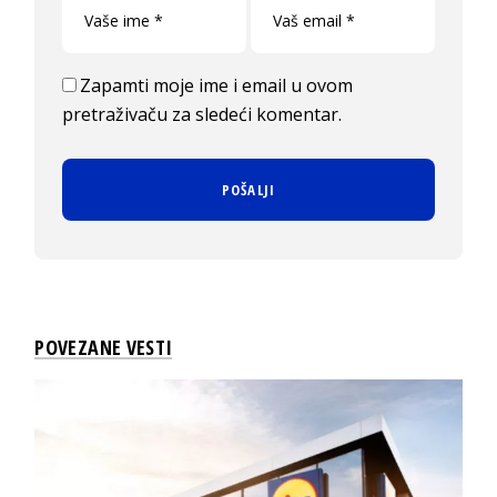
Zapamti moje ime i email u ovom
pretraživaču za sledeći komentar.
POVEZANE VESTI