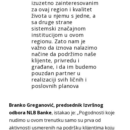
izuzetno zainteresovanim
za ovaj region i kvalitet
života u njemu s jedne, a
sa druge strane
sistemski značajnom
institucijom u ovom
regionu. Zato nam je
važno da iznova nalazimo
načine da podržimo naše
klijente, privredu i
građane, i da im budemo
pouzdan partner u
realizaciji svih ličnih i
poslovnih planova
Branko Greganović, predsednik Izvršnog
odbora NLB Banke
, istakao je: „Pogodnosti koje
nudimo u ovom trenutku samo su prva od
aktivnosti usmerenih na podršku klijentima koju