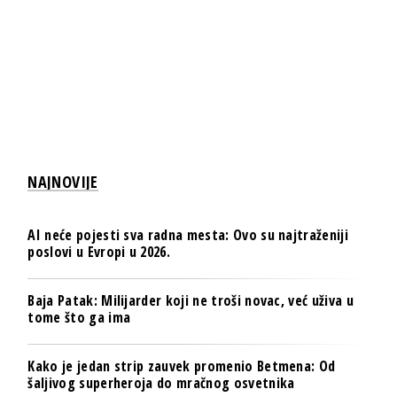
NAJNOVIJE
AI neće pojesti sva radna mesta: Ovo su najtraženiji
poslovi u Evropi u 2026.
Baja Patak: Milijarder koji ne troši novac, već uživa u
tome što ga ima
Kako je jedan strip zauvek promenio Betmena: Od
šaljivog superheroja do mračnog osvetnika