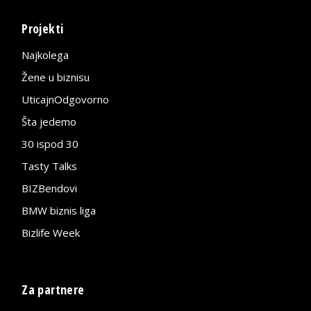
Projekti
Najkolega
Žene u biznisu
UticajnOdgovorno
Šta jedemo
30 ispod 30
Tasty Talks
BIZBendovi
BMW biznis liga
Bizlife Week
Za partnere