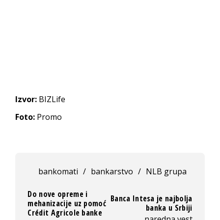
Izvor:
BIZLife
Foto:
Promo
bankomati
/
bankarstvo
/
NLB grupa
Do nove opreme i
Banca Intesa je najbolja
mehanizacije uz pomoć
banka u Srbiji
Crédit Agricole banke
naredna vest