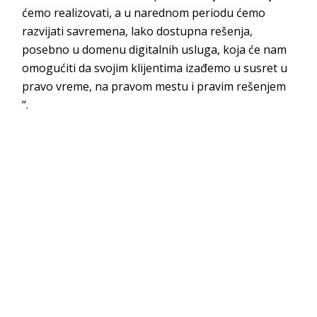
ćemo realizovati, a u narednom periodu ćemo
razvijati savremena, lako dostupna rešenja,
posebno u domenu digitalnih usluga, koja će nam
omogućiti da svojim klijentima izađemo u susret u
pravo vreme, na pravom mestu i pravim rešenjem
“.