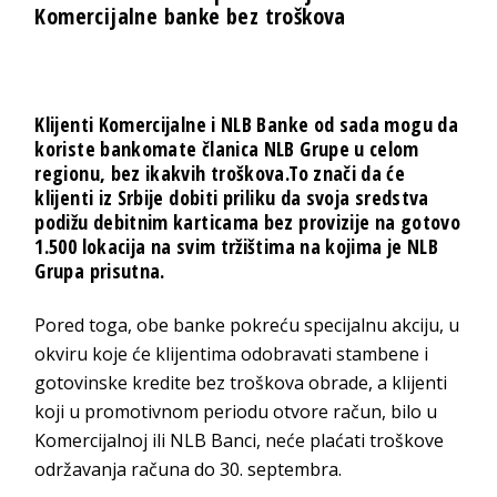
Komercijalne banke bez troškova
Klijenti Komercijalne i NLB Banke od sada mogu da
koriste bankomate članica NLB Grupe u celom
regionu, bez ikakvih troškova.To znači da će
klijenti iz Srbije dobiti priliku da svoja sredstva
podižu debitnim karticama bez provizije na gotovo
1.500 lokacija na svim tržištima na kojima je NLB
Grupa prisutna.
Pored toga, obe banke pokreću specijalnu akciju, u
okviru koje će klijentima odobravati stambene i
gotovinske kredite bez troškova obrade, a klijenti
koji u promotivnom periodu otvore račun, bilo u
Komercijalnoj ili NLB Banci, neće plaćati troškove
održavanja računa do 30. septembra.