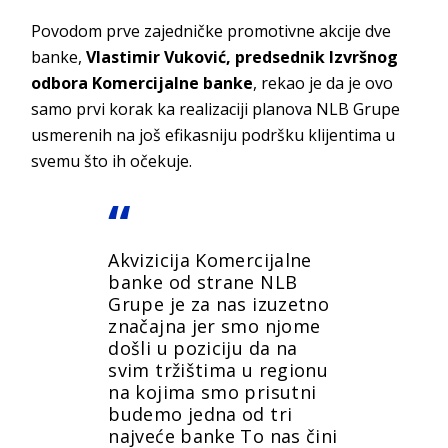
Povodom prve zajedničke promotivne akcije dve
banke,
Vlastimir Vuković, predsednik Izvršnog
odbora Komercijalne banke
, rekao je da je ovo
samo prvi korak ka realizaciji planova NLB Grupe
usmerenih na još efikasniju podršku klijentima u
svemu što ih očekuje.
Akvizicija Komercijalne
banke od strane NLB
Grupe je za nas izuzetno
značajna jer smo njome
došli u poziciju da na
svim tržištima u regionu
na kojima smo prisutni
budemo jedna od tri
najveće banke To nas čini