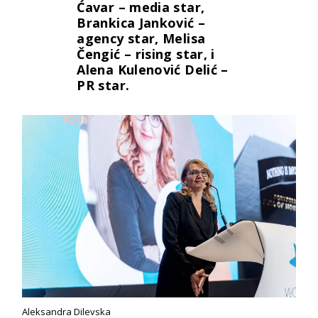
Ćavar – media star,
Brankica Janković –
agency star, Melisa
Čengić – rising star, i
Alena Kulenović Delić –
PR star.
Aleksandra Dilevska