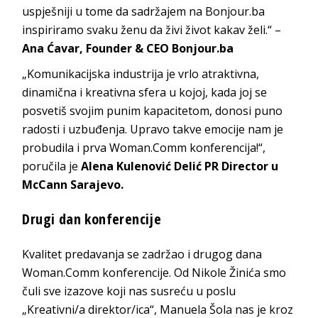
uspješniji u tome da sadržajem na Bonjour.ba
inspiriramo svaku ženu da živi život kakav želi.“ –
Ana Ćavar, Founder & CEO Bonjour.ba
„Komunikacijska industrija je vrlo atraktivna,
dinamična i kreativna sfera u kojoj, kada joj se
posvetiš svojim punim kapacitetom, donosi puno
radosti i uzbuđenja. Upravo takve emocije nam je
probudila i prva Woman.Comm konferencija!“,
poručila je
Alena Kulenović Delić PR Director u
McCann Sarajevo.
Drugi dan konferencije
Kvalitet predavanja se zadržao i drugog dana
Woman.Comm konferencije. Od Nikole Žinića smo
čuli sve izazove koji nas susreću u poslu
„Kreativni/a direktor/ica“, Manuela Šola nas je kroz