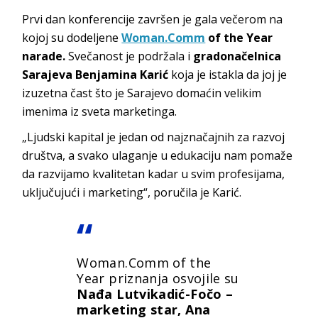
Prvi dan konferencije završen je gala večerom na
kojoj su dodeljene
Woman.Comm
of the Year
narade.
Svečanost je podržala i
gradonačelnica
Sarajeva Benjamina Karić
koja je istakla da joj je
izuzetna čast što je Sarajevo domaćin velikim
imenima iz sveta marketinga.
„Ljudski kapital je jedan od najznačajnih za razvoj
društva, a svako ulaganje u edukaciju nam pomaže
da razvijamo kvalitetan kadar u svim profesijama,
uključujući i marketing“, poručila je Karić.
Woman.Comm of the
Year priznanja osvojile su
Nađa Lutvikadić-Fočo –
marketing star, Ana