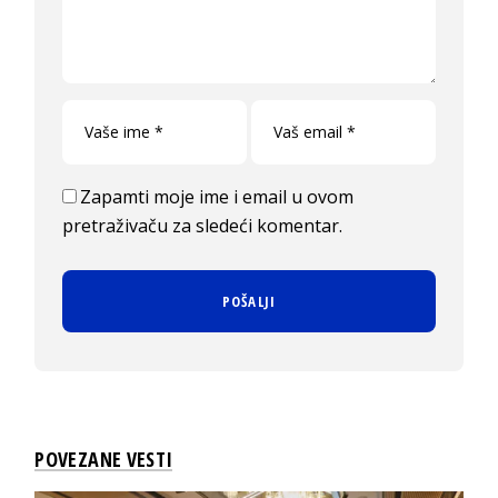
Zapamti moje ime i email u ovom
pretraživaču za sledeći komentar.
POVEZANE VESTI