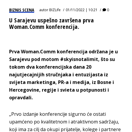
BIZNIS SCENA
autor
BIZLife
01/11/2022 | 10:21
0
U Sarajevu uspešno završena prva
Woman.Comm konferencija.
Prva Woman.Comm konferencija održana je u
Sarajevu pod motom #skyisnotalimit, što su
tokom dva konferencijska dana 20
najutjecajnijih stručnjaka i entuzijasta iz
svijeta marketinga, PR-a i medija, iz Bosne i
Hercegovine, regije i svieta u potpunosti i
opravdali.
„Prvo izdanje konferencije sigurno će ostati
upamćeno po kvalitetnom i atraktivnom sadržaju,
koji ima za cilj da okupi prijatelje, kolege i partnere