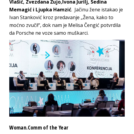
Vlašić, Zvezdana Žujo,Ivona Jurilj, Sedina
Memagić i Ljupka Hamzić
. Jačinu žene istakao je
Ivan Stanković kroz predavanje „Žena, kako to
moćno zvuči!“, dok nam je Melisa Čengić potvrdila
da Porsche ne voze samo muškarci.
Woman.Comm of the Year