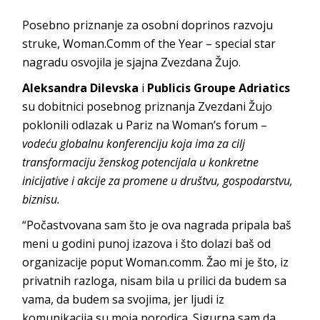
Posebno priznanje za osobni doprinos razvoju
struke, Woman.Comm of the Year – special star
nagradu osvojila je sjajna Zvezdana Žujo.
Aleksandra Dilevska
i
Publicis Groupe Adriatics
su dobitnici posebnog priznanja Zvezdani Žujo
poklonili odlazak u Pariz na Woman’s forum –
vodeću globalnu konferenciju koja ima za cilj
transformaciju ženskog potencijala u konkretne
inicijative i akcije za promene u društvu, gospodarstvu,
biznisu.
“Počastvovana sam što je ova nagrada pripala baš
meni u godini punoj izazova i što dolazi baš od
organizacije poput Woman.comm. Žao mi je što, iz
privatnih razloga, nisam bila u prilici da budem sa
vama, da budem sa svojima, jer ljudi iz
komunikacija su moja porodica. Sigurna sam da