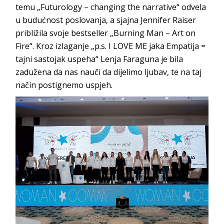
temu „Futurology – changing the narrative“ odvela
u budućnost poslovanja, a sjajna Jennifer Raiser
približila svoje bestseller „Burning Man – Art on
Fire“. Kroz izlaganje „p.s. I LOVE ME jaka Empatija =
tajni sastojak uspeha“ Lenja Faraguna je bila
zadužena da nas nauči da dijelimo ljubav, te na taj
način postignemo uspjeh.