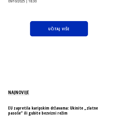
09/10/2025 | 18:30
UČITAJ VIŠE
NAJNOVIJE
EU zapretila karipskim državama: Ukinite „zlatne
pasoše“ ili gubite bezvizni režim