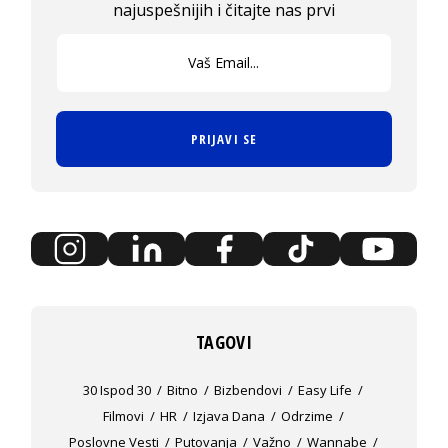
najuspešnijih i čitajte nas prvi
PRIJAVI SE
TAGOVI
30 Ispod 30
Bitno
Bizbendovi
Easy Life
Filmovi
HR
Izjava Dana
Odrzime
Poslovne Vesti
Putovanja
Važno
Wannabe