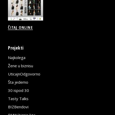
ČITAJ ONLINE
Projekti
Najkolega
Žene u biznisu
UticajnOdgovorno
Šta jedemo
30 ispod 30
Tasty Talks
BIZBendovi
BMW biznis liga