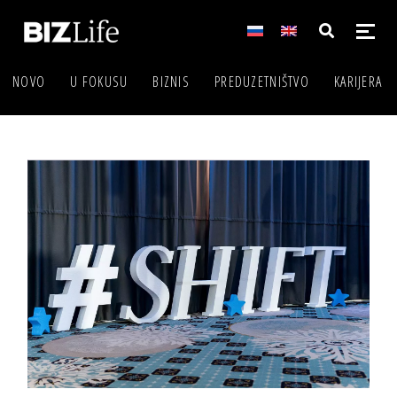
NOVO
U FOKUSU
BIZNIS
PREDUZETNIŠTVO
KARIJERA