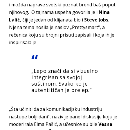
i možda naprave svetski poznat brend baš poput
njihovog. O tajnama uspeha govorila je i
Nina
Lalić,
čiji je jedan od klijanata bio i
Steve Jobs
.
Njena tema nosila je naslov „Prettysmart“, a
rečenica koju su brojni prisuti zapisali i koja ih je
inspirisala je
„Lepo znači da si vizuelno
integrisan sa svojoj
suštinom. Svako ko je
autentitičan je prelep.“
„Šta učiniti da za komunikacijsku industriju
nastupe bolji dani“, naziv je panel diskusije koju je
moderirala Elma Pašić, a učesnice su bile
Vesna