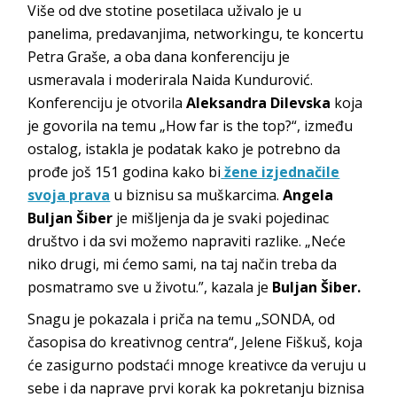
Više od dve stotine posetilaca uživalo je u
panelima, predavanjima, networkingu, te koncertu
Petra Graše, a oba dana konferenciju je
usmeravala i moderirala Naida Kundurović.
Konferenciju je otvorila
Aleksandra Dilevska
koja
je govorila na temu „How far is the top?“, između
ostalog, istakla je podatak kako je potrebno da
prođe još 151 godina kako bi
žene izjednačile
svoja prava
u biznisu sa muškarcima.
Angela
Buljan Šiber
je mišljenja da je svaki pojedinac
društvo i da svi možemo napraviti razlike. „Neće
niko drugi, mi ćemo sami, na taj način treba da
posmatramo sve u životu.”, kazala je
Buljan Šiber.
Snagu je pokazala i priča na temu „SONDA, od
časopisa do kreativnog centra“, Jelene Fiškuš, koja
će zasigurno podstaći mnoge kreativce da veruju u
sebe i da naprave prvi korak ka pokretanju biznisa