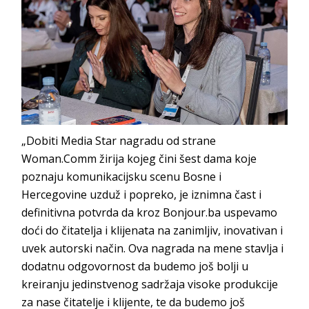
„Dobiti Media Star nagradu od strane
Woman.Comm žirija kojeg čini šest dama koje
poznaju komunikacijsku scenu Bosne i
Hercegovine uzduž i popreko, je iznimna čast i
definitivna potvrda da kroz Bonjour.ba uspevamo
doći do čitatelja i klijenata na zanimljiv, inovativan i
uvek autorski način. Ova nagrada na mene stavlja i
dodatnu odgovornost da budemo još bolji u
kreiranju jedinstvenog sadržaja visoke produkcije
za nase čitatelje i klijente, te da budemo još