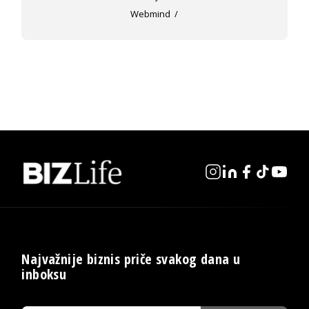
Webmind
Najvažnije biznis priče svakog dana u
inboksu