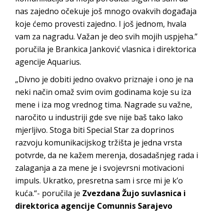
nas zajedno očekuje još mnogo ovakvih događaja
koje ćemo provesti zajedno. I još jednom, hvala
vam za nagradu. Važan je deo svih mojih uspjeha.”
poručila je Brankica Janković vlasnica i direktorica
agencije Aquarius.
„Divno je dobiti jedno ovakvo priznaje i ono je na
neki način omaž svim ovim godinama koje su iza
mene i iza mog vrednog tima. Nagrade su važne,
naročito u industriji gde sve nije baš tako lako
mjerljivo. Stoga biti Special Star za doprinos
razvoju komunikacijskog tržišta je jedna vrsta
potvrde, da ne kažem merenja, dosadašnjeg rada i
zalaganja a za mene je i svojevrsni motivacioni
impuls. Ukratko, presretna sam i srce mi je k’o
kuća.“- poručila je
Zvezdana Žujo suvlasnica i
direktorica agencije Comunnis Sarajevo