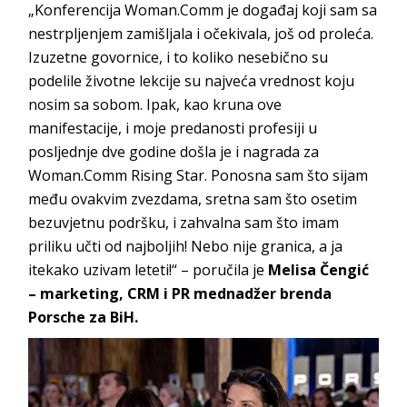
„Konferencija Woman.Comm je događaj koji sam sa
nestrpljenjem zamišljala i očekivala, još od proleća.
Izuzetne govornice, i to koliko nesebično su
podelile životne lekcije su najveća vrednost koju
nosim sa sobom. Ipak, kao kruna ove
manifestacije, i moje predanosti profesiji u
posljednje dve godine došla je i nagrada za
Woman.Comm Rising Star. Ponosna sam što sijam
među ovakvim zvezdama, sretna sam što osetim
bezuvjetnu podršku, i zahvalna sam što imam
priliku učti od najboljih! Nebo nije granica, a ja
itekako uzivam leteti!“ – poručila je
Melisa Čengić
– marketing, CRM i PR mednadžer brenda
Porsche za BiH.