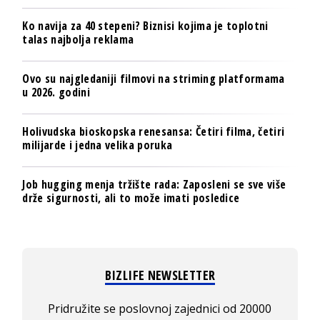
Ko navija za 40 stepeni? Biznisi kojima je toplotni
talas najbolja reklama
Ovo su najgledaniji filmovi na striming platformama
u 2026. godini
Holivudska bioskopska renesansa: Četiri filma, četiri
milijarde i jedna velika poruka
Job hugging menja tržište rada: Zaposleni se sve više
drže sigurnosti, ali to može imati posledice
BIZLIFE NEWSLETTER
Pridružite se poslovnoj zajednici od 20000