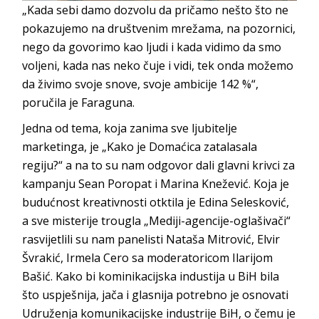
„Kada sebi damo dozvolu da pričamo nešto što ne
pokazujemo na društvenim mrežama, na pozornici,
nego da govorimo kao ljudi i kada vidimo da smo
voljeni, kada nas neko čuje i vidi, tek onda možemo
da živimo svoje snove, svoje ambicije 142 %“,
poručila je Faraguna.
Jedna od tema, koja zanima sve ljubitelje
marketinga, je „Kako je Domaćica zatalasala
regiju?“ a na to su nam odgovor dali glavni krivci za
kampanju Sean Poropat i Marina Knežević. Koja je
budućnost kreativnosti otktila je Edina Selesković,
a sve misterije trougla „Mediji-agencije-oglašivači“
rasvijetlili su nam panelisti Nataša Mitrović, Elvir
Švrakić, Irmela Cero sa moderatoricom Ilarijom
Bašić. Kako bi kominikacijska industija u BiH bila
što uspješnija, jača i glasnija potrebno je osnovati
Udruženja komunikacijske industrije BiH, o čemu je