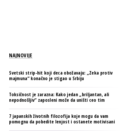
NAJNOVIJE
Svetski strip-hit koji deca obožavaju: „Zeka protiv
majmuna“ konačno je stigao u Srbiju
Toksičnost je zarazna: Kako jedan „briljantan, ali
nepodnošljiv“ zaposleni može da uništi ceo tim
7 japanskih životnih filozofija koje mogu da vam
pomognu da pobedite lenjost i ostanete motivisani