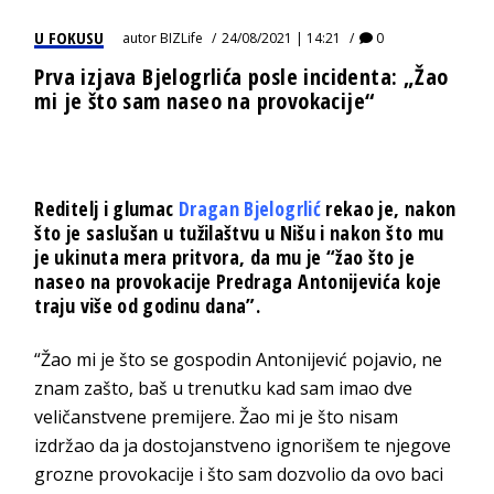
U FOKUSU
autor
BIZLife
24/08/2021 | 14:21
0
Prva izjava Bjelogrlića posle incidenta: „Žao
mi je što sam naseo na provokacije“
Reditelj i glumac
Dragan Bjelogrlić
rekao je, nakon
što je saslušan u tužilaštvu u Nišu i nakon što mu
je ukinuta mera pritvora, da mu je “
žao što je
naseo na provokacije Predraga Antonijevića koje
traju više od godinu dana”.
“Žao mi je što se gospodin Antonijević pojavio, ne
znam zašto, baš u trenutku kad sam imao dve
veličanstvene premijere. Žao mi je što nisam
izdržao da ja dostojanstveno ignorišem te njegove
grozne provokacije i što sam dozvolio da ovo baci