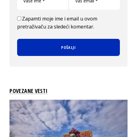
Zapamti moje ime i email u ovom
pretraživaču za sledeći komentar.
POVEZANE VESTI