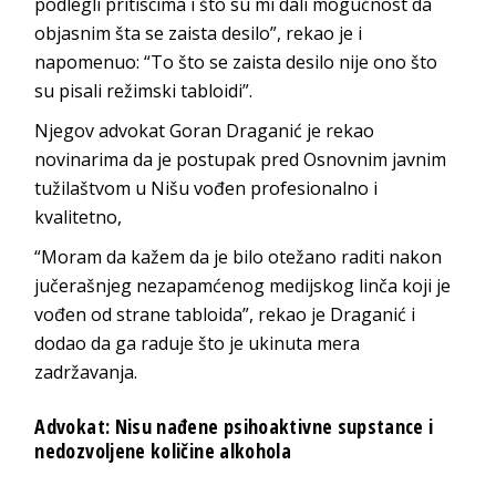
podlegli pritiscima i što su mi dali mogućnost da
objasnim šta se zaista desilo”, rekao je i
napomenuo: “To što se zaista desilo nije ono što
su pisali režimski tabloidi”.
Njegov advokat Goran Draganić je rekao
novinarima da je postupak pred Osnovnim javnim
tužilaštvom u Nišu vođen profesionalno i
kvalitetno,
“Moram da kažem da je bilo otežano raditi nakon
jučerašnjeg nezapamćenog medijskog linča koji je
vođen od strane tabloida”, rekao je Draganić i
dodao da ga raduje što je ukinuta mera
zadržavanja.
Advokat: Nisu nađene psihoaktivne supstance i
nedozvoljene količine alkohola