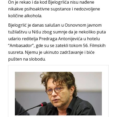
On je rekao i da kod Bjelogrlića nisu nađene
nikakve psihoaktivne supstance i nedozvoljene
količine alkohola.
Bjelogrlić je danas salušan u Osnovnom javnom
tužilaštvu u Nišu zbog sumnje da je nekoliko puta
udario reditelja Predraga Antonijevića u hotelu
“Ambasador”, gde su se zatekli tokom 56. Filmskih
susreta. Njemu je ukinuto zadržavanje i biće
pušten na slobodu.