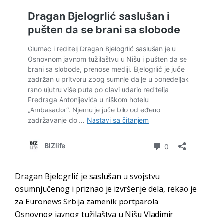
Dragan Bjelogrlić je saslušan u svojstvu
osumnjučenog i priznao je izvršenje dela, rekao je
za Euronews Srbija zamenik portparola
Osnovnog javnog tužilaštva u Nišu Vladimir