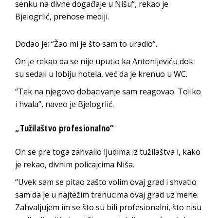
senku na divne događaje u Nišu”, rekao je
Bjelogrlić, prenose mediji.
Dodao je: “Žao mi je što sam to uradio”.
On je rekao da se nije uputio ka Antonijeviću dok
su sedali u lobiju hotela, već da je krenuo u WC.
“Tek na njegovo dobacivanje sam reagovao. Toliko
i hvala”, naveo je Bjelogrlić.
„Tužilaštvo profesionalno“
On se pre toga zahvalio ljudima iz tužilaštva i, kako
je rekao, divnim policajcima Niša.
“Uvek sam se pitao zašto volim ovaj grad i shvatio
sam da je u najtežim trenucima ovaj grad uz mene.
Zahvaljujem im se što su bili profesionalni, što nisu