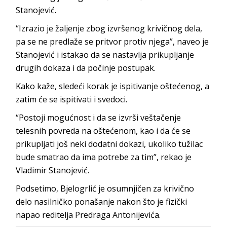
Stanojević.
“Izrazio je žaljenje zbog izvršenog krivičnog dela,
pa se ne predlaže se pritvor protiv njega”, naveo je
Stanojević i istakao da se nastavlja prikupljanje
drugih dokaza i da počinje postupak.
Kako kaže, sledeći korak je ispitivanje oštećenog, a
zatim će se ispitivati i svedoci.
“Postoji mogućnost i da se izvrši veštačenje
telesnih povreda na oštećenom, kao i da će se
prikupljati još neki dodatni dokazi, ukoliko tužilac
bude smatrao da ima potrebe za tim”, rekao je
Vladimir Stanojević.
Podsetimo, Bjelogrlić je osumnjičen za krivično
delo nasilničko ponašanje nakon što je fizički
napao reditelja Predraga Antonijevića.