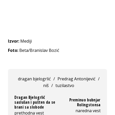
Izvor:
Mediji
Foto:
Beta/Branislav Bozić
dragan bjelogrlić
/
Predrag Antonijević
/
niš
/
tuzilastvo
Dragan Bjelogrlić
Preminuo bubnjar
saslušan i pušten da se
Rolingstonsa
brani sa slobode
naredna vest
prethodna vest