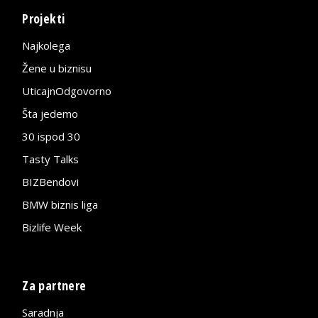
Projekti
Najkolega
Žene u biznisu
UticajnOdgovorno
Šta jedemo
30 ispod 30
Tasty Talks
BIZBendovi
BMW biznis liga
Bizlife Week
Za partnere
Saradnja