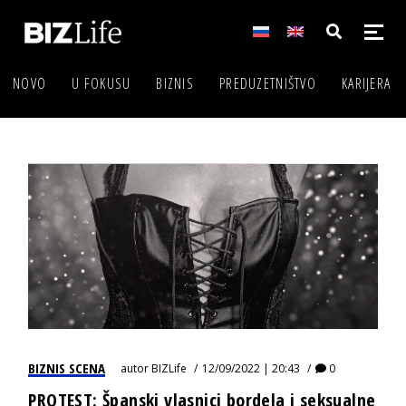
NOVO
U FOKUSU
BIZNIS
PREDUZETNIŠTVO
KARIJERA
BIZNIS SCENA
autor
BIZLife
12/09/2022 | 20:43
0
PROTEST: Španski vlasnici bordela i seksualne