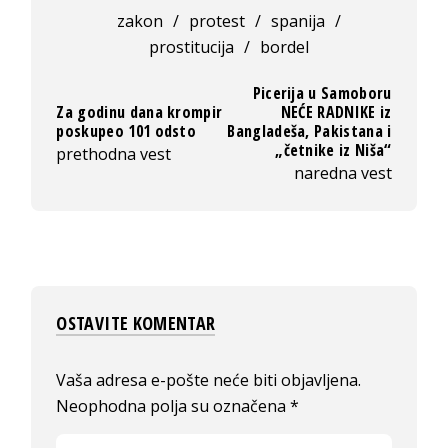
zakon
/
protest
/
spanija
/
prostitucija
/
bordel
Picerija u Samoboru
Za godinu dana krompir
NEĆE RADNIKE iz
poskupeo 101 odsto
Bangladeša, Pakistana i
„četnike iz Niša“
prethodna vest
naredna vest
OSTAVITE KOMENTAR
Vaša adresa e-pošte neće biti objavljena.
Neophodna polja su označena
*