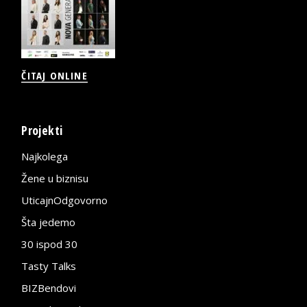
ČITAJ ONLINE
Projekti
Najkolega
Žene u biznisu
UticajnOdgovorno
Šta jedemo
30 ispod 30
Tasty Talks
BIZBendovi