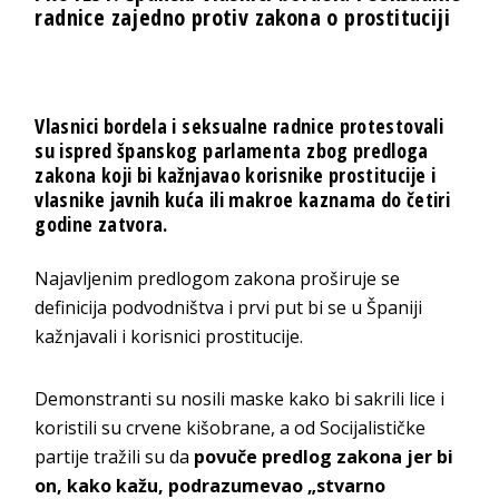
radnice zajedno protiv zakona o prostituciji
Vlasnici bordela i seksualne radnice protestovali
su ispred španskog parlamenta zbog predloga
zakona koji bi kažnjavao korisnike prostitucije i
vlasnike javnih kuća ili makroe kaznama do četiri
godine zatvora.
Najavljenim predlogom zakona proširuje se
definicija podvodništva i prvi put bi se u Španiji
kažnjavali i korisnici prostitucije.
Demonstranti su nosili maske kako bi sakrili lice i
koristili su crvene kišobrane, a od Socijalističke
partije tražili su da
povuče predlog zakona jer bi
on, kako kažu, podrazumevao „stvarno