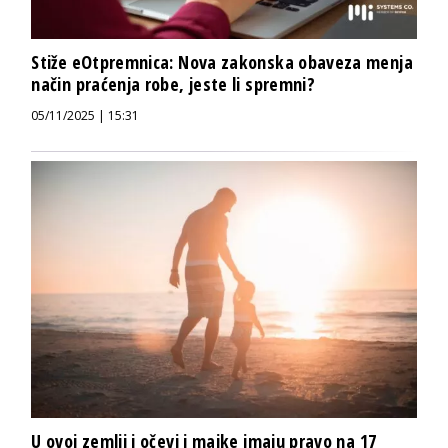
Stiže eOtpremnica: Nova zakonska obaveza menja
način praćenja robe, jeste li spremni?
05/11/2025 | 15:31
U ovoj zemlji i očevi i majke imaju pravo na 17