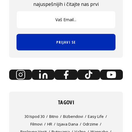
najuspešnijih i čitajte nas prvi
PRIJAVI SE
TAGOVI
30 Ispod 30
Bitno
Bizbendovi
Easy Life
Filmovi
HR
Izjava Dana
Odrzime
Poslovne Vesti
Putovanja
Važno
Wannabe