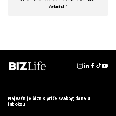
Webmind
Najvažnije biznis priče svakog dana u
inboksu