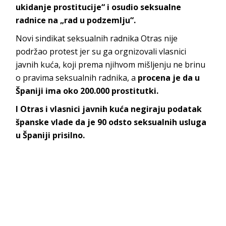
ukidanje prostitucije“ i osudio seksualne
radnice na „rad u podzemlju“.
Novi sindikat seksualnih radnika Otras nije
podržao protest jer su ga orgnizovali vlasnici
javnih kuća, koji prema njihvom mišljenju ne brinu
o pravima seksualnih radnika, a
procena je da u
Španiji ima oko 200.000 prostitutki.
I Otras i vlasnici javnih kuća negiraju podatak
španske vlade da je 90 odsto seksualnih usluga
u Španiji prisilno.