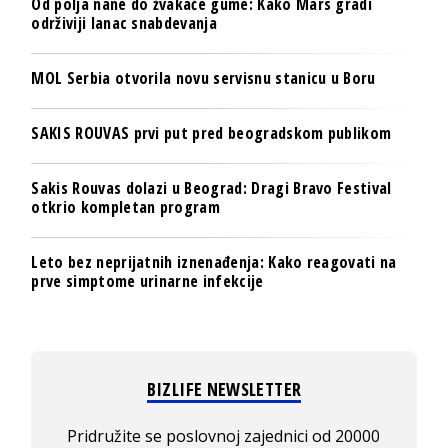
Od polja nane do žvakaće gume: Kako Mars gradi
održiviji lanac snabdevanja
MOL Serbia otvorila novu servisnu stanicu u Boru
SAKIS ROUVAS prvi put pred beogradskom publikom
Sakis Rouvas dolazi u Beograd: Dragi Bravo Festival
otkrio kompletan program
Leto bez neprijatnih iznenađenja: Kako reagovati na
prve simptome urinarne infekcije
BIZLIFE NEWSLETTER
Pridružite se poslovnoj zajednici od 20000