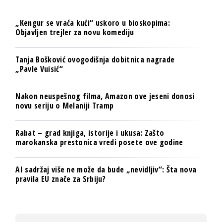
„Kengur se vraća kući“ uskoro u bioskopima:
Objavljen trejler za novu komediju
Tanja Bošković ovogodišnja dobitnica nagrade
„Pavle Vuisić“
Nakon neuspešnog filma, Amazon ove jeseni donosi
novu seriju o Melaniji Tramp
Rabat – grad knjiga, istorije i ukusa: Zašto
marokanska prestonica vredi posete ove godine
AI sadržaj više ne može da bude „nevidljiv“: Šta nova
pravila EU znače za Srbiju?