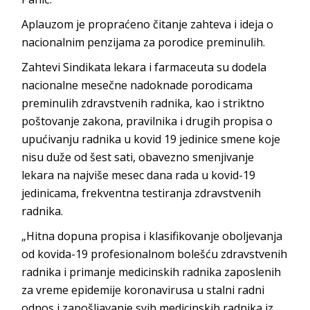
Aplauzom je propraćeno čitanje zahteva i ideja o
nacionalnim penzijama za porodice preminulih.
Zahtevi Sindikata lekara i farmaceuta su dodela
nacionalne mesečne nadoknade porodicama
preminulih zdravstvenih radnika, kao i striktno
poštovanje zakona, pravilnika i drugih propisa o
upućivanju radnika u kovid 19 jedinice smene koje
nisu duže od šest sati, obavezno smenjivanje
lekara na najviše mesec dana rada u kovid-19
jedinicama, frekventna testiranja zdravstvenih
radnika.
„Hitna dopuna propisa i klasifikovanje oboljevanja
od kovida-19 profesionalnom bolešću zdravstvenih
radnika i primanje medicinskih radnika zaposlenih
za vreme epidemije koronavirusa u stalni radni
odnos i zapošljavanje svih medicinskih radnika iz