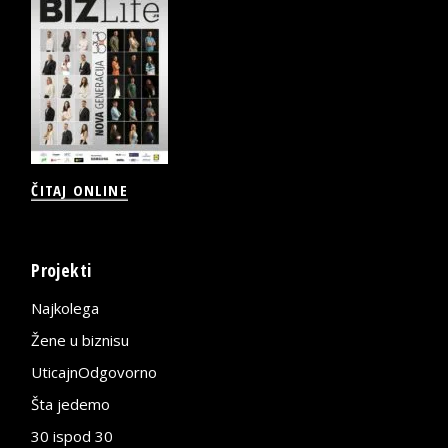
ČITAJ ONLINE
Projekti
Najkolega
Žene u biznisu
UticajnOdgovorno
Šta jedemo
30 ispod 30