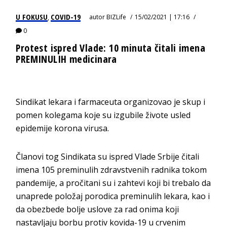
U FOKUSU
COVID-19
autor
BIZLife
15/02/2021 | 17:16
,
0
Protest ispred Vlade: 10 minuta čitali imena
PREMINULIH medicinara
Sindikat lekara i farmaceuta organizovao je skup i
pomen kolegama koje su izgubile živote usled
epidemije korona virusa.
Članovi tog Sindikata su ispred Vlade Srbije čitali
imena 105 preminulih zdravstvenih radnika tokom
pandemije, a pročitani su i zahtevi koji bi trebalo da
unaprede položaj porodica preminulih lekara, kao i
da obezbede bolje uslove za rad onima koji
nastavljaju borbu protiv kovida-19 u crvenim