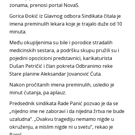
zonama, prenosi portal NovaS.
Gorica Đokić iz Glavnog odbora Sindikata čitala je
imena preminulih lekara koje je trajalo duže od 10
minuta.
Među okupljenima su bile i porodice stradalih
medicinskih sestara, a podršku skupu pružili su i
pojedini opozicioni predstavnici, karikaturista
Dušan Petričić i član pokreta Odbranimo reke
Stare planine Aleksandar Jovanović Ćuta.
Nakon pročitanih imena preminulih, usledio je
minut ćutanja, pa aplauz.
Predsednik sindikata Rade Panić pozvao je da se
„nijedno ime ne zaboravi i da nijedna žrtva ne bude
uzaludna“. „Ovakvu tragediju nemamo nigde u
okruženju, a mislim nigde ni u svetu“, rekao je
Panić.