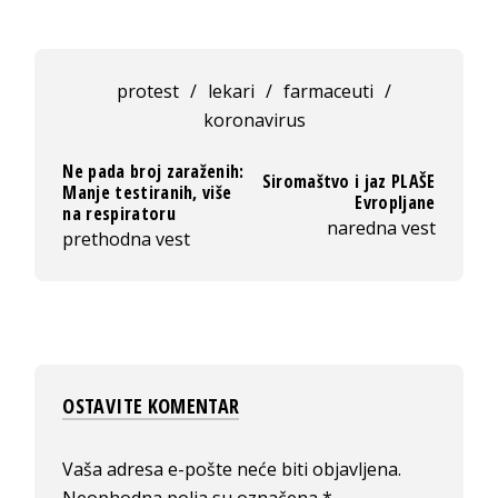
protest
/
lekari
/
farmaceuti
/
koronavirus
Ne pada broj zaraženih:
Siromaštvo i jaz PLAŠE
Manje testiranih, više
Evropljane
na respiratoru
naredna vest
prethodna vest
OSTAVITE KOMENTAR
Vaša adresa e-pošte neće biti objavljena.
Neophodna polja su označena
*