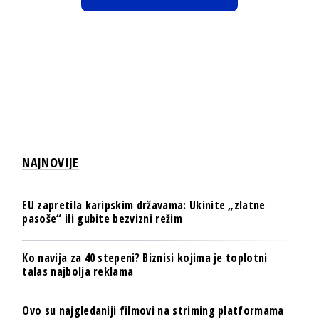
NAJNOVIJE
EU zapretila karipskim državama: Ukinite „zlatne
pasoše“ ili gubite bezvizni režim
Ko navija za 40 stepeni? Biznisi kojima je toplotni
talas najbolja reklama
Ovo su najgledaniji filmovi na striming platformama