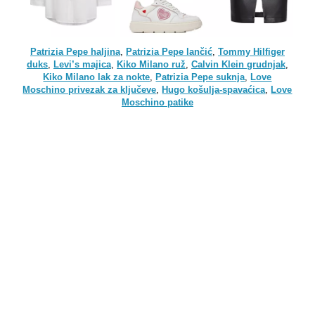
Patrizia Pepe haljina
,
Patrizia Pepe lančić
,
Tommy Hilfiger
duks
,
Levi’s majica
,
Kiko Milano ruž
,
Calvin Klein grudnjak
,
Kiko Milano lak za nokte
,
Patrizia Pepe suknja
,
Love
Moschino privezak za ključeve
,
Hugo košulja-spavaćica
,
Love
Moschino patike