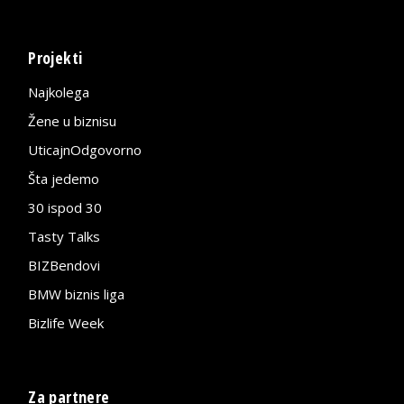
Projekti
Najkolega
Žene u biznisu
UticajnOdgovorno
Šta jedemo
30 ispod 30
Tasty Talks
BIZBendovi
BMW biznis liga
Bizlife Week
Za partnere