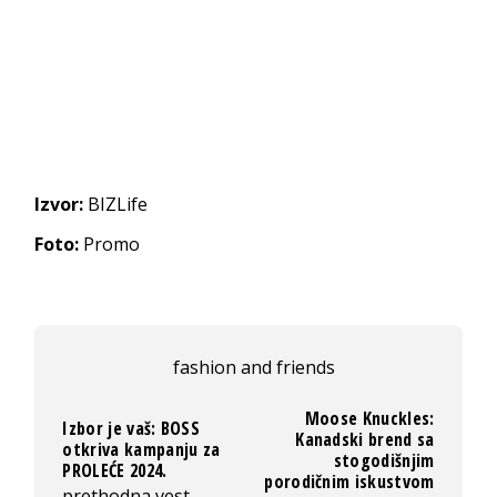
Izvor:
BIZLife
Foto:
Promo
fashion and friends
Moose Knuckles:
Izbor je vaš: BOSS
Kanadski brend sa
otkriva kampanju za
stogodišnjim
PROLEĆE 2024.
porodičnim iskustvom
prethodna vest