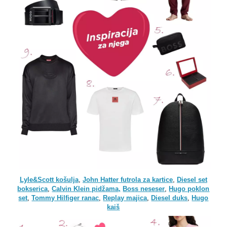
Lyle&Scott košulja
,
John Hatter futrola za kartice
,
Diesel set
bokserica
,
Calvin Klein pidžama,
Boss neseser
,
Hugo poklon
set
,
Tommy Hilfiger ranac
,
Replay majica
,
Diesel duks
,
Hugo
kaiš