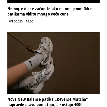
Nemojte da se začudite ako na omiljenim Nike
patikama vidite mnogo veće cene
10/10/2025 | 18:00
Nove New Balance patike „Reverse Matcha“
napravile pravu pometnju, a koštaju 400€