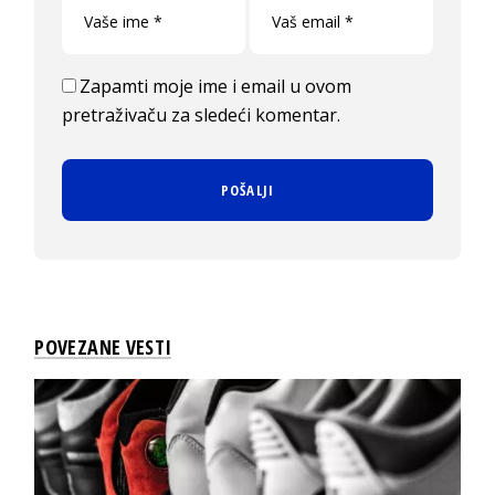
Zapamti moje ime i email u ovom
pretraživaču za sledeći komentar.
POVEZANE VESTI