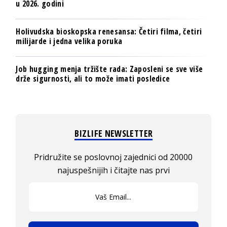
u 2026. godini
Holivudska bioskopska renesansa: Četiri filma, četiri
milijarde i jedna velika poruka
Job hugging menja tržište rada: Zaposleni se sve više
drže sigurnosti, ali to može imati posledice
BIZLIFE NEWSLETTER
Pridružite se poslovnoj zajednici od 20000
najuspešnijih i čitajte nas prvi