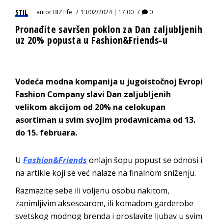
STIL
autor
BIZLife
13/02/2024 | 17:00
0
Pronađite savršen poklon za Dan zaljubljenih
uz 20% popusta u Fashion&Friends-u
Vodeća modna kompanija u jugoistočnoj Evropi
Fashion Company slavi Dan zaljubljenih
velikom akcijom od 20% na celokupan
asortiman u svim svojim prodavnicama od 13.
do 15. februara.
U
Fashion&Friends
onlajn šopu popust se odnosi i
na artikle koji se već nalaze na finalnom sniženju.
Razmazite sebe ili voljenu osobu nakitom,
zanimljivim aksesoarom, ili komadom garderobe
svetskog modnog brenda i proslavite ljubav u svim