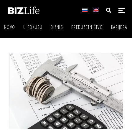
NOVO
U FOKUSU
BIZNIS
PREDUZETNIŠTVO
KARIJERA