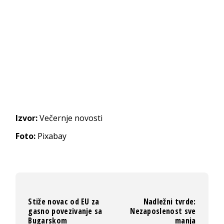
Izvor:
Večernje novosti
Foto:
Pixabay
Stiže novac od EU za
Nadležni tvrde:
gasno povezivanje sa
Nezaposlenost sve
Bugarskom
manja