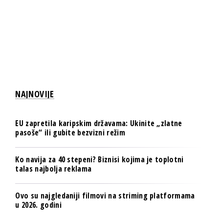
NAJNOVIJE
EU zapretila karipskim državama: Ukinite „zlatne
pasoše“ ili gubite bezvizni režim
Ko navija za 40 stepeni? Biznisi kojima je toplotni
talas najbolja reklama
Ovo su najgledaniji filmovi na striming platformama
u 2026. godini