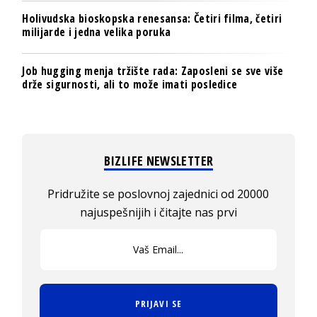
Holivudska bioskopska renesansa: Četiri filma, četiri
milijarde i jedna velika poruka
Job hugging menja tržište rada: Zaposleni se sve više
drže sigurnosti, ali to može imati posledice
BIZLIFE NEWSLETTER
Pridružite se poslovnoj zajednici od 20000
najuspešnijih i čitajte nas prvi
PRIJAVI SE