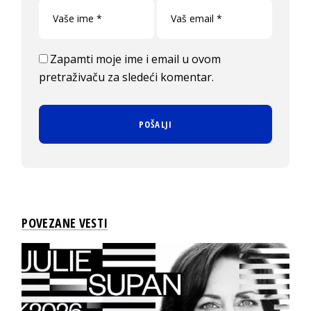
Zapamti moje ime i email u ovom
pretraživaču za sledeći komentar.
POVEZANE VESTI