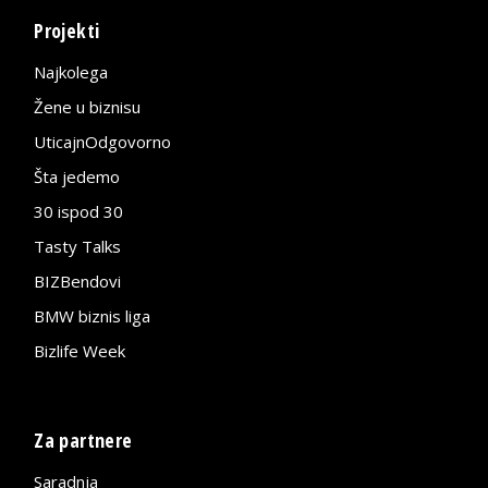
Projekti
Najkolega
Žene u biznisu
UticajnOdgovorno
Šta jedemo
30 ispod 30
Tasty Talks
BIZBendovi
BMW biznis liga
Bizlife Week
Za partnere
Saradnja