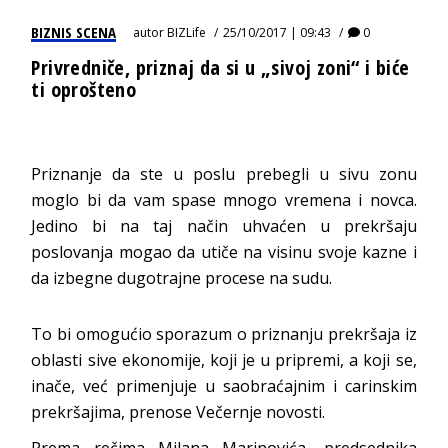
BIZNIS SCENA
autor
BIZLife
25/10/2017 | 09:43
0
Privredniče, priznaj da si u „sivoj zoni“ i biće
ti oprošteno
Priznanje da ste u poslu prebegli u sivu zonu
moglo bi da vam spase mnogo vremena i novca.
Jedino bi na taj način uhvaćen u prekršaju
poslovanja mogao da utiče na visinu svoje kazne i
da izbegne dugotrajne procese na sudu.
To bi omogućio sporazum o priznanju prekršaja iz
oblasti sive ekonomije, koji je u pripremi, a koji se,
inače, već primenjuje u saobraćajnim i carinskim
prekršajima, prenose Večernje novosti.