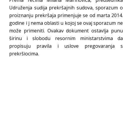
Prema rečima Milana Marinovića, predsednika
Udruženja sudija prekršajnih sudova, sporazum o
proiznanju prekršaja primenjuje se od marta 2014.
godine i j nema oblasti u kojoj se ovaj sporazum ne
može primeniti. Ovakav dokument ostavlja punu
širinu i slobodu resornim ministarstvima da
propisuju pravila i uslove pregovaranja s
prekršiocima.