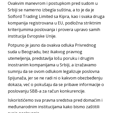
Ovakvim manevrom i postupkom pred sudom u
Srbiji se namerno izbegla suština, a to je da je
Solford Trading Limited sa Kipra, kao i svaka druga
kompanija registrovana u EU, podložna striktnim
kriterijumima poslovanja i provera upravo samih
institucija Evropske Unije.
Potpuno je jasno da ovakva odluka Privrednog
suda u Beogradu, bez ikakvog pravnog
utemeljenja, predstavlja lošu poruku i drugim
inostranim kompanijama u Srbiji, a izražavamo
sumnju da se ovom odlukom legalizuje poslovna
špijunaža, jer se ne radi ni o kakvom obezbeđenju
dokaza, već o pokušaju da se pribave informacije o
poslovanju SBB-a za račun konkurencije.
Iskoristićemo sva pravna sredstva pred domaćim i
međunarodnim institucijama kako bismo zaštitili