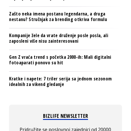
Zašto neka imena postanu legendarna, a druga
nestanu? Stručnjak za brending otkriva formulu
Kompanije žele da vrate druženje posle posla, ali
zaposleni više nisu zainteresovani
Gen Z vraća trend s početka 2000-ih: Mali digitalni
fotoaparati ponovo su hit
Kratke i napete: 7 triler serija sa jednom sezonom
idealnih za vikend gledanje
BIZLIFE NEWSLETTER
Pridružite se poslovnoj zajednici od 20000