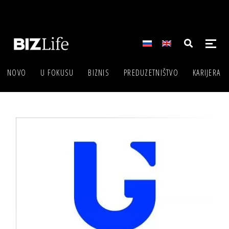
NOVO
U FOKUSU
BIZNIS
PREDUZETNIŠTVO
KARIJERA