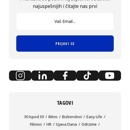
najuspešnijih i čitajte nas prvi
PRIJAVI SE
TAGOVI
30 Ispod 30
Bitno
Bizbendovi
Easy Life
Filmovi
HR
Izjava Dana
Odrzime