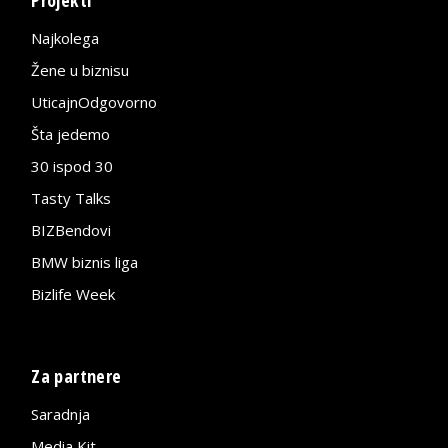
Najkolega
Žene u biznisu
UticajnOdgovorno
Šta jedemo
30 ispod 30
Tasty Talks
BIZBendovi
BMW biznis liga
Bizlife Week
Za partnere
Saradnja
Media Kit