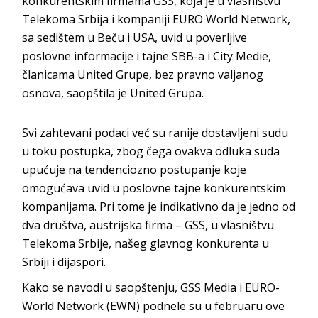
konkurentskim firmama GSS, koja je u vlasništvu
Telekoma Srbija i kompaniji EURO World Network,
sa sedištem u Beču i USA, uvid u poverljive
poslovne informacije i tajne SBB-a i City Medie,
članicama United Grupe, bez pravno valjanog
osnova, saopštila je United Grupa.
Svi zahtevani podaci već su ranije dostavljeni sudu
u toku postupka, zbog čega ovakva odluka suda
upućuje na tendenciozno postupanje koje
omogućava uvid u poslovne tajne konkurentskim
kompanijama. Pri tome je indikativno da je jedno od
dva društva, austrijska firma – GSS, u vlasništvu
Telekoma Srbije, našeg glavnog konkurenta u
Srbiji i dijaspori.
Kako se navodi u saopštenju, GSS Media i EURO-
World Network (EWN) podnele su u februaru ove