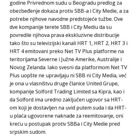
godine Privrednom sudu u Beogradu predlog za
obezbeđenje dokaza protiv SBB-a i City Medie, a za
potrebe njihove navodne predstojeće tužbe. Ove
dve kompanije terete SBB i City Mediu da su
povredile njihova prava ekskluzivne distribucije
tako što su televizijski kanali HRT 1, HRT 2, HRT 3 i
HRT 4 emitovani preko Net TV Plus platforme na
teritorijama Severne i Južne Amerike, Australije i
Novog Zelanda. Iako svesni da platformom Net TV
Plus uopšte ne upravljaju ni SBB ni City Media, već
je ona u vlasništvu druge članice United Grupe,
kompanije Solford Trading Limited sa Kipra, kao i
da Solford ima uredno zaključen ugovor sa HRT-
om koji je dostavljen na uvid putem suda i da HRT-
u plaća ugovorene naknade za reemitovanje, oni
kreću u postupak protiv SBBa i City Medie pred
srpskim sudom.