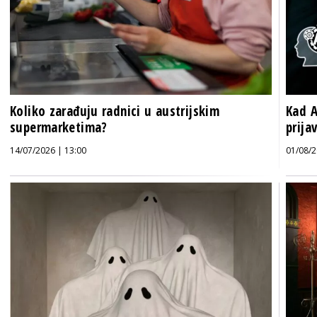
Koliko zarađuju radnici u austrijskim
Kad A
supermarketima?
prija
14/07/2026 | 13:00
01/08/2