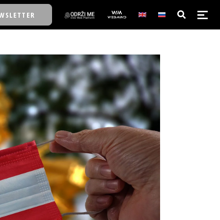
WSLETTER
E/SCHOOL
E/SCHOOL
A
A