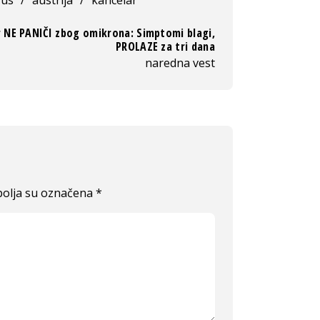
r NE PANIČI zbog omikrona: Simptomi blagi,
PROLAZE za tri dana
naredna vest
olja su označena
*