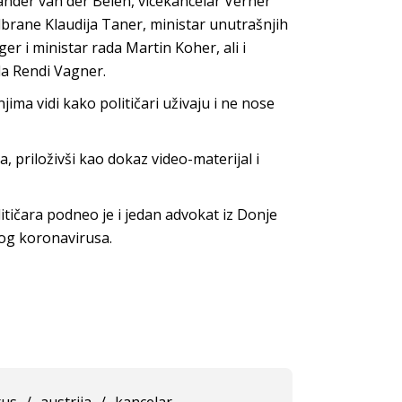
sander van der Belen, vicekancelar Verner
dbrane Klaudija Taner, ministar unutrašnjih
r i ministar rada Martin Koher, ali i
la Rendi Vagner.
njima vidi kako političari uživaju i ne nose
 priloživši kao dokaz video-materijal i
itičara podneo je i jedan advokat iz Donje
bog koronavirusa.
rus
/
austrija
/
kancelar