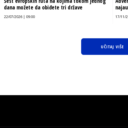
Šest evropskih ruta na kojima tokom jednog
Adven
dana možete da obiđete tri države
najau
22/07/2026 | 09:00
17/11/2
UČITAJ VIŠE