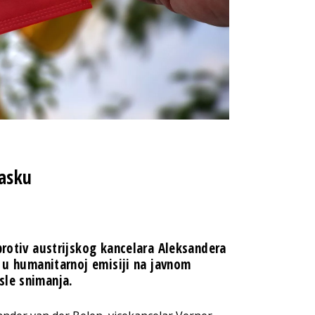
masku
 protiv austrijskog kancelara Aleksandera
i u humanitarnoj emisiji na javnom
sle snimanja.