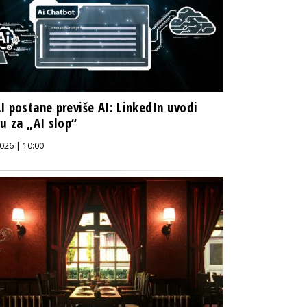
I postane previše AI: LinkedIn uvodi
vu za „AI slop“
026 | 10:00