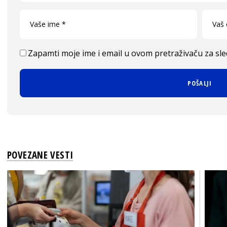
Zapamti moje ime i email u ovom pretraživaču za sl
POVEZANE VESTI