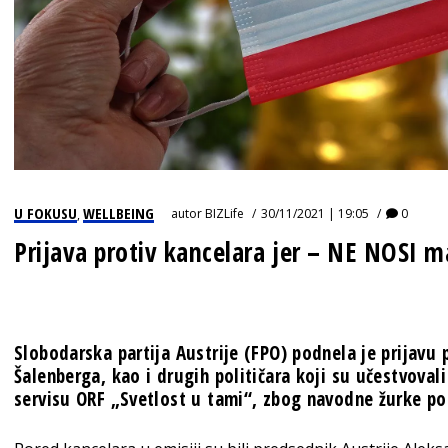
U FOKUSU
WELLBEING
autor
BIZLife
30/11/2021 | 19:05
0
,
Prijava protiv kancelara jer – NE NOSI 
Slobodarska partija Austrije (FPO) podnela je prijavu
Šalenberga, kao i drugih političara koji su učestvoval
servisu ORF „Svetlost u tami“, zbog navodne žurke po