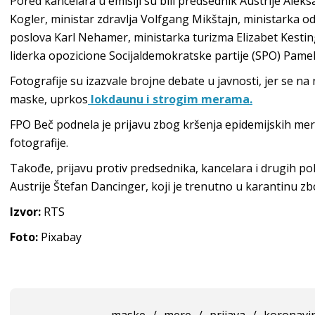
Pored kancelara u emisiji su bili predsednik Austrije Alek
Kogler, ministar zdravlja Volfgang Mikštajn, ministarka o
poslova Karl Nehamer, ministarka turizma Elizabet Kestinge
liderka opozicione Socijaldemokratske partije (SPO) Pame
Fotografije su izazvale brojne debate u javnosti, jer se na 
maske, uprkos
lokdaunu i strogim merama.
FPO Beč podnela je prijavu zbog kršenja epidemijskih mera,
fotografije.
Takođe, prijavu protiv predsednika, kancelara i drugih pol
Austrije Štefan Dancinger, koji je trenutno u karantinu z
Izvor:
RTS
Foto:
Pixabay
maske
/
mere
/
prijava
/
koronavi