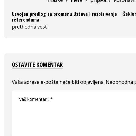
Usvojen predlog za promenu Ustava i raspisivanje
Šekle
referenduma
prethodna vest
OSTAVITE KOMENTAR
Vaša adresa e-pošte neće biti objavljena.
Neophodna p