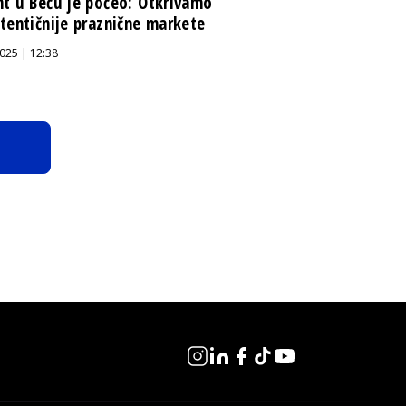
t u Beču je počeo: Otkrivamo
tentičnije praznične markete
025 | 12:38