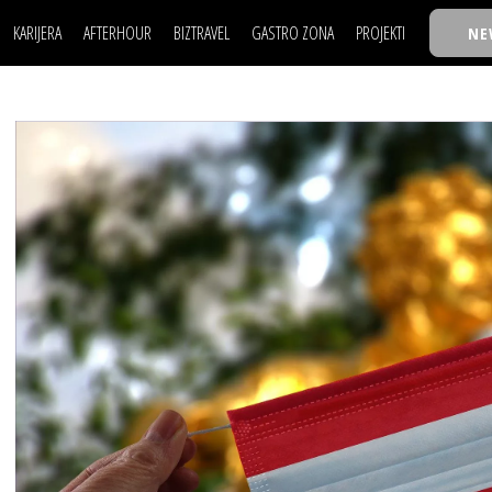
KARIJERA
AFTERHOUR
BIZTRAVEL
GASTRO ZONA
PROJEKTI
NE
POSAO
FILM I SCENA
NAJKOLEGA
LJUDI (HR)
KNJIGE
TASTY TALKS
POSAO
FILM I SCENA
NAJKOLEGA
JE
MOJ UGAO
AUTO SVET
30 ISPOD 30
LJUDI (HR)
KNJIGE
TASTY TALKS
USAVRŠAVANJE
STIL
BACK TO OFFIC
JE
MOJ UGAO
AUTO SVET
30 ISPOD 30
KNOW-HOW
WELLBEING
BIZBENDOVI
USAVRŠAVANJE
STIL
BACK TO OFFIC
BIZKOLEGIJUM
KNOW-HOW
WELLBEING
BIZBENDOVI
BMW BIZNIS LIG
BIZKOLEGIJUM
BIZLIFE WEEK
BMW BIZNIS LIG
IZJAVA GODINE
BIZLIFE WEEK
IZJAVA GODINE