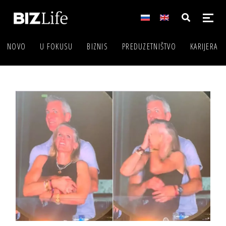
NOVO
U FOKUSU
BIZNIS
PREDUZETNIŠTVO
KARIJERA