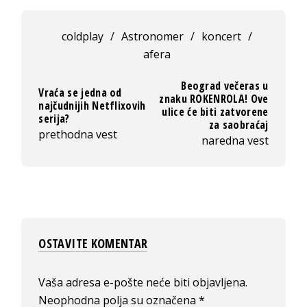
coldplay
/
Astronomer
/
koncert
/
afera
Beograd večeras u
Vraća se jedna od
znaku ROKENROLA! Ove
najčudnijih Netflixovih
ulice će biti zatvorene
serija?
za saobraćaj
prethodna vest
naredna vest
OSTAVITE KOMENTAR
Vaša adresa e-pošte neće biti objavljena.
Neophodna polja su označena
*