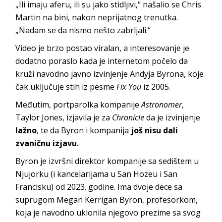
„Ili imaju aferu, ili su jako stidljivi,“ našalio se Chris
Martin na bini, nakon neprijatnog trenutka.
„Nadam se da nismo nešto zabrljali.“
Video je brzo postao viralan, a interesovanje je
dodatno poraslo kada je internetom počelo da
kruži navodno javno izvinjenje Andyja Byrona, koje
čak uključuje stih iz pesme
Fix You
iz 2005.
Međutim, portparolka kompanije
Astronomer
,
Taylor Jones, izjavila je za
Chronicle
da je izvinjenje
lažno
, te da Byron i kompanija
još nisu dali
zvaničnu izjavu
.
Byron je izvršni direktor kompanije sa sedištem u
Njujorku (i kancelarijama u San Hozeu i San
Francisku) od 2023. godine. Ima dvoje dece sa
suprugom Megan Kerrigan Byron, profesorkom,
koja je navodno uklonila njegovo prezime sa svog