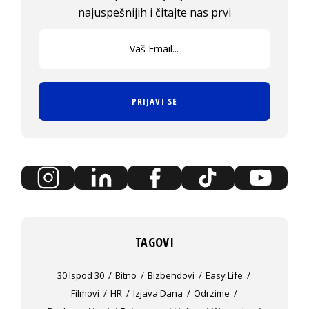
najuspešnijih i čitajte nas prvi
PRIJAVI SE
TAGOVI
30 Ispod 30
Bitno
Bizbendovi
Easy Life
Filmovi
HR
Izjava Dana
Odrzime