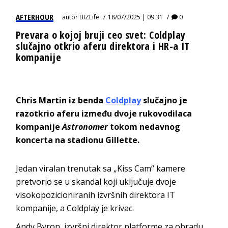
AFTERHOUR
autor
BIZLife
18/07/2025 | 09:31
0
Prevara o kojoj bruji ceo svet: Coldplay
slučajno otkrio aferu direktora i HR-a IT
kompanije
Chris Martin iz benda
Coldplay
slučajno je
razotkrio aferu između dvoje rukovodilaca
kompanije
Astronomer
tokom nedavnog
koncerta na stadionu Gillette.
Jedan viralan trenutak sa „Kiss Cam“ kamere
pretvorio se u skandal koji uključuje dvoje
visokopozicioniranih izvršnih direktora IT
kompanije, a Coldplay je krivac.
Andy Byron, izvršni direktor platforme za obradu