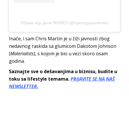
Објава коју дели MEMES (@openlygayanimals)
Inače, i sam Chris Martin je u žiži javnosti zbog
nedavnog raskida sa glumicom Dakotom Johnson
(
Materialists
), s kojom je bio u vezi skoro osam
godina.
Saznajte sve o dešavanjima u biznisu, budite u
toku sa lifestyle temama.
PRIJAVITE SE NA NAŠ
NEWSLETTER.