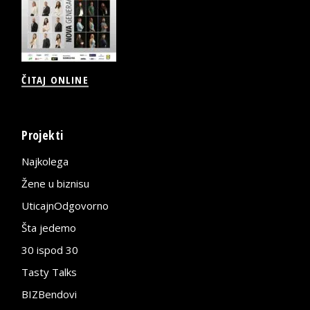
ČITAJ ONLINE
Projekti
Najkolega
Žene u biznisu
UticajnOdgovorno
Šta jedemo
30 ispod 30
Tasty Talks
BIZBendovi