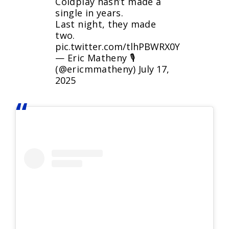
Coldplay hasn’t made a
single in years.
Last night, they made
two.
pic.twitter.com/tlhPBWRX0Y
— Eric Matheny 🎙️
(@ericmmatheny)
July 17,
2025