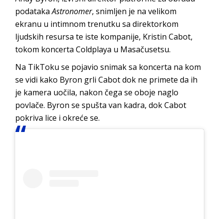
podataka
Astronomer
, snimljen je na velikom
ekranu u intimnom trenutku sa direktorkom
ljudskih resursa te iste kompanije, Kristin Cabot,
tokom koncerta Coldplaya u Masačusetsu.
Na TikToku se pojavio snimak sa koncerta na kom
se vidi kako Byron grli Cabot dok ne primete da ih
je kamera uočila, nakon čega se oboje naglo
povlače. Byron se spušta van kadra, dok Cabot
pokriva lice i okreće se.