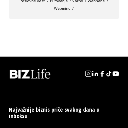
Poslovne Vesti
Putovanja
Važno
Wannabe
Webmind
Najvažnije biznis priče svakog dana u
inboksu