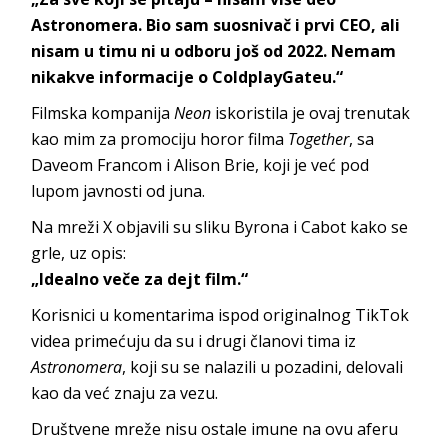
Astronomera. Bio sam suosnivač i prvi CEO, ali
nisam u timu ni u odboru još od 2022. Nemam
nikakve informacije o ColdplayGateu.“
Filmska kompanija
Neon
iskoristila je ovaj trenutak
kao mim za promociju horor filma
Together
, sa
Daveom Francom i Alison Brie, koji je već pod
lupom javnosti od juna.
Na mreži X objavili su sliku Byrona i Cabot kako se
grle, uz opis:
„Idealno veče za dejt film.“
Korisnici u komentarima ispod originalnog TikTok
videa primećuju da su i drugi članovi tima iz
Astronomera
, koji su se nalazili u pozadini, delovali
kao da već znaju za vezu.
Društvene mreže nisu ostale imune na ovu aferu