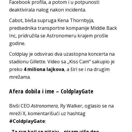
Facebook profila, a potom i u potpunosti
deaktivirala nalog nakon incidenta.
Cabot, bivša supruga Kena Thornbyja,
predsednika transportne kompanije Middie Back
Inc, pridružila se Astronomeru krajem prošle
godine.
Coldplay je odsvirao dva uzastopna koncerta na
stadionu Gillette. Video sa „Kiss Cam“ sakupio je
preko
4 miliona lajkova
, a širi se i na drugim
mrežama.
Afera dobila i ime – ColdplayGate
Bivši CEO
Astronomera
, Ry Walker, oglasio se na
mreži X, komentarišući uz hashtag
#ColdplayGate
:
„Za sve koji se pitaju – nisam više deo