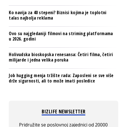
Ko navija za 40 stepeni? Biznisi kojima je toplotni
talas najbolja reklama
Ovo su najgledaniji filmovi na striming platformama
u 2026. godini
Holivudska bioskopska renesansa: Četiri filma, četiri
milijarde i jedna velika poruka
Job hugging menja tržište rada: Zaposleni se sve više
drže sigurnosti, ali to može imati posledice
BIZLIFE NEWSLETTER
Pridružite se poslovnoj zajednici od 20000