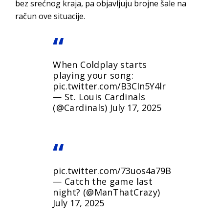
bez srećnog kraja, pa objavljuju brojne šale na
račun ove situacije.
When Coldplay starts
playing your song:
pic.twitter.com/B3CIn5Y4lr
— St. Louis Cardinals
(@Cardinals)
July 17, 2025
pic.twitter.com/73uos4a79B
— Catch the game last
night? (@ManThatCrazy)
July 17, 2025