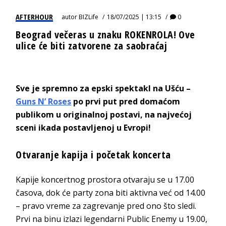
AFTERHOUR
autor
BIZLife
18/07/2025 | 13:15
0
Beograd večeras u znaku ROKENROLA! Ove
ulice će biti zatvorene za saobraćaj
Sve je spremno za epski spektakl na Ušću –
Guns N’ Roses
po prvi put pred domaćom
publikom u originalnoj postavi, na najvećoj
sceni ikada postavljenoj u Evropi!
Otvaranje kapija i početak koncerta
Kapije koncertnog prostora otvaraju se u 17.00
časova, dok će party zona biti aktivna već od 14.00
– pravo vreme za zagrevanje pred ono što sledi.
Prvi na binu izlazi legendarni Public Enemy u 19.00,