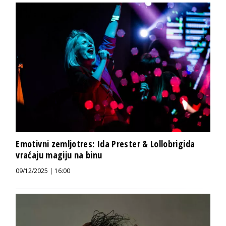
Emotivni zemljotres: Ida Prester & Lollobrigida
vraćaju magiju na binu
09/12/2025 | 16:00