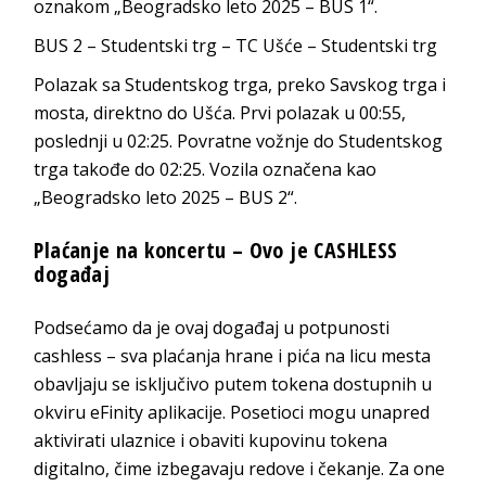
oznakom „Beogradsko leto 2025 – BUS 1“.
BUS 2 – Studentski trg – TC Ušće – Studentski trg
Polazak sa Studentskog trga, preko Savskog trga i
mosta, direktno do Ušća. Prvi polazak u 00:55,
poslednji u 02:25. Povratne vožnje do Studentskog
trga takođe do 02:25. Vozila označena kao
„Beogradsko leto 2025 – BUS 2“.
Plaćanje na koncertu – Ovo je CASHLESS
događaj
Podsećamo da je ovaj događaj u potpunosti
cashless – sva plaćanja hrane i pića na licu mesta
obavljaju se isključivo putem tokena dostupnih u
okviru eFinity aplikacije. Posetioci mogu unapred
aktivirati ulaznice i obaviti kupovinu tokena
digitalno, čime izbegavaju redove i čekanje. Za one