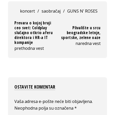
koncert
/
saobračaj
/
GUNS N’ ROSES
Prevara o kojoj bruji
ceo svet: Coldplay
Plivalište u srcu
slučajno otkrio aferu
beogradske letnje,
direktora i HR-a IT
sportske, zelene oaze
kompanije
naredna vest
prethodna vest
OSTAVITE KOMENTAR
Vaša adresa e-pošte neće biti objavljena.
Neophodna polja su označena
*