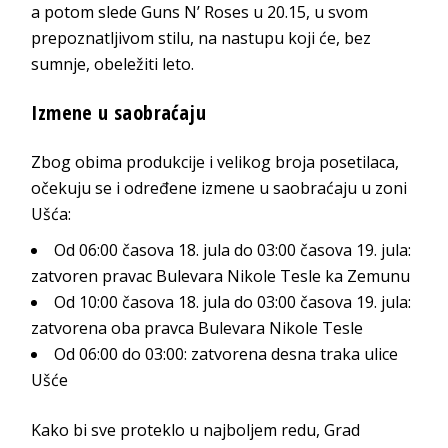
a potom slede Guns N’ Roses u 20.15, u svom
prepoznatljivom stilu, na nastupu koji će, bez
sumnje, obeležiti leto.
Izmene u saobraćaju
Zbog obima produkcije i velikog broja posetilaca,
očekuju se i određene izmene u saobraćaju u zoni
Ušća:
Od 06:00 časova 18. jula do 03:00 časova 19. jula:
zatvoren pravac Bulevara Nikole Tesle ka Zemunu
Od 10:00 časova 18. jula do 03:00 časova 19. jula:
zatvorena oba pravca Bulevara Nikole Tesle
Od 06:00 do 03:00: zatvorena desna traka ulice
Ušće
Kako bi sve proteklo u najboljem redu, Grad