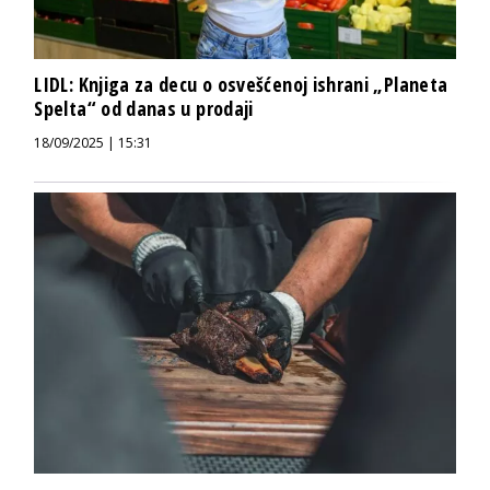
LIDL: Knjiga za decu o osvešćenoj ishrani „Planeta
Spelta“ od danas u prodaji
18/09/2025 | 15:31