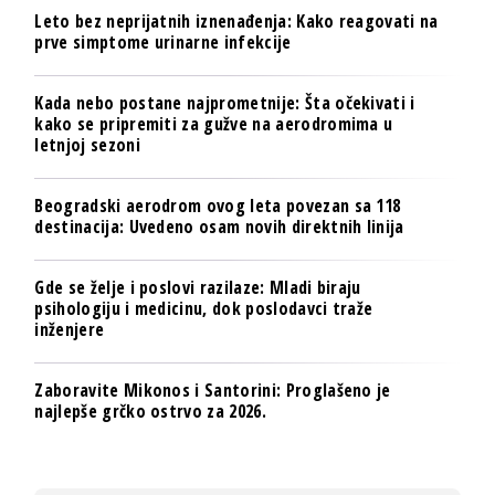
Leto bez neprijatnih iznenađenja: Kako reagovati na
prve simptome urinarne infekcije
Kada nebo postane najprometnije: Šta očekivati i
kako se pripremiti za gužve na aerodromima u
letnjoj sezoni
Beogradski aerodrom ovog leta povezan sa 118
destinacija: Uvedeno osam novih direktnih linija
Gde se želje i poslovi razilaze: Mladi biraju
psihologiju i medicinu, dok poslodavci traže
inženjere
Zaboravite Mikonos i Santorini: Proglašeno je
najlepše grčko ostrvo za 2026.