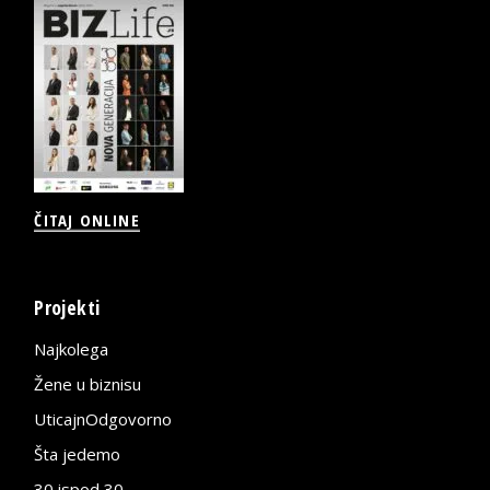
ČITAJ ONLINE
Projekti
Najkolega
Žene u biznisu
UticajnOdgovorno
Šta jedemo
30 ispod 30