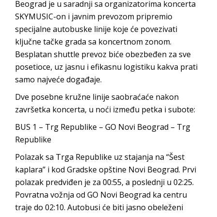
Beograd je u saradnji sa organizatorima koncerta
SKYMUSIC-on i javnim prevozom pripremio
specijalne autobuske linije koje će povezivati
ključne tačke grada sa koncertnom zonom.
Besplatan shuttle prevoz biće obezbeđen za sve
posetioce, uz jasnu i efikasnu logistiku kakva prati
samo najveće događaje.
Dve posebne kružne linije saobraćaće nakon
završetka koncerta, u noći između petka i subote:
BUS 1 – Trg Republike – GO Novi Beograd – Trg
Republike
Polazak sa Trga Republike uz stajanja na “Šest
kaplara” i kod Gradske opštine Novi Beograd. Prvi
polazak predviđen je za 00:55, a poslednji u 02:25.
Povratna vožnja od GO Novi Beograd ka centru
traje do 02:10. Autobusi će biti jasno obeleženi