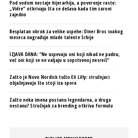
Pod vodom nestaje hijerarhija, a poverenje raste:
„Vidre“ otkrivaju šta se dešava kada tim zaroni
zajedno
Besplatan obrok za velike uspehe: Diner Bros svakog
meseca nagrađuje mlade talente Srbije
IZJAVA DANA: “Ne uspevaju oni koji nikad ne padnu,
već oni koji se ne valjaju u sopstvenoj nesreći”
Zašto je Novo Nordisk tužio Eli Lilly: stručnjaci
objašnjavaju šta stoji iza spora
Zašto neka imena postanu legendarna, a druga
nestanu? Stručnjak za brending otkriva formulu