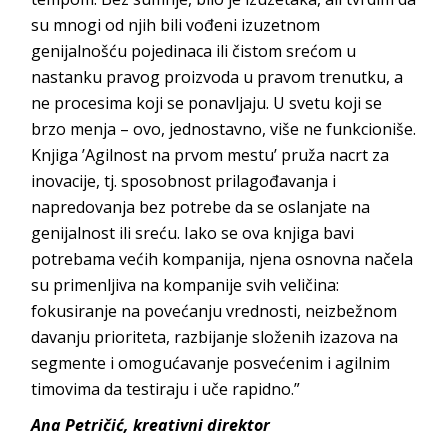
su mnogi od njih bili vođeni izuzetnom
genijalnošću pojedinaca ili čistom srećom u
nastanku pravog proizvoda u pravom trenutku, a
ne procesima koji se ponavljaju. U svetu koji se
brzo menja – ovo, jednostavno, više ne funkcioniše.
Knjiga ’Agilnost na prvom mestu’ pruža nacrt za
inovacije, tj. sposobnost prilagođavanja i
napredovanja bez potrebe da se oslanjate na
genijalnost ili sreću. Iako se ova knjiga bavi
potrebama većih kompanija, njena osnovna načela
su primenljiva na kompanije svih veličina:
fokusiranje na povećanju vrednosti, neizbežnom
davanju prioriteta, razbijanje složenih izazova na
segmente i omogućavanje posvećenim i agilnim
timovima da testiraju i uče
rapidno.”
Ana
Petričić,
kreativn
i direktor