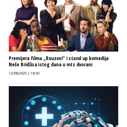
Premijera filma „Rouzovi“ i stand up komedija
Neše Bridžisa istog dana u mts dvorani
12/08/2025 | 18:00