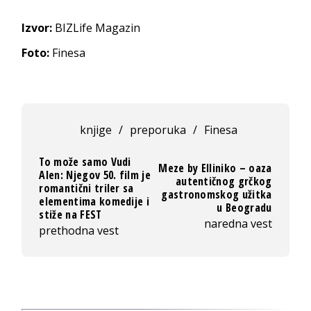
Izvor:
BIZLife Magazin
Foto:
Finesa
knjige
/
preporuka
/
Finesa
To može samo Vudi
Meze by Elliniko – oaza
Alen: Njegov 50. film je
autentičnog grčkog
romantični triler sa
gastronomskog užitka
elementima komedije i
u Beogradu
stiže na FEST
naredna vest
prethodna vest