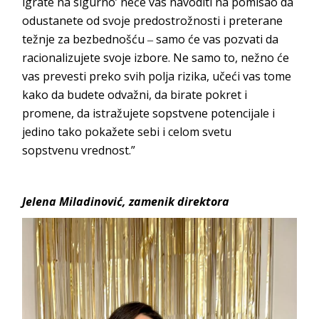
igrate na sigurno’ neće vas navoditi na pomisao da
odustanete od svoje predostrožnosti i preterane
težnje za bezbednošću ‒ samo će vas pozvati da
racionalizujete svoje izbore. Ne samo to, nežno će
vas prevesti preko svih polja rizika, učeći vas tome
kako da budete odvažni, da birate pokret i
promene, da istražujete sopstvene potencijale i
jedino tako pokažete sebi i celom svetu
sopstvenu
vrednost.”
Jelena Mil
adinović,
zamenik
direktora