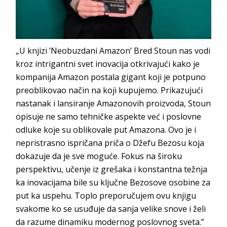
„U knjizi ’Neobuzdani Amazon’ Bred Stoun nas vodi
kroz intrigantni svet inovacija otkrivajući kako je
kompanija
Amazon
postala gigant koji je potpuno
preoblikovao način na koji kupujemo. Prikazujući
nastanak i lansiranje
Amazonovih
proizvoda, Stoun
opisuje ne samo tehničke aspekte već i poslovne
odluke koje su oblikovale put
Amazona
. Ovo je i
nepristrasno ispričana priča o Džefu Bezosu koja
dokazuje da je sve moguće. Fokus na široku
perspektivu, učenje iz grešaka i konstantna težnja
ka inovacijama bile su ključne Bezosove osobine za
put ka uspehu. Toplo preporučujem ovu knjigu
svakome ko se usuđuje da sanja velike snove i želi
da razume dinamiku modernog poslovn
og sveta.”