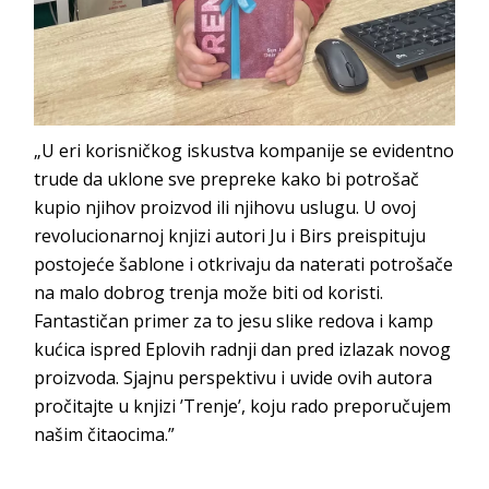
„U eri korisničkog iskustva kompanije se evidentno
trude da uklone sve prepreke kako bi potrošač
kupio njihov proizvod ili njihovu uslugu. U ovoj
revolucionarnoj knjizi autori Ju i Birs preispituju
postojeće šablone i otkrivaju da naterati potrošače
na malo dobrog trenja može biti od koristi.
Fantastičan primer za to jesu slike redova i kamp
kućica ispred
Eplovih
radnji dan pred izlazak novog
proizvoda. Sjajnu perspektivu i uvide ovih autora
pročitajte u knjizi ’Trenje’, koju rado preporučujem
našim či
taocima.”