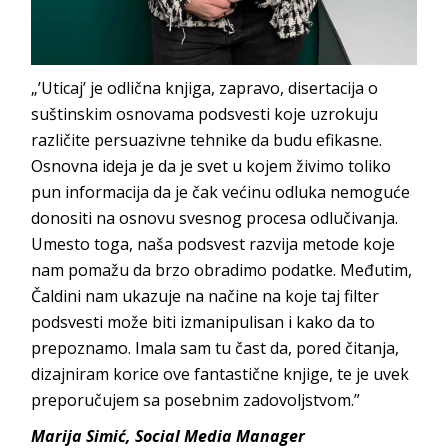
„’Uticaj’ je odlična knjiga, zapravo, disertacija o
suštinskim osnovama podsvesti koje uzrokuju
različite persuazivne tehnike da budu efikasne.
Osnovna ideja je da je svet u kojem živimo toliko
pun informacija da je čak većinu odluka nemoguće
donositi na osnovu svesnog procesa odlučivanja.
Umesto toga, naša podsvest razvija metode koje
nam pomažu da brzo obradimo podatke. Međutim,
Čaldini nam ukazuje na načine na koje taj filter
podsvesti može biti izmanipulisan i kako da to
prepoznamo. Imala sam tu čast da, pored čitanja,
dizajniram korice ove fantastične knjige, te je uvek
preporučujem sa posebnim zadov
oljstvom.”
Mari
ja Simić,
Social Med
ia Manager