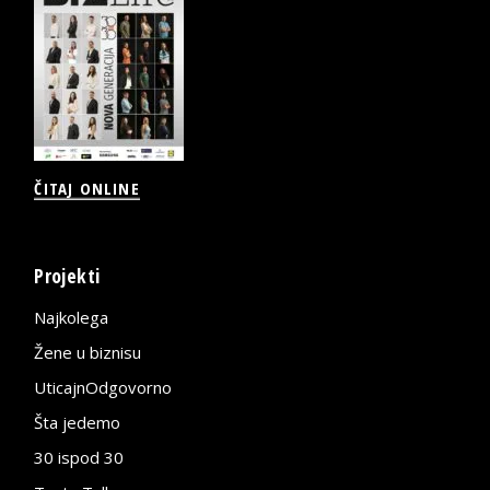
ČITAJ ONLINE
Projekti
Najkolega
Žene u biznisu
UticajnOdgovorno
Šta jedemo
30 ispod 30