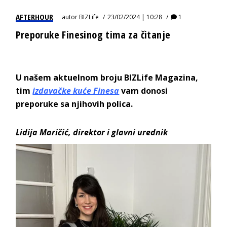
AFTERHOUR
autor
BIZLife
23/02/2024 | 10:28
1
Preporuke Finesinog tima za čitanje
U našem aktuelnom broju BIZLife Magazina,
tim
izdavačke kuće Finesa
vam donosi
preporuke sa njihovih polica.
Lidija
Maričić,
direktor i glav
ni urednik