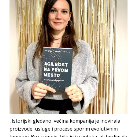
„Istorijski gledano, većina kompanija je inovirala
proizvode, usluge i procese sporim evolutivnim
tempom. Bez sumnje, bilo je izuzetaka, ali tvrdim da