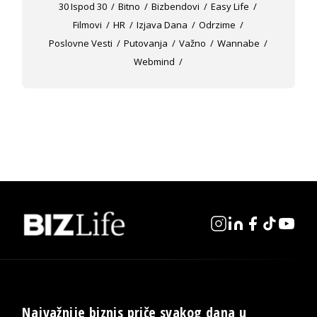
30 Ispod 30
Bitno
Bizbendovi
Easy Life
Filmovi
HR
Izjava Dana
Odrzime
Poslovne Vesti
Putovanja
Važno
Wannabe
Webmind
Najvažnije biznis priče svakog dana u