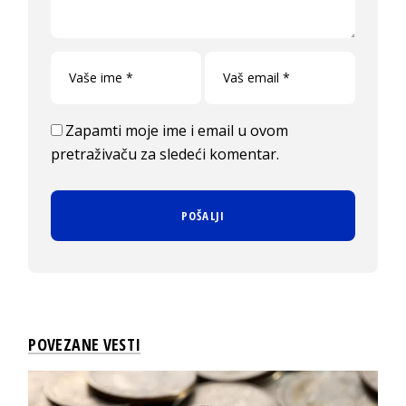
Zapamti moje ime i email u ovom
pretraživaču za sledeći komentar.
POVEZANE VESTI