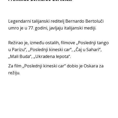
Legendarni talijanski reditelj Bernardo Bertoluči
umro je u 77. godini, javljaju italijanski mediji.
Režirao je, između ostalih, filmove „Poslednji tango
u Parizu“, „Poslednji kineski car“, „Čaj u Sahari“,
„Mali Buda“, „Ukradena lepota“.
Za film „Poslednji kineski car“ dobio je Oskara za
režiju.