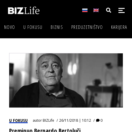
NOVO
U FOKUSU
BIZNIS
PREDUZETNIŠTVO
KARIJERA
U FOKUSU
autor
BIZLife
26/11/2018 | 10:12
0
Preminuo Bernardo Bertoluči