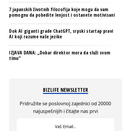
7 japanskih životnih filozofija koje mogu da vam
pomognu da pobedite lenjost i ostanete motivisani
Dok AI giganti grade ChatGPT, srpski startap pravi
AI koji razume naše jezike
IZJAVA DANA: „Dobar direktor mora da služi svom
timu“
BIZLIFE NEWSLETTER
Pridružite se poslovnoj zajednici od 20000
najuspešnijih i čitajte nas prvi