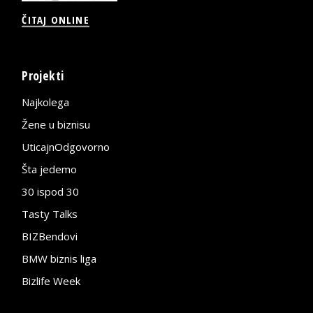
ČITAJ ONLINE
Projekti
Najkolega
Žene u biznisu
UticajnOdgovorno
Šta jedemo
30 ispod 30
Tasty Talks
BIZBendovi
BMW biznis liga
Bizlife Week