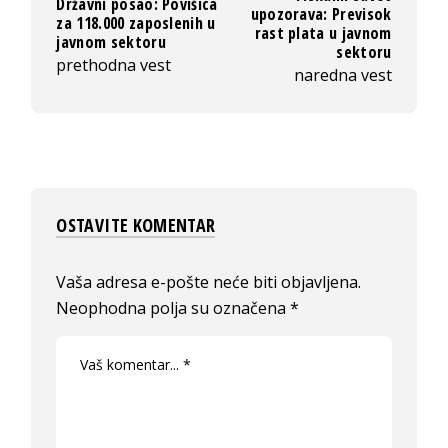
Državni posao: Povišica
upozorava: Previsok
za 118.000 zaposlenih u
rast plata u javnom
javnom sektoru
sektoru
prethodna vest
naredna vest
OSTAVITE KOMENTAR
Vaša adresa e-pošte neće biti objavljena.
Neophodna polja su označena
*