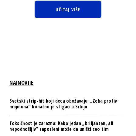
UČITAJ VIŠE
NAJNOVIJE
Svetski strip-hit koji deca obožavaju: „Zeka protiv
majmuna“ konačno je stigao u Srbiju
Toksičnost je zarazna: Kako jedan „briljantan, ali
nepodnošljiv“ zaposleni može da uništi ceo tim