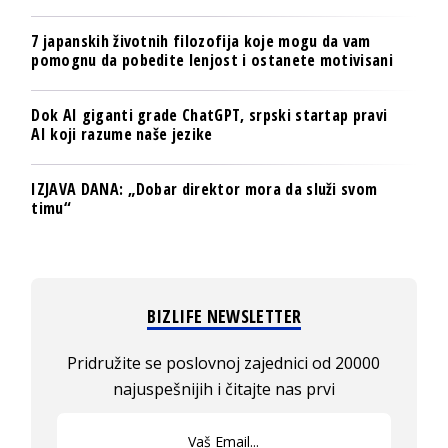
7 japanskih životnih filozofija koje mogu da vam
pomognu da pobedite lenjost i ostanete motivisani
Dok AI giganti grade ChatGPT, srpski startap pravi
AI koji razume naše jezike
IZJAVA DANA: „Dobar direktor mora da služi svom
timu“
BIZLIFE NEWSLETTER
Pridružite se poslovnoj zajednici od 20000
najuspešnijih i čitajte nas prvi