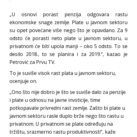
„U osnovi porast penzija odgovara rastu
ekonomske snage zemlje. Plate u javnom sektoru
su opet povećane više nego što je opavdano. Za 9
odsto će porasti neto plate u javnom sektoru, u
privatnom će biti upola manji – oko 5 odsto. To se
desilo 2018., to se planira i za 2019.“, kazao je
Petrović za Prvu TV.
To je suviše visok rast plata u javnom sektoru,
ocenjuje on.
„Ono što nije dobro je što se suviše dalo za penzije
i plate u odnosu na javne invsticije, time
potkopavate privredni rast zemlje. Zašto bi plate u
javnom sektoru rasle duplo brže nego što rastu u
privatnom. U privatnom se plate određuju na
tržištu, srazmerno rastu produktivnosti“, kaže