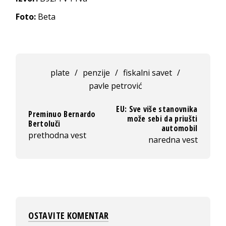
Foto:
Beta
plate
/
penzije
/
fiskalni savet
/
pavle petrović
EU: Sve više stanovnika
Preminuo Bernardo
može sebi da priušti
Bertoluči
automobil
prethodna vest
naredna vest
OSTAVITE KOMENTAR