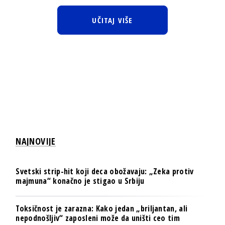
UČITAJ VIŠE
NAJNOVIJE
Svetski strip-hit koji deca obožavaju: „Zeka protiv
majmuna“ konačno je stigao u Srbiju
Toksičnost je zarazna: Kako jedan „briljantan, ali
nepodnošljiv“ zaposleni može da uništi ceo tim