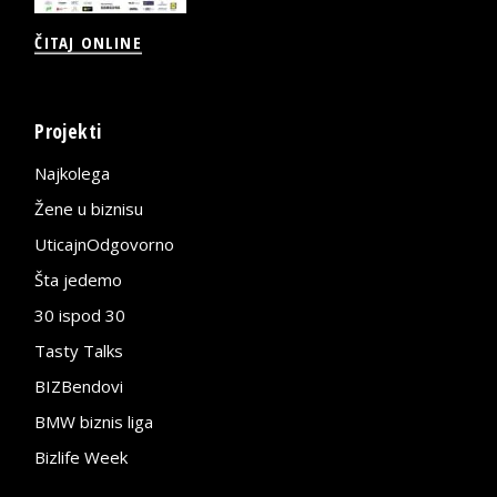
ČITAJ ONLINE
Projekti
Najkolega
Žene u biznisu
UticajnOdgovorno
Šta jedemo
30 ispod 30
Tasty Talks
BIZBendovi
BMW biznis liga
Bizlife Week