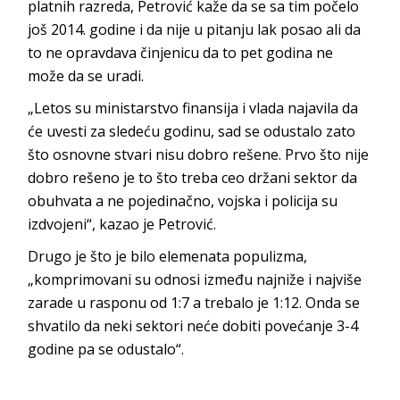
platnih razreda, Petrović kaže da se sa tim počelo
još 2014. godine i da nije u pitanju lak posao ali da
to ne opravdava činjenicu da to pet godina ne
može da se uradi.
„Letos su ministarstvo finansija i vlada najavila da
će uvesti za sledeću godinu, sad se odustalo zato
što osnovne stvari nisu dobro rešene. Prvo što nije
dobro rešeno je to što treba ceo držani sektor da
obuhvata a ne pojedinačno, vojska i policija su
izdvojeni“, kazao je Petrović.
Drugo je što je bilo elemenata populizma,
„komprimovani su odnosi između najniže i najviše
zarade u rasponu od 1:7 a trebalo je 1:12. Onda se
shvatilo da neki sektori neće dobiti povećanje 3-4
godine pa se odustalo“.