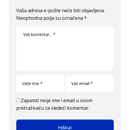
Vaša adresa e-pošte neće biti objavljena.
Neophodna polja su označena
*
Zapamti moje ime i email u ovom
pretraživaču za sledeći komentar.