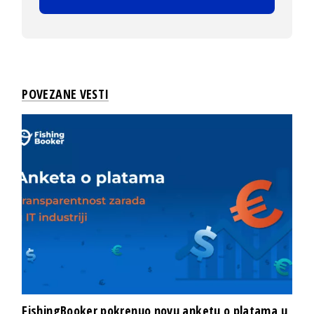
POVEZANE VESTI
FishingBooker pokrenuo novu anketu o platama u