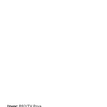
Izvor:
B92/TV Prva