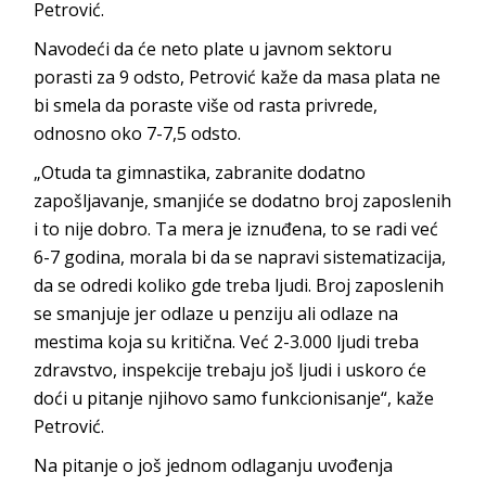
Petrović.
Navodeći da će neto plate u javnom sektoru
porasti za 9 odsto, Petrović kaže da masa plata ne
bi smela da poraste više od rasta privrede,
odnosno oko 7-7,5 odsto.
„Otuda ta gimnastika, zabranite dodatno
zapošljavanje, smanjiće se dodatno broj zaposlenih
i to nije dobro. Ta mera je iznuđena, to se radi već
6-7 godina, morala bi da se napravi sistematizacija,
da se odredi koliko gde treba ljudi. Broj zaposlenih
se smanjuje jer odlaze u penziju ali odlaze na
mestima koja su kritična. Već 2-3.000 ljudi treba
zdravstvo, inspekcije trebaju još ljudi i uskoro će
doći u pitanje njihovo samo funkcionisanje“, kaže
Petrović.
Na pitanje o još jednom odlaganju uvođenja