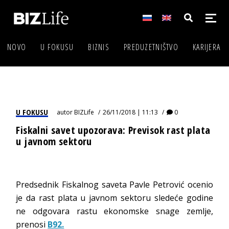
NOVO
U FOKUSU
BIZNIS
PREDUZETNIŠTVO
KARIJERA
U FOKUSU
autor
BIZLife
26/11/2018 | 11:13
0
Fiskalni savet upozorava: Previsok rast plata
u javnom sektoru
Predsednik Fiskalnog saveta Pavle Petrović ocenio
je da rast plata u javnom sektoru sledeće godine
ne odgovara rastu ekonomske snage zemlje,
prenosi
B92.