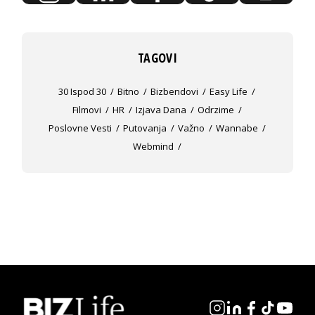
TAGOVI
30 Ispod 30
Bitno
Bizbendovi
Easy Life
Filmovi
HR
Izjava Dana
Odrzime
Poslovne Vesti
Putovanja
Važno
Wannabe
Webmind