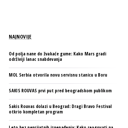
NAJNOVIJE
Od polja nane do žvakaće gume: Kako Mars gradi
održiviji lanac snabdevanja
MOL Serbia otvorila novu servisnu stanicu u Boru
SAKIS ROUVAS prvi put pred beogradskom publikom
Sakis Rouvas dolazi u Beograd: Dragi Bravo Festival
otkrio kompletan program
Leto bez neprijatnih iznenađenja: Kako reagovati na