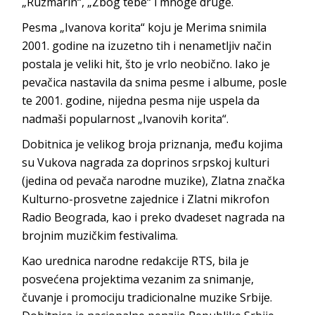
„Ruzmarin“, „Zbog tebe“ i mnoge druge.
Pesma „Ivanova korita“ koju je Merima snimila
2001. godine na izuzetno tih i nenametljiv način
postala je veliki hit, što je vrlo neobično. Iako je
pevačica nastavila da snima pesme i albume, posle
te 2001. godine, nijedna pesma nije uspela da
nadmaši popularnost „Ivanovih korita“.
Dobitnica je velikog broja priznanja, među kojima
su Vukova nagrada za doprinos srpskoj kulturi
(jedina od pevača narodne muzike), Zlatna značka
Kulturno-prosvetne zajednice i Zlatni mikrofon
Radio Beograda, kao i preko dvadeset nagrada na
brojnim muzičkim festivalima.
Kao urednica narodne redakcije RTS, bila je
posvećena projektima vezanim za snimanje,
čuvanje i promociju tradicionalne muzike Srbije.