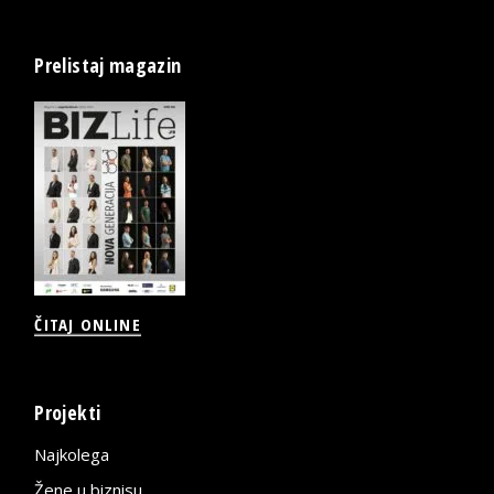
Prelistaj magazin
ČITAJ ONLINE
Projekti
Najkolega
Žene u biznisu