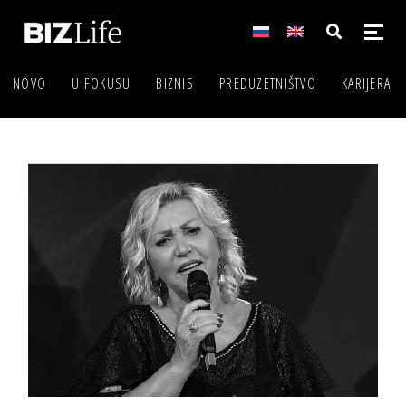
NOVO
U FOKUSU
BIZNIS
PREDUZETNIŠTVO
KARIJERA