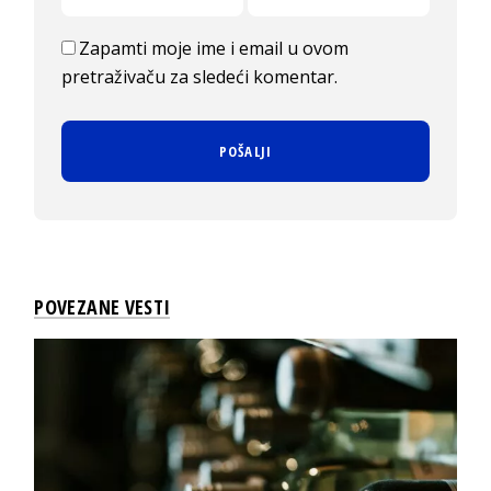
Zapamti moje ime i email u ovom
pretraživaču za sledeći komentar.
POVEZANE VESTI