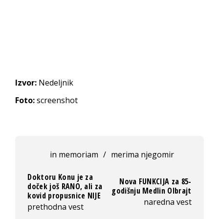
Izvor:
Nedeljnik
Foto:
screenshot
in memoriam
/
merima njegomir
Doktoru Konu je za
Nova FUNKCIJA za 85-
doček još RANO, ali za
godišnju Medlin Olbrajt
kovid propusnice NIJE
naredna vest
prethodna vest