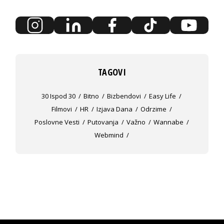
TAGOVI
30 Ispod 30
Bitno
Bizbendovi
Easy Life
Filmovi
HR
Izjava Dana
Odrzime
Poslovne Vesti
Putovanja
Važno
Wannabe
Webmind