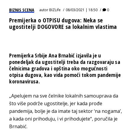
BIZNIS SCENA
autor
BIZLife
08/03/2021 | 18:50
0
Premijerka o OTPISU dugova: Neka se
ugostitelji DOGOVORE sa lokalnim vlastima
Premijerka Srbije Ana Brnabić izjavila je u
ponedeljak da ugostitelji treba da razgovaraju sa
čelnicima gradova i opština oko mogućnosti
otpisa dugova, kao vida pomoći tokom pandemije
koronavirusa.
„Apelujem na sve čelnike lokalnih samouprava da
što više podrže ugostitelje, jer kada prođe
pandemija, bolje je da imate taj sektor ‘na nogama’,
a kada oni prihoduju, i vi prihodujete“, poručila je
Brnabić.