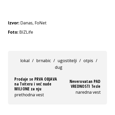
Izvor:
Danas, FoNet
Foto:
BIZLife
lokal
/
brnabic
/
ugostitelji
/
otpis
/
dug
Prodaje se PRVA OBJAVA
Neverovatan PAD
na Tviteru i već nude
VREDNOSTI Tesle
MILIONE za nju
naredna vest
prethodna vest