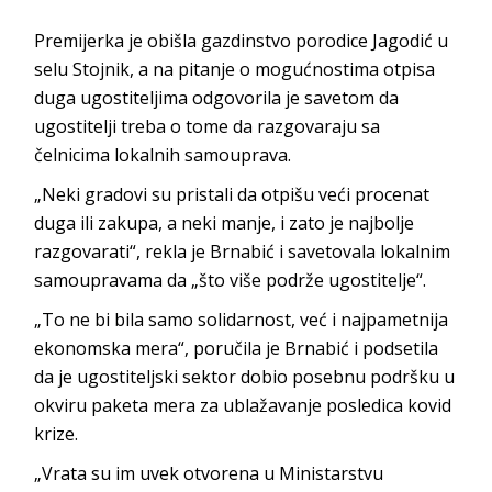
Premijerka je obišla gazdinstvo porodice Jagodić u
selu Stojnik, a na pitanje o mogućnostima otpisa
duga ugostiteljima odgovorila je savetom da
ugostitelji treba o tome da razgovaraju sa
čelnicima lokalnih samouprava.
„Neki gradovi su pristali da otpišu veći procenat
duga ili zakupa, a neki manje, i zato je najbolje
razgovarati“, rekla je Brnabić i savetovala lokalnim
samoupravama da „što više podrže ugostitelje“.
„To ne bi bila samo solidarnost, već i najpametnija
ekonomska mera“, poručila je Brnabić i podsetila
da je ugostiteljski sektor dobio posebnu podršku u
okviru paketa mera za ublažavanje posledica kovid
krize.
„Vrata su im uvek otvorena u Ministarstvu