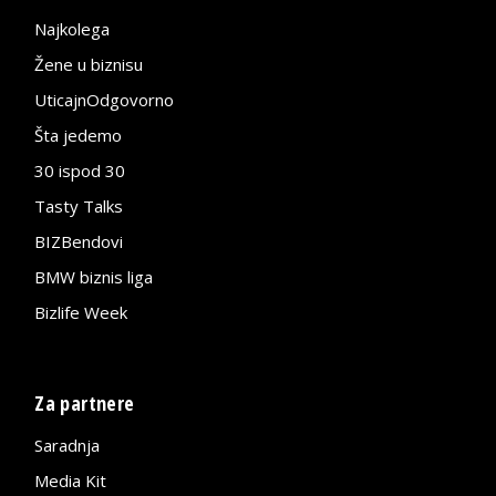
Najkolega
Žene u biznisu
UticajnOdgovorno
Šta jedemo
30 ispod 30
Tasty Talks
BIZBendovi
BMW biznis liga
Bizlife Week
Za partnere
Saradnja
Media Kit