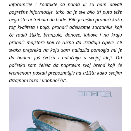
inforamcije i kontakte sa nama ili su nam davali
pogrešne informacije, tako da je sve bilo tri puta teže
nego što bi trebalo da bude. Bilo je teško pronaći kožu
tog kvaliteta i boja, pronaći adekvatne saradnike koji
će raditi štikle, branzule, đonove, lubove i na kraju
pronaći majstore koji će ručno da izrađuju cipele. Ali
svaka prepreka na koju sam nailazila pomogla mi je
da budem još čvršća i odlučnija u svojoj ideji. Od
početka sam želela da napravim svoj brend koji će
vremenom postati prepoznatljiv na tržištu kako svojim
dizajnom tako i udobnošću
”.