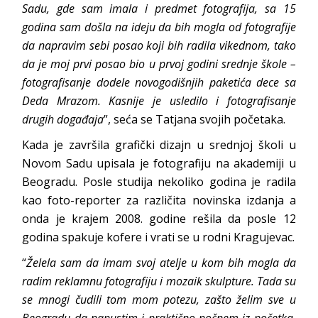
Sadu, gde sam imala i predmet fotografija, sa 15
godina sam došla na ideju da bih mogla od fotografije
da napravim sebi posao koji bih radila vikednom, tako
da je moj prvi posao bio u prvoj godini srednje škole –
fotografisanje dodele novogodišnjih paketića dece sa
Deda Mrazom. Kasnije je usledilo i fotografisanje
drugih događaja
”, seća se Tatjana svojih početaka.
Kada je završila grafički dizajn u srednjoj školi u
Novom Sadu upisala je fotografiju na akademiji u
Beogradu. Posle studija nekoliko godina je radila
kao foto-reporter za različita novinska izdanja a
onda je krajem 2008. godine rešila da posle 12
godina spakuje kofere i vrati se u rodni Kragujevac.
“
Želela sam da imam svoj atelje u kom bih mogla da
radim reklamnu fotografiju i mozaik skulpture. Tada su
se mnogi čudili tom mom potezu, zašto želim sve u