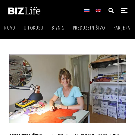
NOVO
U FOKUSU
BIZNIS
PREDUZETNIŠTVO
KARIJERA