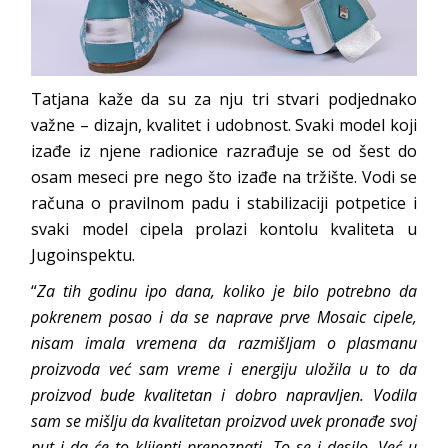
Tatjana kaže da su za nju tri stvari podjednako
važne – dizajn, kvalitet i udobnost. Svaki model koji
izađe iz njene radionice razrađuje se od šest do
osam meseci pre nego što izađe na tržište. Vodi se
računa o pravilnom padu i stabilizaciji potpetice i
svaki model cipela prolazi kontolu kvaliteta u
Jugoinspektu.
“
Za tih godinu ipo dana, koliko je bilo potrebno da
pokrenem posao i da se naprave prve Mosaic cipele,
nisam imala vremena da razmišljam o plasmanu
proizvoda već sam vreme i energiju uložila u to da
proizvod bude kvalitetan i dobro napravljen. Vodila
sam se mišlju da kvalitetan proizvod uvek pronađe svoj
put i da će to klijenti prepoznati. To se i desilo. Već u