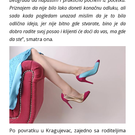
Beogradu da napustim i praktično počnem iz početka.
Priznajem da nije bilo lako doneti konačnu odluku, ali
sada kada pogledam unazad mislim da je to bila
odlična ideja, jer nije bitno gde stvarate, bino je da
dobro radite svoj posao i klijenti će doći do vas, ma gde
da ste
”, smatra ona.
Po povratku u Kragujevac, zajedno sa roditeljima