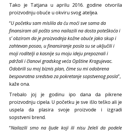
Tako je Tatjana u aprilu 2016. godine otvorila
proizvodnju obuće u okviru svog ateljea.
“
U početku sam mislila da ću moći sve sama da
finansiram ali pošto smo nailazili na dosta poteškoća i
s’ obzirom da je proizvodnja kožne obuće jako skup i
zahtevan posao, u finansiranje posla su se uključili i
moji roditelji a kasnije su moju ideju prepoznali i
pdržali i članovi gradskog veća Opštine Kragujevac.
Odobrili su moj biznis plan, čime su mi odobrena
bespovratna sredstva za pokretanje sopstvenog posla
”,
kaže ona.
Trebalo joj je godinu ipo dana da pikrene
proizvodnju cipela. U početku je sve išlo teško ali je
uspela da plasira svoje proizvode i izgradi
sopstveni brend.
“
Nailazili smo na ljude koji ili nisu želeli da podele