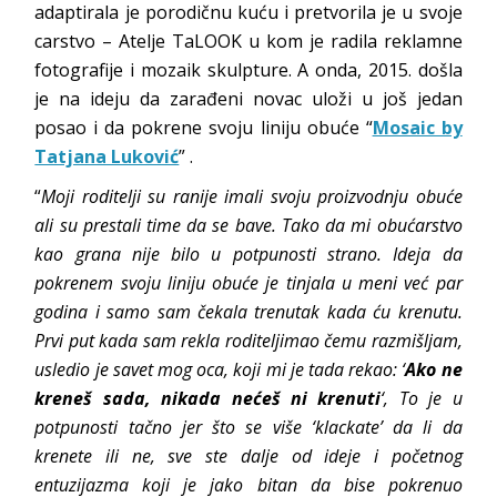
adaptirala je porodičnu kuću i pretvorila je u svoje
carstvo – Atelje TaLOOK u kom je radila reklamne
fotografije i mozaik skulpture. A onda, 2015. došla
je na ideju da zarađeni novac uloži u još jedan
posao i da pokrene svoju liniju obuće “
Mosaic by
Tatjana Luković
” .
“
Moji roditelji su ranije imali svoju proizvodnju obuće
ali su prestali time da se bave. Tako da mi obućarstvo
kao grana nije bilo u potpunosti strano. Ideja da
pokrenem svoju liniju obuće je tinjala u meni već par
godina i samo sam čekala trenutak kada ću krenutu.
Prvi put kada sam rekla roditeljimao čemu razmišljam,
usledio je savet mog oca, koji mi je tada rekao: ‘
Ako ne
kreneš sada, nikada nećeš ni krenuti
‘, To je u
potpunosti tačno jer što se više ‘klackate’ da li da
krenete ili ne, sve ste dalje od ideje i početnog
entuzijazma koji je jako bitan da bise pokrenuo