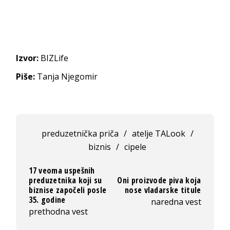
Izvor:
BIZLife
Piše:
Tanja Njegomir
preduzetnička priča
/
atelje TALook
/
biznis
/
cipele
17 veoma uspešnih
preduzetnika koji su
Oni proizvode piva koja
biznise započeli posle
nose vladarske titule
35. godine
naredna vest
prethodna vest