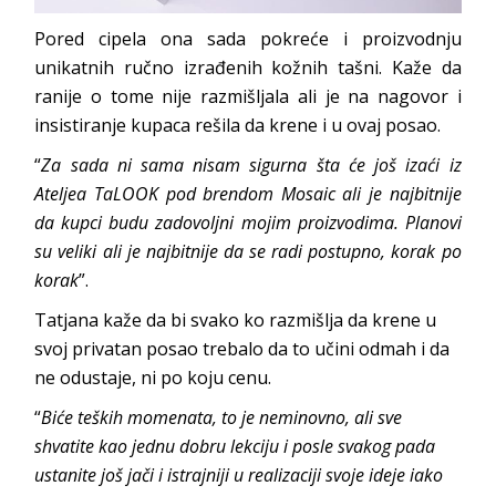
Pored cipela ona sada pokreće i proizvodnju
unikatnih ručno izrađenih kožnih tašni. Kaže da
ranije o tome nije razmišljala ali je na nagovor i
insistiranje kupaca rešila da krene i u ovaj posao.
“
Za sada ni sama nisam sigurna šta će još izaći iz
Ateljea TaLOOK pod brendom Mosaic ali je najbitnije
da kupci budu zadovoljni mojim proizvodima. Planovi
su veliki ali je najbitnije da se radi postupno, korak po
korak
”.
Tatjana kaže da bi svako ko razmišlja da krene u
svoj privatan posao trebalo da to učini odmah i da
ne odustaje, ni po koju cenu.
“
Biće teških momenata, to je neminovno, ali sve
shvatite kao jednu dobru lekciju i posle svakog pada
ustanite još jači i istrajniji u realizaciji svoje ideje iako