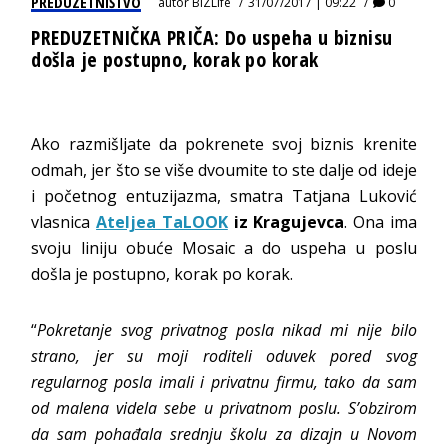
PREDUZETNIŠTVO
autor
BIZLife
31/07/2017 | 09:22
0
PREDUZETNIČKA PRIČA: Do uspeha u biznisu
došla je postupno, korak po korak
Ako razmišljate da pokrenete svoj biznis krenite
odmah, jer što se više dvoumite to ste dalje od ideje
i početnog entuzijazma, smatra Tatjana Luković
vlasnica
Ateljea TaLOOK
iz Kragujevca
. Ona ima
svoju liniju obuće Mosaic a do uspeha u poslu
došla je postupno, korak po korak.
“
Pokretanje svog privatnog posla nikad mi nije bilo
strano, jer su moji roditeli oduvek pored svog
regularnog posla imali i privatnu firmu, tako da sam
od malena videla sebe u privatnom poslu. S’obzirom
da sam pohađala srednju školu za dizajn u Novom