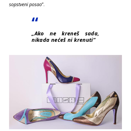
sopstveni posao
”.
„Ako ne kreneš sada,
nikada nećeš ni krenuti“