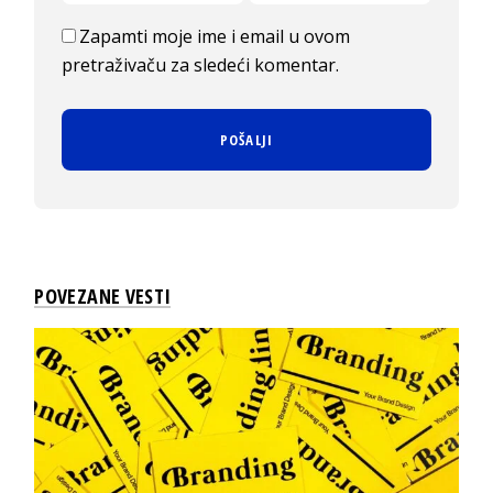
Zapamti moje ime i email u ovom
pretraživaču za sledeći komentar.
POVEZANE VESTI