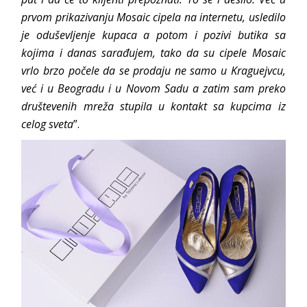
prvom prikazivanju Mosaic cipela na internetu, usledilo
je oduševljenje kupaca a potom i pozivi butika sa
kojima i danas sarađujem, tako da su cipele Mosaic
vrlo brzo počele da se prodaju ne samo u Kraguejvcu,
već i u Beogradu i u Novom Sadu a zatim sam preko
društevenih mreža stupila u kontakt sa kupcima iz
celog sveta
”.