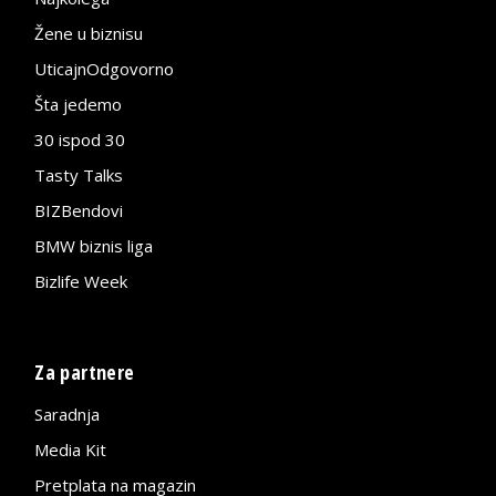
Žene u biznisu
UticajnOdgovorno
Šta jedemo
30 ispod 30
Tasty Talks
BIZBendovi
BMW biznis liga
Bizlife Week
Za partnere
Saradnja
Media Kit
Pretplata na magazin