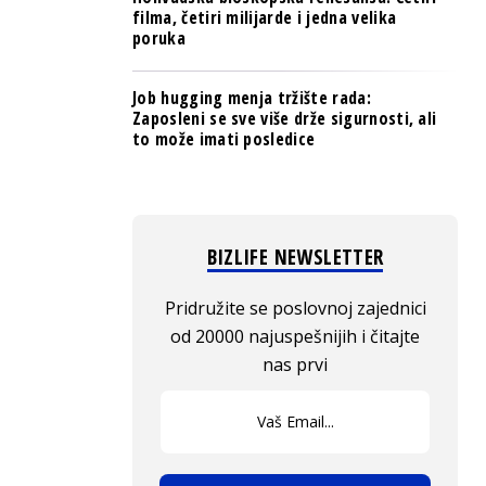
filma, četiri milijarde i jedna velika
poruka
Job hugging menja tržište rada:
Zaposleni se sve više drže sigurnosti, ali
to može imati posledice
BIZLIFE NEWSLETTER
Pridružite se poslovnoj zajednici
od 20000 najuspešnijih i čitajte
nas prvi