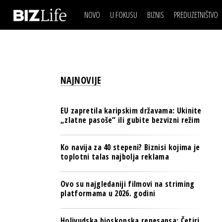
NOVO
U FOKUSU
BIZNIS
PREDUZETNIŠTVO
IZJAVA DANA
BIZNIS SCENA
VIDEO
REAL ESTATE
IZJAVA DANA
BIZNIS SCENA
BREND I KOMUNIKACI
VIDEO
REAL ESTATE
ESG & ENERGY
NAJNOVIJE
BREND I KOMUNIKACI
BANKE
ESG & ENERGY
OSIGURANJE
EU zapretila karipskim državama: Ukinite
BANKE
„zlatne pasoše“ ili gubite bezvizni režim
TECH I AI
OSIGURANJE
BIZNIS & SPORT
Ko navija za 40 stepeni? Biznisi kojima je
TECH I AI
toplotni talas najbolja reklama
PULS REGIONA
BIZNIS & SPORT
NOVO NA RAFU
Ovo su najgledaniji filmovi na striming
PULS REGIONA
platformama u 2026. godini
NOVO NA RAFU
Holivudska bioskopska renesansa: Četiri