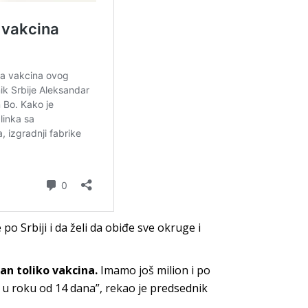
po Srbiji i da želi da obiđe sve okruge i
an toliko vakcina.
Imamo još milion i po
na u roku od 14 dana”, rekao je predsednik