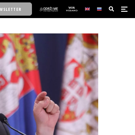
WSLETTER
E/SCHOOL
E/SCHOOL
A
A