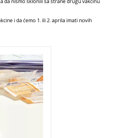
 da nismo sklonili sa strane drugu vakcinu
ne i da ćemo 1. ili 2. aprila imati novih