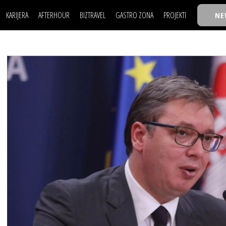
KARIJERA
AFTERHOUR
BIZTRAVEL
GASTRO ZONA
PROJEKTI
NE
POSAO
FILM I SCENA
NAJKOLEGA
LJUDI (HR)
KNJIGE
TASTY TALKS
POSAO
FILM I SCENA
NAJKOLEGA
JE
MOJ UGAO
AUTO SVET
30 ISPOD 30
LJUDI (HR)
KNJIGE
TASTY TALKS
USAVRŠAVANJE
STIL
BACK TO OFFIC
JE
MOJ UGAO
AUTO SVET
30 ISPOD 30
KNOW-HOW
WELLBEING
BIZBENDOVI
USAVRŠAVANJE
STIL
BACK TO OFFIC
BIZKOLEGIJUM
KNOW-HOW
WELLBEING
BIZBENDOVI
BMW BIZNIS LIG
BIZKOLEGIJUM
BIZLIFE WEEK
BMW BIZNIS LIG
IZJAVA GODINE
BIZLIFE WEEK
IZJAVA GODINE