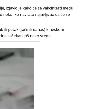
, izjavio je kako će se vakcinisati među
e u nekoliko navrata najavljivao da će se
ak ili petak (juče ili danas) kineskom
ina sačekati još neko vreme.