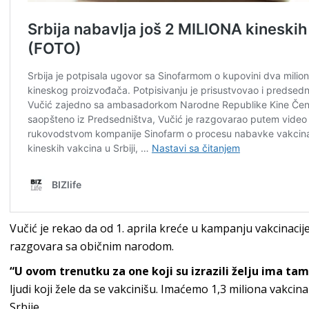
Vučić je rekao da od 1. aprila kreće u kampanju vakcinacije 
razgovara sa običnim narodom.
“U ovom trenutku za one koji su izrazili želju ima tam
ljudi koji žele da se vakcinišu. Imaćemo 1,3 miliona vakci
Srbije.