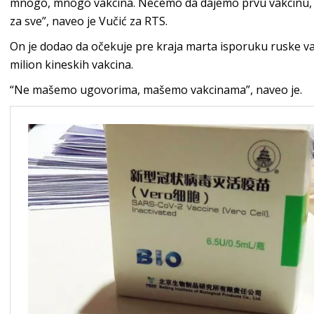
mnogo, mnogo vakcina. Nećemo da dajemo prvu vakcinu, a
za sve”, naveo je Vučić za RTS.
On je dodao da očekuje pre kraja marta isporuku ruske vakci
milion kineskih vakcina.
“Ne mašemo ugovorima, mašemo vakcinama”, naveo je.