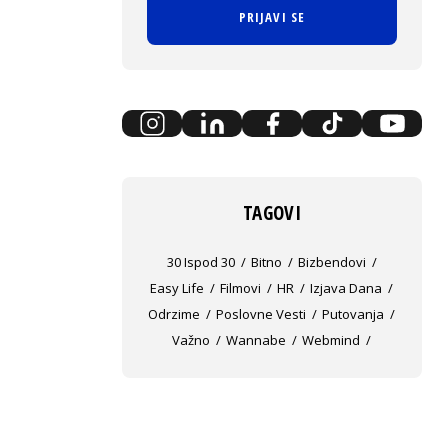
PRIJAVI SE
TAGOVI
30 Ispod 30
Bitno
Bizbendovi
Easy Life
Filmovi
HR
Izjava Dana
Odrzime
Poslovne Vesti
Putovanja
Važno
Wannabe
Webmind