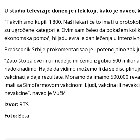
U studio televizije doneo je i lek koji, kako je naveo, 
“Takvih smo kupili 1.800. Naši lekari će to imati u protoko
su ugrožene kategorije. Ovim sam želeo da pokažem koliko
ekonomska pomoć, hiljadu evra je dan lečenja u intenzivnoj
Predsednik Srbije prokomentarisao je i potencijalno zaključ
“Zato što za dve ili tri nedelje mi ćemo izgubiti 500 mili
nadoknadimo. Hajde da vidimo možemo li da se disciplinu
vakcinacija daje rezultate. Moramo da imamo 500.000 revak
imali sa Simofarmovom vakcinom. Ljudi, vakcina ili nevakci
nevakcine”, naveo je Vučić.
Izvor:
RTS
Foto:
Beta