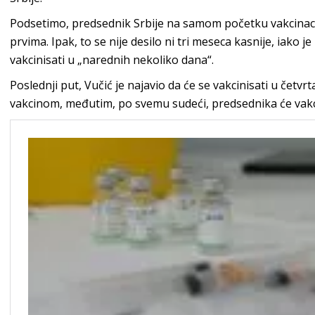
Podsetimo, predsednik Srbije na samom početku vakcinacije
prvima. Ipak, to se nije desilo ni tri meseca kasnije, iako j
vakcinisati u „narednih nekoliko dana“.
Poslednji put, Vučić je najavio da će se vakcinisati u četvrt
vakcinom, međutim, po svemu sudeći, predsednika će vakc