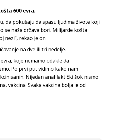
košta 600 evra.
lu, da pokušaju da spasu ljudima živote koji
 se naša država bori. Milijarde košta
 nezi”, rekao je on.
avanje na dve ili tri nedelje.
ona evra, koje nemamo odakle da
jemo. Po prvi put vidimo kako nam
cinisanih. Nijedan anafilaktički šok nismo
na, vakcina. Svaka vakcina bolja je od