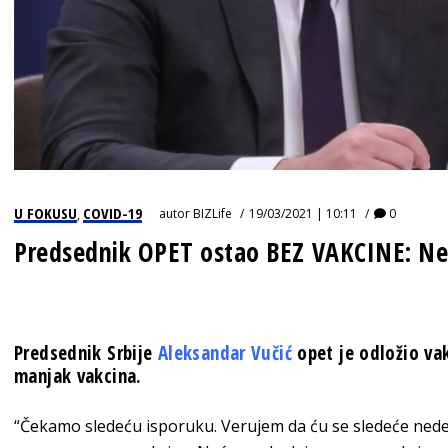
U FOKUSU
COVID-19
autor
BIZLife
19/03/2021 | 10:11
0
,
Predsednik OPET ostao BEZ VAKCINE: N
Predsednik Srbije
Aleksandar Vučić
opet je odložio vak
manjak vakcina.
“Čekamo sledeću isporuku. Verujem da ću se sledeće nedel