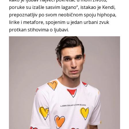
poruke su izašle sasvim lagano“, istakao je Kendi,
prepoznatljiv po svom neobičnom spoju hiphopa,
lirike i metafore, spojenim u jedan urbani zvuk
protkan stihovima o ljubavi.