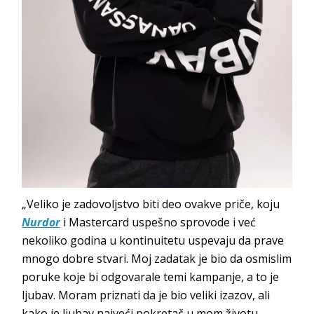
„Veliko je zadovoljstvo biti deo ovakve priče, koju
Nurdor
i Mastercard uspešno sprovode i već
nekoliko godina u kontinuitetu uspevaju da prave
mnogo dobre stvari. Moj zadatak je bio da osmislim
poruke koje bi odgovarale temi kampanje, a to je
ljubav. Moram priznati da je bio veliki izazov, ali
kako je ljubav najveći pokretač u mom životu,