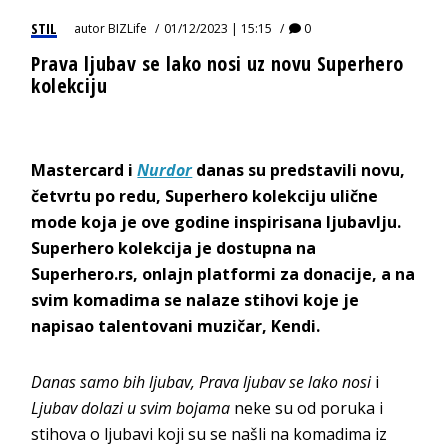
STIL
autor
BIZLife
01/12/2023 | 15:15
0
Prava ljubav se lako nosi uz novu Superhero
kolekciju
Mastercard i
Nurdor
danas su predstavili novu,
četvrtu po redu, Superhero kolekciju ulične
mode koja je ove godine inspirisana ljubavlju.
Superhero kolekcija je dostupna na
Superhero.rs, onlajn platformi za donacije, a na
svim komadima se nalaze stihovi koje je
napisao talentovani muzičar, Kendi.
Danas samo bih ljubav, Prava ljubav se lako nosi
i
Ljubav dolazi u svim bojama
neke su od poruka i
stihova o ljubavi koji su se našli na komadima iz