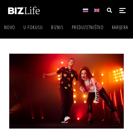
NOVO
U FOKUSU
BIZNIS
PREDUZETNIŠTVO
KARIJERA