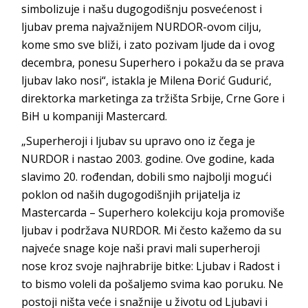
simbolizuje i našu dugogodišnju posvećenost i
ljubav prema najvažnijem NURDOR-ovom cilju,
kome smo sve bliži, i zato pozivam ljude da i ovog
decembra, ponesu Superhero i pokažu da se prava
ljubav lako nosi“, istakla je Milena Đorić Gudurić,
direktorka marketinga za tržišta Srbije, Crne Gore i
BiH u kompaniji Mastercard.
„Superheroji i ljubav su upravo ono iz čega je
NURDOR i nastao 2003. godine. Ove godine, kada
slavimo 20. rođendan, dobili smo najbolji mogući
poklon od naših dugogodišnjih prijatelja iz
Mastercarda – Superhero kolekciju koja promoviše
ljubav i podržava NURDOR. Mi često kažemo da su
najveće snage koje naši pravi mali superheroji
nose kroz svoje najhrabrije bitke: Ljubav i Radost i
to bismo voleli da pošaljemo svima kao poruku. Ne
postoji ništa veće i snažnije u životu od Ljubavi i