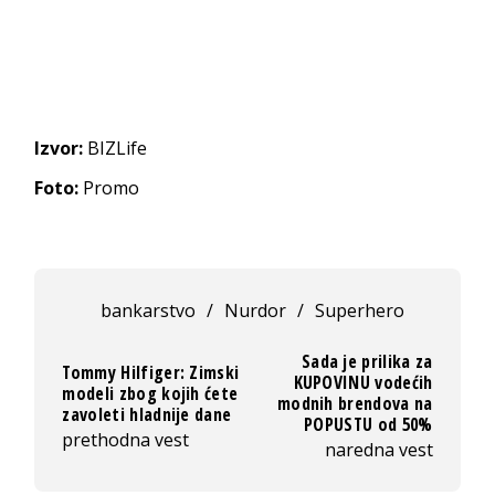
Izvor:
BIZLife
Foto:
Promo
bankarstvo
/
Nurdor
/
Superhero
Sada je prilika za
Tommy Hilfiger: Zimski
KUPOVINU vodećih
modeli zbog kojih ćete
modnih brendova na
zavoleti hladnije dane
POPUSTU od 50%
prethodna vest
naredna vest