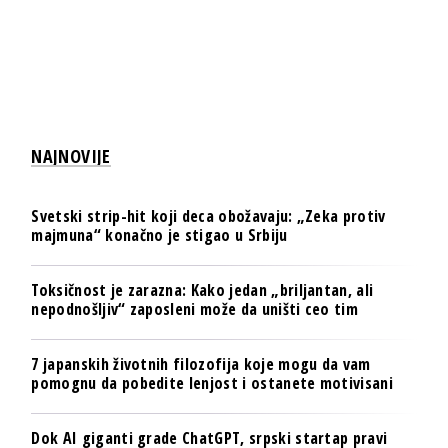
NAJNOVIJE
Svetski strip-hit koji deca obožavaju: „Zeka protiv
majmuna“ konačno je stigao u Srbiju
Toksičnost je zarazna: Kako jedan „briljantan, ali
nepodnošljiv“ zaposleni može da uništi ceo tim
7 japanskih životnih filozofija koje mogu da vam
pomognu da pobedite lenjost i ostanete motivisani
Dok AI giganti grade ChatGPT, srpski startap pravi