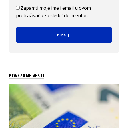
Zapamti moje ime i email u ovom
pretraživaču za sledeći komentar.
POVEZANE VESTI