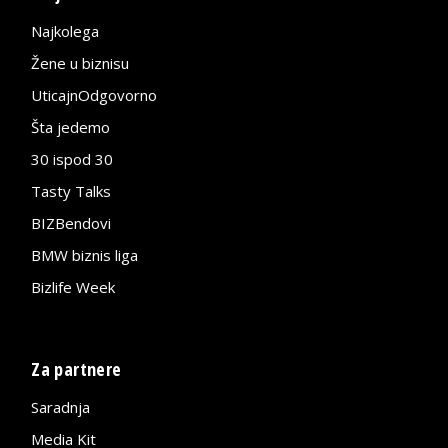
Najkolega
Žene u biznisu
UticajnOdgovorno
Šta jedemo
30 ispod 30
Tasty Talks
BIZBendovi
BMW biznis liga
Bizlife Week
Za partnere
Saradnja
Media Kit