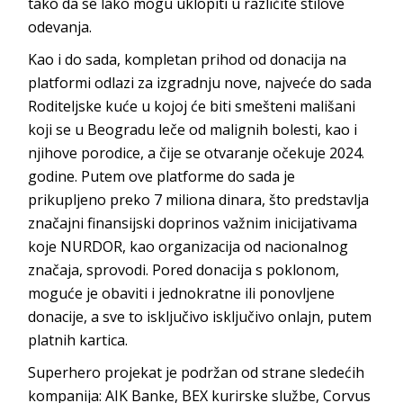
tako da se lako mogu uklopiti u različite stilove
odevanja.
Kao i do sada, kompletan prihod od donacija na
platformi odlazi za izgradnju nove, najveće do sada
Roditeljske kuće u kojoj će biti smešteni mališani
koji se u Beogradu leče od malignih bolesti, kao i
njihove porodice, a čije se otvaranje očekuje 2024.
godine. Putem ove platforme do sada je
prikupljeno preko 7 miliona dinara, što predstavlja
značajni finansijski doprinos važnim inicijativama
koje NURDOR, kao organizacija od nacionalnog
značaja, sprovodi. Pored donacija s poklonom,
moguće je obaviti i jednokratne ili ponovljene
donacije, a sve to isključivo isključivo onlajn, putem
platnih kartica.
Superhero projekat je podržan od strane sledećih
kompanija: AIK Banke, BEX kurirske službe, Corvus