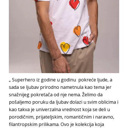
„ Superhero iz godine u godinu pokreće ljude, a
sada se ljubav prirodno nametnula kao tema jer
snažnijeg pokretača od nje nema. Želimo da
pošaljemo poruku da ljubav dolazi u svim oblicima i
kao takva je univerzalna vrednost koja se deli u
porodičnim, prijateljskim, romantičnim i naravno,
filantropskim prilikama. Ovo je kolekcija koja