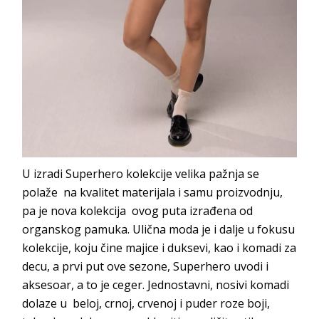
U izradi Superhero kolekcije velika pažnja se
polaže na kvalitet materijala i samu proizvodnju,
pa je nova kolekcija ovog puta izrađena od
organskog pamuka. Ulična moda je i dalje u fokusu
kolekcije, koju čine majice i duksevi, kao i komadi za
decu, a prvi put ove sezone, Superhero uvodi i
aksesoar, a to je ceger. Jednostavni, nosivi komadi
dolaze u beloj, crnoj, crvenoj i puder roze boji,