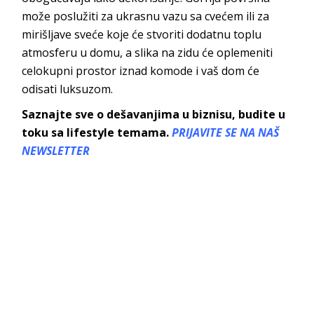
može poslužiti za ukrasnu vazu sa cvećem ili za
mirišljave sveće koje će stvoriti dodatnu toplu
atmosferu u domu, a slika na zidu će oplemeniti
celokupni prostor iznad komode i vaš dom će
odisati luksuzom.
Saznajte sve o dešavanjima u biznisu, budite u
toku sa lifestyle temama.
PRIJAVITE SE NA NAŠ
NEWSLETTER