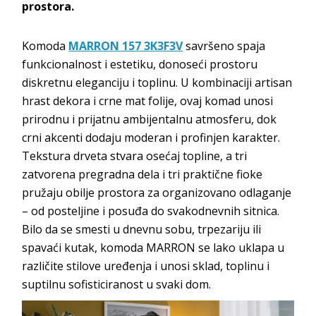
prostora.
Komoda
MARRON 157 3K3F3V
savršeno spaja
funkcionalnost i estetiku, donoseći prostoru
diskretnu eleganciju i toplinu. U kombinaciji artisan
hrast dekora i crne mat folije, ovaj komad unosi
prirodnu i prijatnu ambijentalnu atmosferu, dok
crni akcenti dodaju moderan i profinjen karakter.
Tekstura drveta stvara osećaj topline, a tri
zatvorena pregradna dela i tri praktične fioke
pružaju obilje prostora za organizovano odlaganje
– od posteljine i posuđa do svakodnevnih sitnica.
Bilo da se smesti u dnevnu sobu, trpezariju ili
spavaći kutak, komoda MARRON se lako uklapa u
različite stilove uređenja i unosi sklad, toplinu i
suptilnu sofisticiranost u svaki dom.