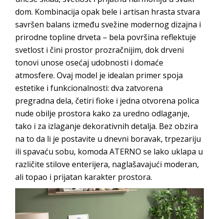
dom. Kombinacija opak bele i artisan hrasta stvara
savršen balans između svežine modernog dizajna i
prirodne topline drveta – bela površina reflektuje
svetlost i čini prostor prozračnijim, dok drveni
tonovi unose osećaj udobnosti i domaće
atmosfere. Ovaj model je idealan primer spoja
estetike i funkcionalnosti: dva zatvorena
pregradna dela, četiri fioke i jedna otvorena polica
nude obilje prostora kako za uredno odlaganje,
tako i za izlaganje dekorativnih detalja. Bez obzira
na to da li je postavite u dnevni boravak, trpezariju
ili spavaću sobu, komoda ATERNO se lako uklapa u
različite stilove enterijera, naglašavajući moderan,
ali topao i prijatan karakter prostora.