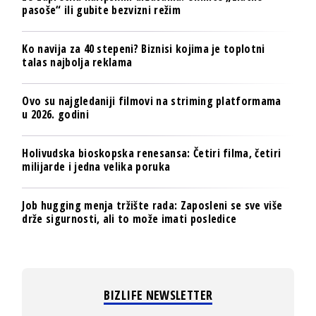
pasoše“ ili gubite bezvizni režim
Ko navija za 40 stepeni? Biznisi kojima je toplotni
talas najbolja reklama
Ovo su najgledaniji filmovi na striming platformama
u 2026. godini
Holivudska bioskopska renesansa: Četiri filma, četiri
milijarde i jedna velika poruka
Job hugging menja tržište rada: Zaposleni se sve više
drže sigurnosti, ali to može imati posledice
BIZLIFE NEWSLETTER