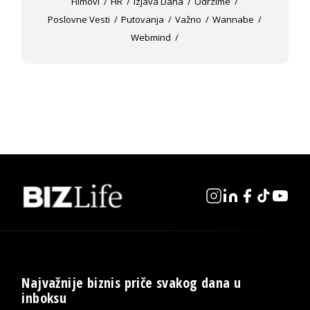
Filmovi
HR
Izjava Dana
Odrzime
Poslovne Vesti
Putovanja
Važno
Wannabe
Webmind
Najvažnije biznis priče svakog dana u
inboksu