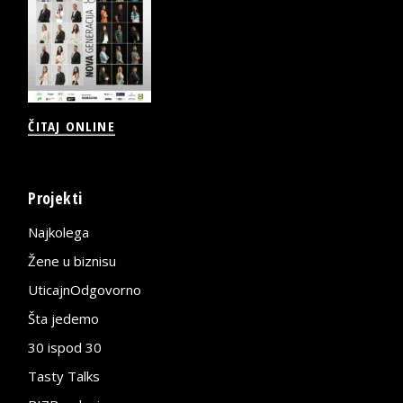
ČITAJ ONLINE
Projekti
Najkolega
Žene u biznisu
UticajnOdgovorno
Šta jedemo
30 ispod 30
Tasty Talks