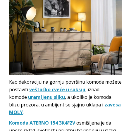
Kao dekoraciju na gornju površinu komode možete
postaviti
veštačko cveće u saksiji
, iznad
komode
uramljenu sliku
, a ukoliko je komoda
blizu prozora, u ambijent se sjajno uklapa i
zavesa
MOLY
.
Komoda ATERNO 154 3K4F2V
osmišljena je da
unese sklad, svetlost i prijatnu harmoniju u svaki