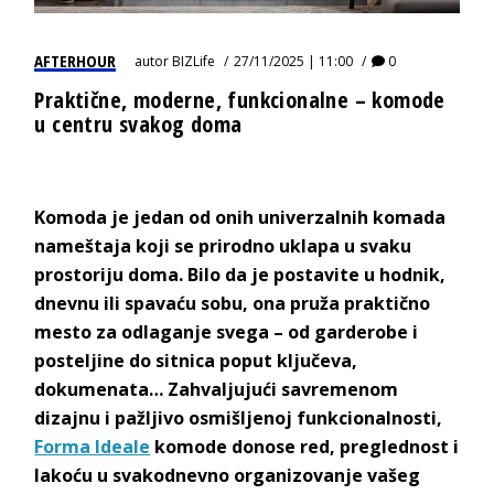
AFTERHOUR
autor
BIZLife
27/11/2025 | 11:00
0
Praktične, moderne, funkcionalne – komode
u centru svakog doma
Komoda je jedan od onih univerzalnih komada
nameštaja koji se prirodno uklapa u svaku
prostoriju doma. Bilo da je postavite u hodnik,
dnevnu ili spavaću sobu, ona pruža praktično
mesto za odlaganje svega – od garderobe i
posteljine do sitnica poput ključeva,
dokumenata… Zahvaljujući savremenom
dizajnu i pažljivo osmišljenoj funkcionalnosti,
Forma Ideale
komode donose red, preglednost i
lakoću u svakodnevno organizovanje vašeg