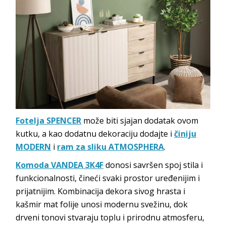
Fotelja SPENCER
može biti sjajan dodatak ovom
kutku, a kao dodatnu dekoraciju dodajte i
činiju
MODERN
i
ram za sliku ATMOSPHERA
.
Komoda VANDEA 3K4F
donosi savršen spoj stila i
funkcionalnosti, čineći svaki prostor uređenijim i
prijatnijim. Kombinacija dekora sivog hrasta i
kašmir mat folije unosi modernu svežinu, dok
drveni tonovi stvaraju toplu i prirodnu atmosferu,