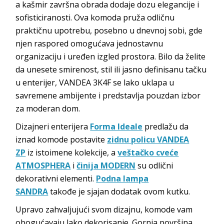
a kašmir završna obrada dodaje dozu elegancije i
sofisticiranosti. Ova komoda pruža odličnu
praktičnu upotrebu, posebno u dnevnoj sobi, gde
njen raspored omogućava jednostavnu
organizaciju i uređen izgled prostora. Bilo da želite
da unesete smirenost, stil ili jasno definisanu tačku
u enterijer, VANDEA 3K4F se lako uklapa u
savremene ambijente i predstavlja pouzdan izbor
za moderan dom.
Dizajneri enterijera
Forma Ideale
predlažu da
iznad komode postavite
zidnu policu VANDEA
ZP
iz istoimene kolekcije, a
veštačko cveće
ATMOSPHERA
i
činija MODERN
su odlični
dekorativni elementi.
Podna lampa
SANDRA
takođe je sjajan dodatak ovom kutku.
Upravo zahvaljujući svom dizajnu, komode vam
obogućavaju lako dekorisanje. Gornja površina