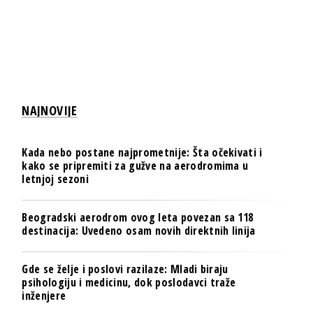
NAJNOVIJE
Kada nebo postane najprometnije: Šta očekivati i
kako se pripremiti za gužve na aerodromima u
letnjoj sezoni
Beogradski aerodrom ovog leta povezan sa 118
destinacija: Uvedeno osam novih direktnih linija
Gde se želje i poslovi razilaze: Mladi biraju
psihologiju i medicinu, dok poslodavci traže
inženjere