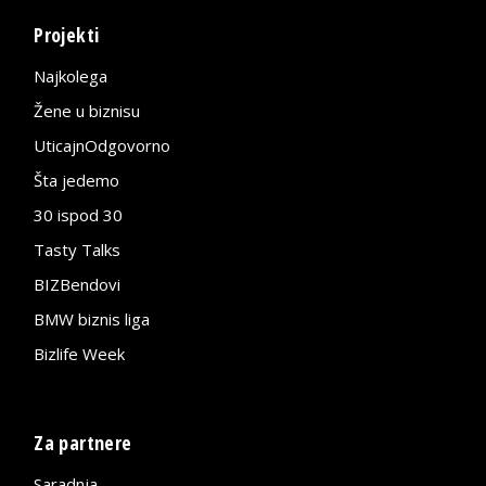
Projekti
Najkolega
Žene u biznisu
UticajnOdgovorno
Šta jedemo
30 ispod 30
Tasty Talks
BIZBendovi
BMW biznis liga
Bizlife Week
Za partnere
Saradnja