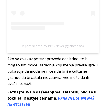
A post shared by BBC News (@bbcnews)
Ako se ovakav potez sprovede dosledno, to bi
mogao biti model saradnje koji menja pravila igre i
pokazuje da moda ne mora da briše kulturne
granice da bi ostala inovativna, već može da ih
uvaži i osnaži.
Saznajte sve o dešavanjima u biznisu, budite u
toku sa lifestyle temama.
PRIJAVITE SE NA NAŠ
NEWSLETTER