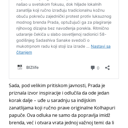
Sada, pod velikim pritiskom javnosti, Prada je
priznala izvor inspiracije i odlučila da ode jedan
korak dalje – uđe u saradnju sa indijskim
zanatlijama koji ručno prave originalne Kolhapuri
papuče. Ova odluka ne samo da popravlja imidž
brenda, već i otvara vrata jednoj važnoj temi: da li