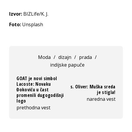
Izvor:
BIZLife/K. J.
Foto:
Unsplash
Moda
/
dizajn
/
prada
/
indijske papuče
GOAT je novi simbol
Lacoste: Novaku
s. Oliver: Muška sreda
Đokoviću u čast
je stigla!
promenili dugogodišnji
naredna vest
logo
prethodna vest