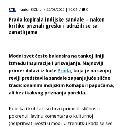
STIL
autor
BIZLife
25/08/2025 | 16:04
0
Prada kopirala indijske sandale – nakon
kritike priznali grešku i udružili se sa
zanatlijama
Modni svet često balansira na tankoj liniji
između inspiracije i prisvajanja. Najnoviji
primer dolazi iz kuće
Prada
, koja je na svojoj
reviji predstavila sandale zapanjujuće slične
tradicionalnim indijskim Kolhapuri papučama,
ali bez ikakvog priznanja porekla.
Publika i kritičari su brzo primetili sličnost i
pokrenuli lavinu komentara o kulturnoj
(ne)prihvatljivosti u modi. U trenutku kada se sve