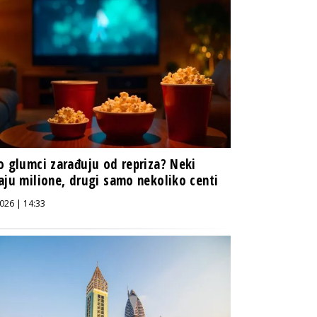
o glumci zarađuju od repriza? Neki
aju milione, drugi samo nekoliko centi
026 | 14:33