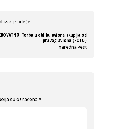
ljivanje odeće
ROVATNO: Torba u obliku aviona skuplja od
pravog aviona (FOTO)
naredna vest
olja su označena
*