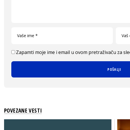
Zapamti moje ime i email u ovom pretraživaču za sl
POVEZANE VESTI