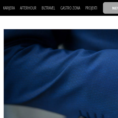
KARIJERA
AFTERHOUR
BIZTRAVEL
GASTRO ZONA
PROJEKTI
NE
POSAO
FILM I SCENA
NAJKOLEGA
LJUDI (HR)
KNJIGE
TASTY TALKS
POSAO
FILM I SCENA
NAJKOLEGA
JE
MOJ UGAO
AUTO SVET
30 ISPOD 30
LJUDI (HR)
KNJIGE
TASTY TALKS
USAVRŠAVANJE
STIL
BACK TO OFFICE/SCHOOL
JE
MOJ UGAO
AUTO SVET
30 ISPOD 30
KNOW-HOW
WELLBEING
BIZBENDOVI
USAVRŠAVANJE
STIL
BACK TO OFFICE/SCHOOL
BIZKOLEGIJUM
KNOW-HOW
WELLBEING
BIZBENDOVI
BMW BIZNIS LIGA
BIZKOLEGIJUM
BIZLIFE WEEK
BMW BIZNIS LIGA
IZJAVA GODINE
BIZLIFE WEEK
IZJAVA GODINE