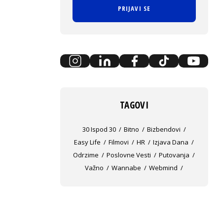
PRIJAVI SE
TAGOVI
30 Ispod 30
Bitno
Bizbendovi
Easy Life
Filmovi
HR
Izjava Dana
Odrzime
Poslovne Vesti
Putovanja
Važno
Wannabe
Webmind