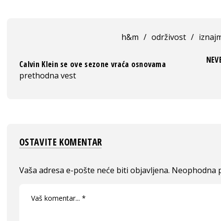
h&m
/
održivost
/
iznajm
NEVE
Calvin Klein se ove sezone vraća osnovama
prethodna vest
OSTAVITE KOMENTAR
Vaša adresa e-pošte neće biti objavljena.
Neophodna p