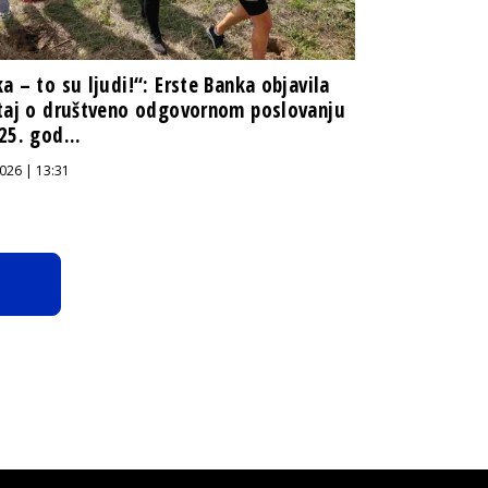
a – to su ljudi!“: Erste Banka objavila
taj o društveno odgovornom poslovanju
25. god...
026 | 13:31