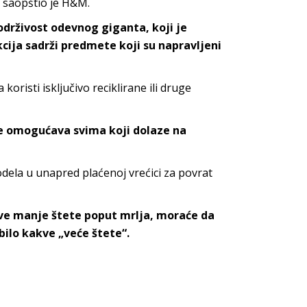
, saopštio je H&M.
 održivost odevnog giganta, koji je
kcija sadrži predmete koji su napravljeni
oristi isključivo reciklirane ili druge
e omogućava svima koji dolaze na
dela u unapred plaćenoj vrećici za povrat
ve manje štete poput mrlja, moraće da
ilo kakve „veće štete“.