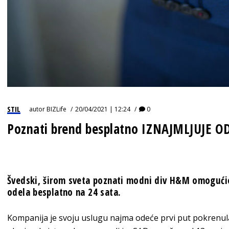
STIL
autor
BIZLife
20/04/2021 | 12:24
0
Poznati brend besplatno IZNAJMLJUJE OD
Švedski, širom sveta poznati modni div H&M omogućio
odela besplatno na 24 sata.
Kompanija je svoju uslugu najma odeće prvi put pokrenula u