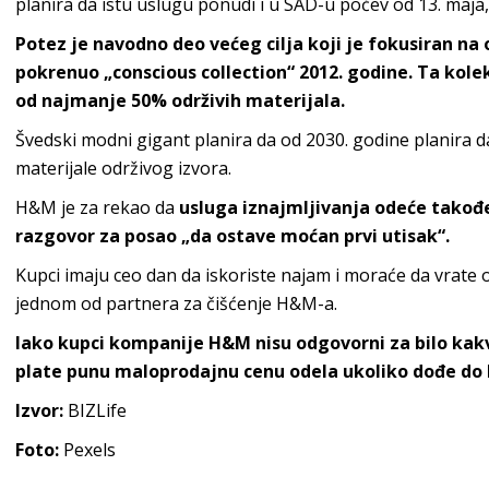
planira da istu uslugu ponudi i u SAD-u počev od 13. maja
Potez je navodno deo većeg cilja koji je fokusiran na
pokrenuo „conscious collection“ 2012. godine. Ta kole
od najmanje 50% održivih materijala.
Švedski modni gigant planira da od 2030. godine planira da k
materijale održivog izvora.
H&M je za rekao da
usluga iznajmljivanja odeće takođ
razgovor za posao „da ostave moćan prvi utisak“.
Kupci imaju ceo dan da iskoriste najam i moraće da vrate o
jednom od partnera za čišćenje H&M-a.
Iako kupci kompanije H&M nisu odgovorni za bilo kak
plate punu maloprodajnu cenu odela ukoliko dođe do b
Izvor:
BIZLife
Foto:
Pexels