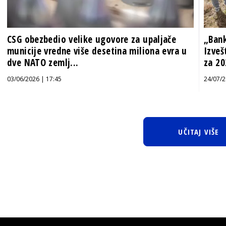
CSG obezbedio velike ugovore za upaljače
„Bank
municije vredne više desetina miliona evra u
Izveš
dve NATO zemlj...
za 20
03/06/2026 | 17:45
24/07/2
UČITAJ VIŠE