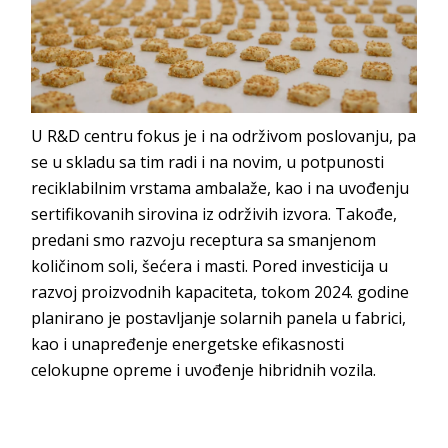
U R&D centru fokus je i na održivom poslovanju, pa
se u skladu sa tim radi i na novim, u potpunosti
reciklabilnim vrstama ambalaže, kao i na uvođenju
sertifikovanih sirovina iz održivih izvora. Takođe,
predani smo razvoju receptura sa smanjenom
količinom soli, šećera i masti. Pored investicija u
razvoj proizvodnih kapaciteta, tokom 2024. godine
planirano je postavljanje solarnih panela u fabrici,
kao i unapređenje energetske efikasnosti
celokupne opreme i uvođenje hibridnih vozila.