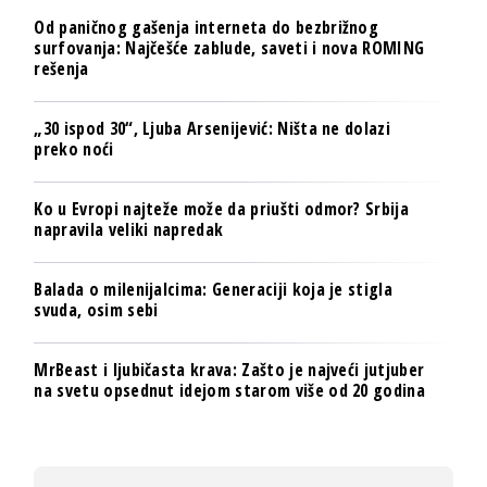
Od paničnog gašenja interneta do bezbrižnog
surfovanja: Najčešće zablude, saveti i nova ROMING
rešenja
„30 ispod 30“, Ljuba Arsenijević: Ništa ne dolazi
preko noći
Ko u Evropi najteže može da priušti odmor? Srbija
napravila veliki napredak
Balada o milenijalcima: Generaciji koja je stigla
svuda, osim sebi
MrBeast i ljubičasta krava: Zašto je najveći jutjuber
na svetu opsednut idejom starom više od 20 godina