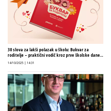
30 slova za lakši polazak u školu: Bukvar za
roditelje – praktični vodič kroz prve školske dane...
14/10/2025 | 14:31