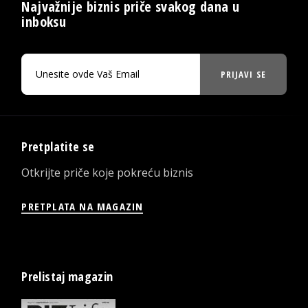
Najvažnije biznis priče svakog dana u
inboksu
PRIJAVI SE
Pretplatite se
Otkrijte priče koje pokreću biznis
PRETPLATA NA MAGAZIN
Prelistaj magazin