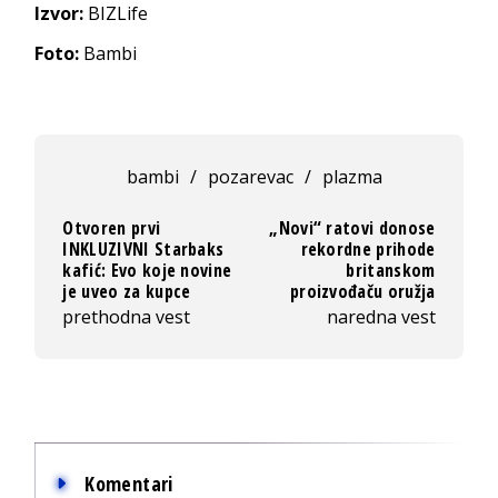
Izvor:
BIZLife
Foto:
Bambi
bambi
/
pozarevac
/
plazma
Otvoren prvi
„Novi“ ratovi donose
INKLUZIVNI Starbaks
rekordne prihode
kafić: Evo koje novine
britanskom
je uveo za kupce
proizvođaču oružja
prethodna vest
naredna vest
Komentari