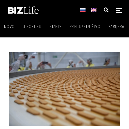
NOVO
U FOKUSU
BIZNIS
PREDUZETNIŠTVO
KARIJERA