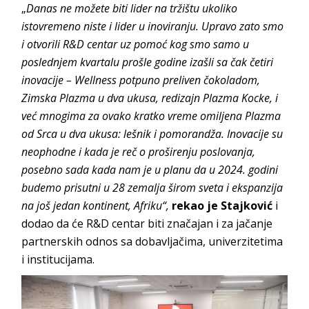
„
Danas ne možete biti lider na tržištu ukoliko
istovremeno niste i lider u inoviranju. Upravo zato smo
i otvorili R&D centar uz pomoć kog smo samo u
poslednjem kvartalu prošle godine izašli sa čak četiri
inovacije – Wellness potpuno preliven čokoladom,
Zimska Plazma u dva ukusa, redizajn Plazma Kocke, i
već mnogima za ovako kratko vreme omiljena Plazma
od Srca u dva ukusa: lešnik i pomorandža. Inovacije su
neophodne i kada je reč o proširenju poslovanja,
posebno sada kada nam je u planu da u 2024. godini
budemo prisutni u 28 zemalja širom sveta i ekspanzija
na još jedan kontinent, Afriku“,
rekao je Stajković
i
dodao da će R&D centar biti značajan i za jačanje
partnerskih odnos sa dobavljačima, univerzitetima
i institucijama.