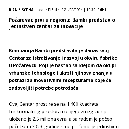
BIZNIS SCENA
autor
BIZLife
21/02/2024 | 19:30
1
Požarevac prvi u regionu: Bambi predstavio
jedinstven centar za inovacije
Kompanija Bambi predstavila je danas svoj
Centar za istraživanje i razvoj u okviru fabrike
u Požarevcu, koji je nastao sa idejom da okupi
vrhunske tehnologe i ukrsti njihova znanja u
potrazi za inovativnim recepturama koje će
zadovoljiti potrebe potrošača.
Ovaj Centar prostire se na 1,400 kvadrata
funkcionalnog prostora i u njegovu izgradnju
uloženo je 2,5 miliona evra, a sa radom je počeo
početkom 2023. godine. Ono po čemu je jedinstven