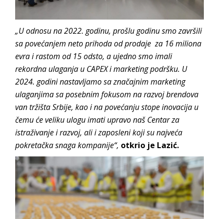
„U odnosu na 2022. godinu, prošlu godinu smo završili
sa povećanjem neto prihoda od prodaje za 16 miliona
evra i rastom od 15 odsto, a ujedno smo imali
rekordna ulaganja u CAPEX i marketing podršku. U
2024. godini nastavljamo sa značajnim marketing
ulaganjima sa posebnim fokusom na razvoj brendova
van tržišta Srbije, kao i na povećanju stope inovacija u
čemu će veliku ulogu imati upravo naš Centar za
istraživanje i razvoj, ali i zaposleni koji su najveća
pokretačka snaga kompanije“,
otkrio je Lazić.