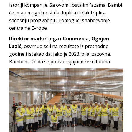
istoriji kompanije. Sa ovom i ostalim fazama, Bambi
će imati mogućnost da duplira ili čak triplira
sadašnju proizvodnju, i omogući snabdevanje
centralne Evrope.
Direktor marketinga i Commex-a, Ognjen
Lazić,
osvrnuo se i na rezultate iz prethodne
godine i istakao da, iako je 2023. bila izazovna,
Bambi može da se pohvali sjajnim rezultatima.