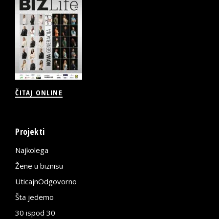
ČITAJ ONLINE
Projekti
Najkolega
Žene u biznisu
UticajnOdgovorno
Šta jedemo
30 ispod 30