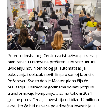
Pored jedinstvenog Centra za istraživanje i razvoj,
planirani su i radovi na proširenju infrastrukture,
uvođenju novih tehnologija, automatizacija
pakovanja i dolazak novih linija u samoj fabrici u
Požarevcu. Sve to deo je Master plana čija će
realizacija u narednim godinama doneti potpunu
transformaciju kompanije, a samo tokom 2024.
godine predviđena je investicija od blizu 12 miliona
evra, što će biti najveća pojedinačna investicija u