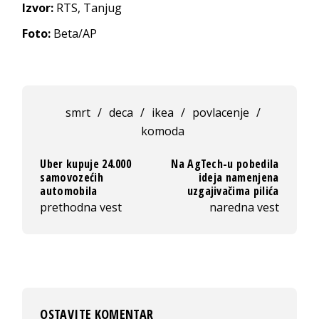
Izvor:
RTS, Tanjug
Foto:
Beta/AP
smrt
/
deca
/
ikea
/
povlacenje
/
komoda
Uber kupuje 24.000
Na AgTech-u pobedila
samovozećih
ideja namenjena
automobila
uzgajivačima pilića
prethodna vest
naredna vest
OSTAVITE KOMENTAR