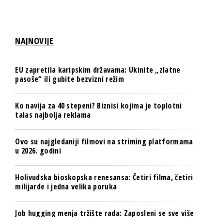
NAJNOVIJE
EU zapretila karipskim državama: Ukinite „zlatne
pasoše“ ili gubite bezvizni režim
Ko navija za 40 stepeni? Biznisi kojima je toplotni
talas najbolja reklama
Ovo su najgledaniji filmovi na striming platformama
u 2026. godini
Holivudska bioskopska renesansa: Četiri filma, četiri
milijarde i jedna velika poruka
Job hugging menja tržište rada: Zaposleni se sve više