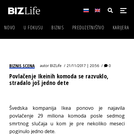
NOVO
U FOKUSU
BIZNIS
PREDUZETNIŠTVO
KARIJERA
BIZNIS SCENA
autor
BIZLife
21/11/2017 | 20:56
0
Povlačenje Ikeinih komoda se razvuklo,
stradalo još jedno dete
Švedska kompanija Ikea ponovo je najavila
povlačenje 29 miliona komoda posle sedmog
smrtnog slučaja u kom je pre nekoliko meseci
poginulo jedno dete.