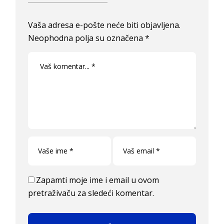
Vaša adresa e-pošte neće biti objavljena.
Neophodna polja su označena
*
Zapamti moje ime i email u ovom
pretraživaču za sledeći komentar.