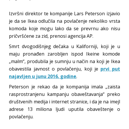
Izvršni direktor te kompanije Lars Peterson izjavio
je da se Ikea odlučila na povlačenje nekoliko vrsta
komoda koje mogu lako da se prevrnu ako nisu
pričvršćene za zid, prenosi agencija AP.
Smrt dvogodišnjeg dečaka u Kaliforniji, koji je u
maju pronađen zarobljen ispod Ikeine komode
„malm“, produbila je sumnju u način na koji je Ikea
obavestila javnost o povlačenju, koji je
prvi put
najavljen u junu 2016. godine
.
Peterson je rekao da je kompanija imala „zaista
rasprostranjenu kampanju obaveštavanja“ preko
društvenih medija i internet stranice, i da je na imejl
adrese 13 miliona ljudi uputila obaveštenje o
povlačenju.