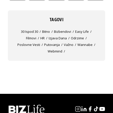
TAGOVI
30 Ispod 30
Bitno
Bizbendovi
Easy Life
Filmovi
HR
Izjava Dana
Odrzime
Poslovne Vesti
Putovanja
Važno
Wannabe
Webmind