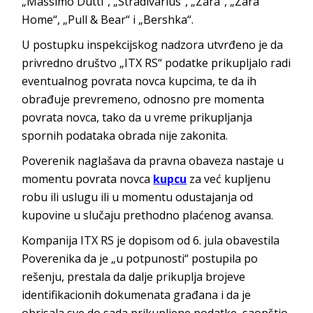
„Massimo Dutti“, „Stradivarius“, „Zara“, „Zara
Home“, „Pull & Bear“ i „Bershka“.
U postupku inspekcijskog nadzora utvrđeno je da
privredno društvo „ITX RS“ podatke prikupljalo radi
eventualnog povrata novca kupcima, te da ih
obrađuje prevremeno, odnosno pre momenta
povrata novca, tako da u vreme prikupljanja
spornih podataka obrada nije zakonita.
Poverenik naglašava da pravna obaveza nastaje u
momentu povrata novca
kupcu
za već kupljenu
robu ili uslugu ili u momentu odustajanja od
kupovine u slučaju prethodno plaćenog avansa.
Kompanija ITX RS je dopisom od 6. jula obavestila
Poverenika da je „u potpunosti“ postupila po
rešenju, prestala da dalje prikuplja brojeve
identifikacionih dokumenata građana i da je
obrisala sve do sada prikupljene podatke, saopštio