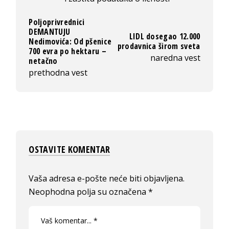
Poljoprivrednici
DEMANTUJU
LIDL dosegao 12.000
Nedimovića: Od pšenice
prodavnica širom sveta
700 evra po hektaru –
naredna vest
netačno
prethodna vest
OSTAVITE KOMENTAR
Vaša adresa e-pošte neće biti objavljena.
Neophodna polja su označena
*