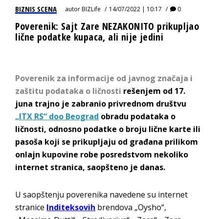
BIZNIS SCENA
autor
BIZLife
14/07/2022 | 10:17
0
Poverenik: Sajt Zare NEZAKONITO prikupljao
lične podatke kupaca, ali nije jedini
Poverenik za informacije od javnog značaja i
zaštitu podataka o ličnosti
rešenjem od 17.
juna trajno je zabranio privrednom društvu
„ITX RS“ doo Beograd
obradu podataka o
ličnosti, odnosno podatke o broju lične karte ili
pasoša koji se prikupljaju od građana prilikom
onlajn kupovine robe posredstvom nekoliko
internet stranica, saopšteno je danas.
U saopštenju poverenika navedene su internet
stranice
Inditeksovih
brendova „Oysho“,