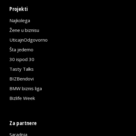
Projekti
Najkolega
Žene u biznisu
UticajnOdgovorno
Šta jedemo
30 ispod 30
Tasty Talks
BIZBendovi
BMW biznis liga
Bizlife Week
Za partnere
Saradnja