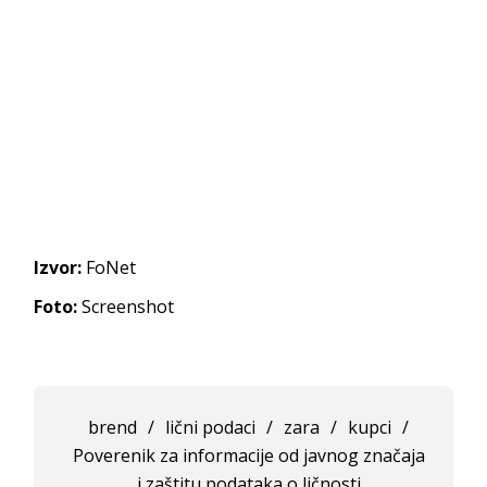
Izvor:
FoNet
Foto:
Screenshot
brend
/
lični podaci
/
zara
/
kupci
/
Poverenik za informacije od javnog značaja
i zaštitu podataka o ličnosti