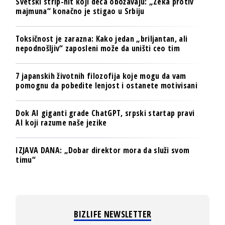
Svetski strip-hit koji deca obožavaju: „Zeka protiv
majmuna“ konačno je stigao u Srbiju
Toksičnost je zarazna: Kako jedan „briljantan, ali
nepodnošljiv“ zaposleni može da uništi ceo tim
7 japanskih životnih filozofija koje mogu da vam
pomognu da pobedite lenjost i ostanete motivisani
Dok AI giganti grade ChatGPT, srpski startap pravi
AI koji razume naše jezike
IZJAVA DANA: „Dobar direktor mora da služi svom
timu“
BIZLIFE NEWSLETTER