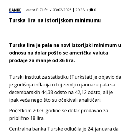
BANKE
autor
BIZLife
03/02/2025 | 20:38
0
Turska lira na istorijskom minimumu
Turska lira je pala na novi istorijski minimum u
odnosu na dolar pošto se američka valuta
prodaje za manje od 36 lira.
Turski institut za statistiku (Turkstat) je objavio da
je godišnja inflacija u toj zemlji u januaru pala sa
decembarskih 44,38 odsto na 42,12 odsto, ali je
ipak veća nego što su očekivali analitičari.
Početkom 2023. godine se dolar prodavao za
približno 18 lira.
Centralna banka Turske odlučila je 24. januara da