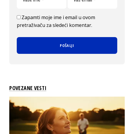
Zapamti moje ime i email u ovom
pretraživaču za sledeći komentar.
POVEZANE VESTI