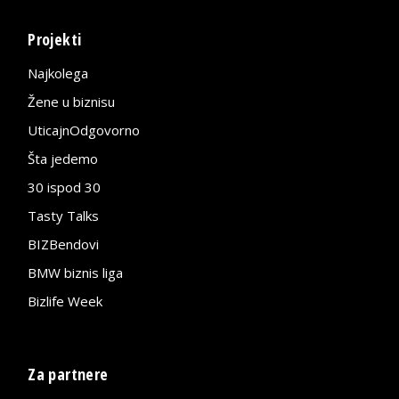
Projekti
Najkolega
Žene u biznisu
UticajnOdgovorno
Šta jedemo
30 ispod 30
Tasty Talks
BIZBendovi
BMW biznis liga
Bizlife Week
Za partnere