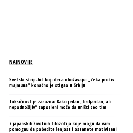
NAJNOVIJE
Svetski strip-hit koji deca obožavaju: „Zeka protiv
majmuna“ konačno je stigao u Srbiju
Toksičnost je zarazna: Kako jedan „briljantan, ali
nepodnošljiv“ zaposleni može da uništi ceo tim
7 japanskih životnih filozofija koje mogu da vam
pomognu da pobedite lenjost i ostanete motivisani