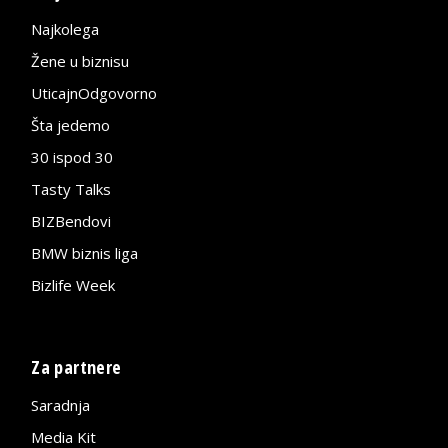
Najkolega
Žene u biznisu
UticajnOdgovorno
Šta jedemo
30 ispod 30
Tasty Talks
BIZBendovi
BMW biznis liga
Bizlife Week
Za partnere
Saradnja
Media Kit