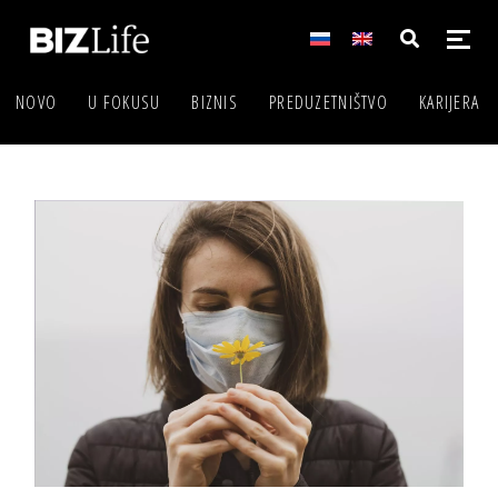
NOVO
U FOKUSU
BIZNIS
PREDUZETNIŠTVO
KARIJERA