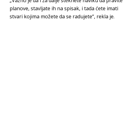
„Važno je da i za dalje steknete naviku da pravite
planove, stavljate ih na spisak, i tada ćete imati
stvari kojima možete da se radujete“, rekla je.