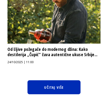
Od šljive požegače do modernog džina: Kako
destilerija „Čupić” čuva autentične ukuse Srbije...
24/10/2025 | 11:00
UČITAJ VIŠE