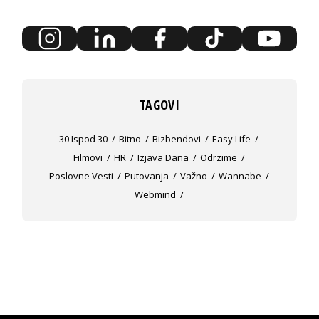
TAGOVI
30 Ispod 30
Bitno
Bizbendovi
Easy Life
Filmovi
HR
Izjava Dana
Odrzime
Poslovne Vesti
Putovanja
Važno
Wannabe
Webmind