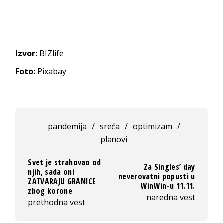
Izvor:
BIZlife
Foto:
Pixabay
pandemija
/
sreća
/
optimizam
/
planovi
Svet je strahovao od
Za Singles’ day
njih, sada oni
neverovatni popusti u
ZATVARAJU GRANICE
WinWin-u 11.11.
zbog korone
naredna vest
prethodna vest