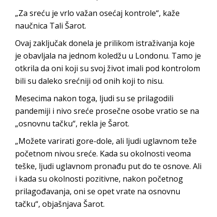
„Za sreću je vrlo važan osećaj kontrole“, kaže
naučnica Tali Šarot.
Ovaj zaključak donela je prilikom istraživanja koje
je obavljala na jednom koledžu u Londonu. Tamo je
otkrila da oni koji su svoj život imali pod kontrolom
bili su daleko srećniji od onih koji to nisu.
Mesecima nakon toga, ljudi su se prilagodili
pandemiji i nivo sreće prosečne osobe vratio se na
„osnovnu tačku“, rekla je Šarot.
„Možete varirati gore-dole, ali ljudi uglavnom teže
početnom nivou sreće. Kada su okolnosti veoma
teške, ljudi uglavnom pronađu put do te osnove. Ali
i kada su okolnosti pozitivne, nakon početnog
prilagođavanja, oni se opet vrate na osnovnu
tačku“, objašnjava Šarot.