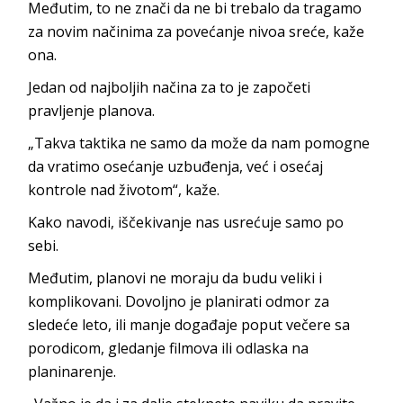
Međutim, to ne znači da ne bi trebalo da tragamo
za novim načinima za povećanje nivoa sreće, kaže
ona.
Jedan od najboljih načina za to je započeti
pravljenje planova.
„Takva taktika ne samo da može da nam pomogne
da vratimo osećanje uzbuđenja, već i osećaj
kontrole nad životom“, kaže.
Kako navodi, iščekivanje nas usrećuje samo po
sebi.
Međutim, planovi ne moraju da budu veliki i
komplikovani. Dovoljno je planirati odmor za
sledeće leto, ili manje događaje poput večere sa
porodicom, gledanje filmova ili odlaska na
planinarenje.