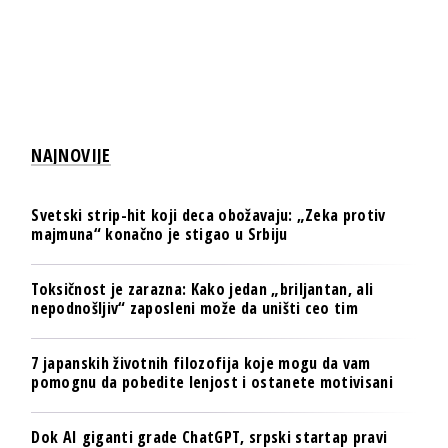
NAJNOVIJE
Svetski strip-hit koji deca obožavaju: „Zeka protiv
majmuna“ konačno je stigao u Srbiju
Toksičnost je zarazna: Kako jedan „briljantan, ali
nepodnošljiv“ zaposleni može da uništi ceo tim
7 japanskih životnih filozofija koje mogu da vam
pomognu da pobedite lenjost i ostanete motivisani
Dok AI giganti grade ChatGPT, srpski startap pravi