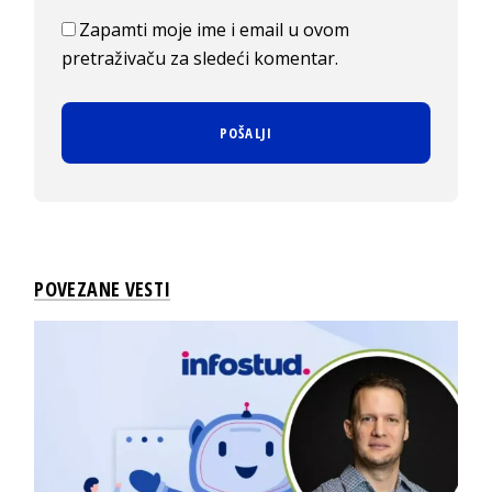
Zapamti moje ime i email u ovom
pretraživaču za sledeći komentar.
POVEZANE VESTI