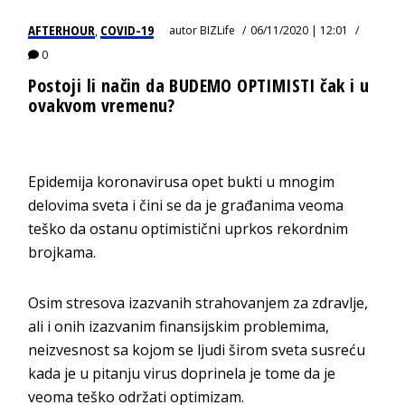
AFTERHOUR
COVID-19
autor
BIZLife
06/11/2020 | 12:01
,
0
Postoji li način da BUDEMO OPTIMISTI čak i u
ovakvom vremenu?
Epidemija koronavirusa opet bukti u mnogim
delovima sveta i čini se da je građanima veoma
teško da ostanu optimistični uprkos rekordnim
brojkama.
Osim stresova izazvanih strahovanjem za zdravlje,
ali i onih izazvanim finansijskim problemima,
neizvesnost sa kojom se ljudi širom sveta susreću
kada je u pitanju virus doprinela je tome da je
veoma teško održati optimizam.