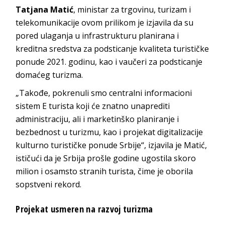
Tatjana Matić
, ministar za trgovinu, turizam i
telekomunikacije ovom prilikom je izjavila da su
pored ulaganja u infrastrukturu planirana i
kreditna sredstva za podsticanje kvaliteta turističke
ponude 2021. godinu, kao i vaučeri za podsticanje
domaćeg turizma.
„Takođe, pokrenuli smo centralni informacioni
sistem E turista koji će znatno unaprediti
administraciju, ali i marketinško planiranje i
bezbednost u turizmu, kao i projekat digitalizacije
kulturno turističke ponude Srbije“, izjavila je Matić,
ističući da je Srbija prošle godine ugostila skoro
milion i osamsto stranih turista, čime je oborila
sopstveni rekord.
Projekat usmeren na razvoj turizma