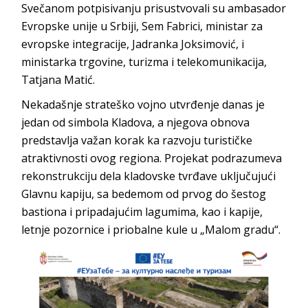
Svečanom potpisivanju prisustvovali su ambasador
Evropske unije u Srbiji, Sem Fabrici, ministar za
evropske integracije, Jadranka Joksimović, i
ministarka trgovine, turizma i telekomunikacija,
Tatjana Matić.
Nekadašnje strateško vojno utvrđenje danas je
jedan od simbola Kladova, a njegova obnova
predstavlja važan korak ka razvoju turističke
atraktivnosti ovog regiona. Projekat podrazumeva
rekonstrukciju dela kladovske tvrđave uključujući
Glavnu kapiju, sa bedemom od prvog do šestog
bastiona i pripadajućim lagumima, kao i kapije,
letnje pozornice i priobalne kule u „Malom gradu“.