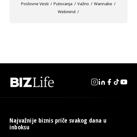
Poslovne Vesti
Putovanja
Važno
Wannabe
Webmind
Najvažnije biznis priče svakog dana u
inboksu