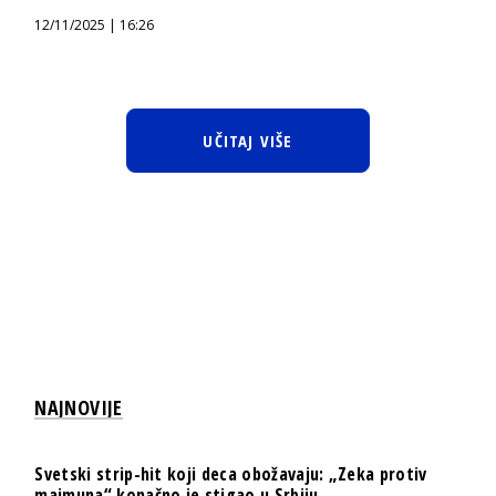
12/11/2025 | 16:26
UČITAJ VIŠE
NAJNOVIJE
Svetski strip-hit koji deca obožavaju: „Zeka protiv
majmuna“ konačno je stigao u Srbiju