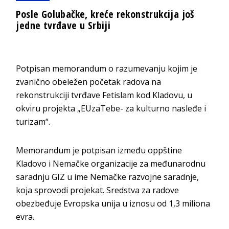
Posle Golubačke, kreće rekonstrukcija još
jedne tvrđave u Srbiji
Potpisan memorandum o razumevanju kojim je
zvanično obeležen početak radova na
rekonstrukciji tvrđave Fetislam kod Kladovu, u
okviru projekta „EUzaTebe- za kulturno nasleđe i
turizam“.
Memorandum je potpisan između oppštine
Kladovo i Nemačke organizacije za međunarodnu
saradnju GIZ u ime Nemačke razvojne saradnje,
koja sprovodi projekat. Sredstva za radove
obezbeđuje Evropska unija u iznosu od 1,3 miliona
evra.