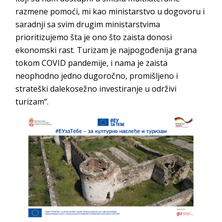
razmene pomoći, mi kao ministarstvo u dogovoru i
saradnji sa svim drugim ministarstvima
prioritizujemo šta je ono što zaista donosi
ekonomski rast. Turizam je najpogođenija grana
tokom COVID pandemije, i nama je zaista
neophodno jedno dugoročno, promišljeno i
strateški dalekosežno investiranje u održivi
turizam“.