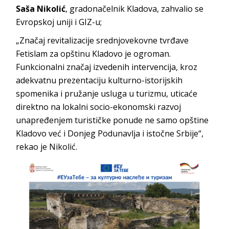
Saša Nikolić
, gradonačelnik Kladova, zahvalio se
Evropskoj uniji i GIZ-u;
„Značaj revitalizacije srednjovekovne tvrđave
Fetislam za opštinu Kladovo je ogroman.
Funkcionalni značaj izvedenih intervencija, kroz
adekvatnu prezentaciju kulturno-istorijskih
spomenika i pružanje usluga u turizmu, uticaće
direktno na lokalni socio-ekonomski razvoj
unapređenjem turističke ponude ne samo opštine
Kladovo već i Donjeg Podunavlja i istočne Srbije“,
rekao je Nikolić.