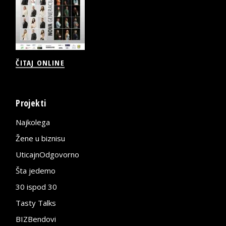
ČITAJ ONLINE
Projekti
Najkolega
Žene u biznisu
UticajnOdgovorno
Šta jedemo
30 ispod 30
Tasty Talks
BIZBendovi