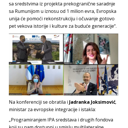
sa sredstvima iz projekta prekogranične saradnje
sa Rumunijom u iznosu od 1 milion evra, Evropska
unija će pomoći rekonstrukciju i očuvanje gotovo
pet vekova istorije i kulture za buduće generacije“.
Na konferenciji se obratila i
Jadranka Joksimović
,
ministar za evropske integracije i istakla:
„Programiranjem IPA sredstava i drugih fondova
koji su nam dostupni u smislu multilateralne