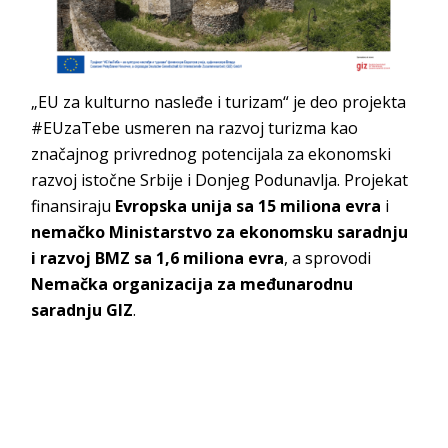
„EU za kulturno nasleđe i turizam“ je deo projekta
#EUzaTebe usmeren na razvoj turizma kao
značajnog privrednog potencijala za ekonomski
razvoj istočne Srbije i Donjeg Podunavlja. Projekat
finansiraju
Evropska unija sa
15 miliona evra
i
nemačko Ministarstvo za ekonomsku saradnju
i razvoj BMZ sa 1,6 miliona evra
, a sprovodi
Nemačka organizacija za međunarodnu
saradnju GIZ
.