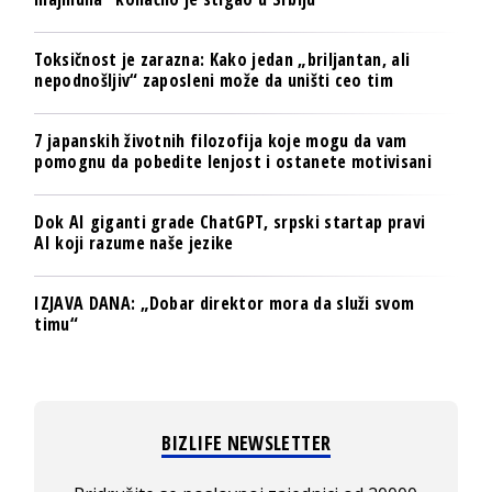
Toksičnost je zarazna: Kako jedan „briljantan, ali
nepodnošljiv“ zaposleni može da uništi ceo tim
7 japanskih životnih filozofija koje mogu da vam
pomognu da pobedite lenjost i ostanete motivisani
Dok AI giganti grade ChatGPT, srpski startap pravi
AI koji razume naše jezike
IZJAVA DANA: „Dobar direktor mora da služi svom
timu“
BIZLIFE NEWSLETTER