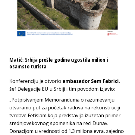
Matić: Srbija prošle godine ugostila milion i
osamsto turista
Konferenciju je otvorio
ambasador Sem Fabrici
,
šef Delegacije EU u Srbiji i tim povodom izjavio:
„Potpisivanjem Memoranduma o razumevanju
otvaramo put za početak radova na rekonstruciji
tvrđave Fetislam koja predstavlja izuzetan primer
srednjovekovnog spomenika na reci Dunav.
Donacijom u vrednosti od 1.3 miliona evra, zajedno