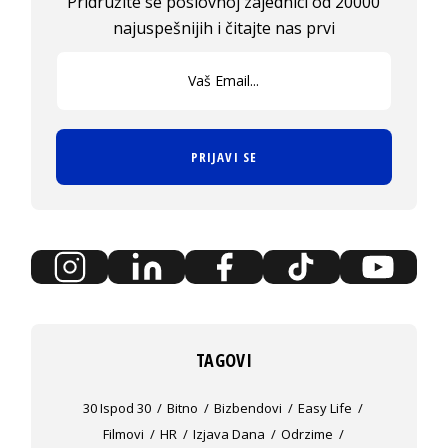
Pridružite se poslovnoj zajednici od 20000
najuspešnijih i čitajte nas prvi
PRIJAVI SE
TAGOVI
30 Ispod 30
Bitno
Bizbendovi
Easy Life
Filmovi
HR
Izjava Dana
Odrzime