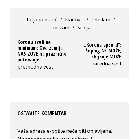
tatjana matić
/
kladovo
/
fetislam
/
turizam
/
Srbija
Koronu sveli na
„Korona apsurd“:
minimum: Ova zemlja
Šoping NE MOŽE,
NAS ZOVE na praznično
skijanje MOŽE
putovanje
naredna vest
prethodna vest
OSTAVITE KOMENTAR
Vaša adresa e-pošte neće biti objavljena.
Neophodna polja su označena
*