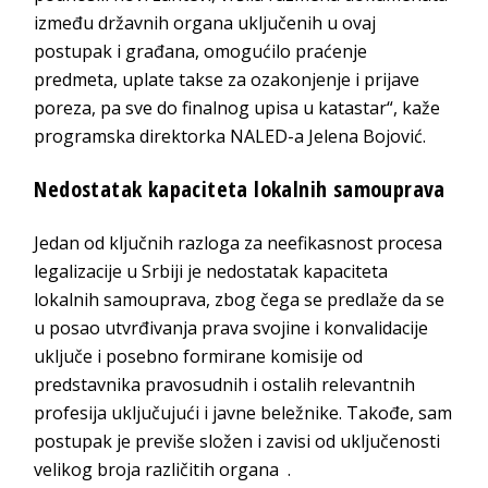
između državnih organa uključenih u ovaj
postupak i građana, omogućilo praćenje
predmeta, uplate takse za ozakonjenje i prijave
poreza, pa sve do finalnog upisa u katastar“, kaže
programska direktorka NALED-a Jelena Bojović.
Nedostatak kapaciteta lokalnih samouprava
Jedan od ključnih razloga za neefikasnost procesa
legalizacije u Srbiji je nedostatak kapaciteta
lokalnih samouprava, zbog čega se predlaže da se
u posao utvrđivanja prava svojine i konvalidacije
uključe i posebno formirane komisije od
predstavnika pravosudnih i ostalih relevantnih
profesija uključujući i javne beležnike. Takođe, sam
postupak je previše složen i zavisi od uključenosti
velikog broja različitih organa .