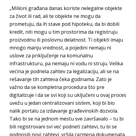
„Milioni građana danas koriste nelegalne objekte
za život ili rad, ali te objekte ne mogu da
prometuju, da ih stave pod hipoteku, da bi dobili
kredit, niti mogu u tim prostorima da registruju
proizvodnu ili poslovnu delatnost. Ti objekti imaju
mnogo manju vrednost, a pojedini nemaju ni
uslove za priključenje na komunalnu
infrastrukturu, pa nemaju ni vodu ni struju. Velika
većina je podnela zahtev za legalizaciju, ali se na
rešavanje tih zahteva čeka godinama. Zato je
važno da se kompletna procedura što pre
digitalizuje i da se svi koji su uključeni u ovaj proces
uvežu u jedan centralizovani sistem, koji bi bio
nalik portalu za izdavanje građevinskih dozvola.
Tako bi se na jednom mestu sve završavalo – tu bi
bili registrovani svi već podneti zahtevi, tu bi se
podnosili novi zahtevi, vršila razmena dokumenata