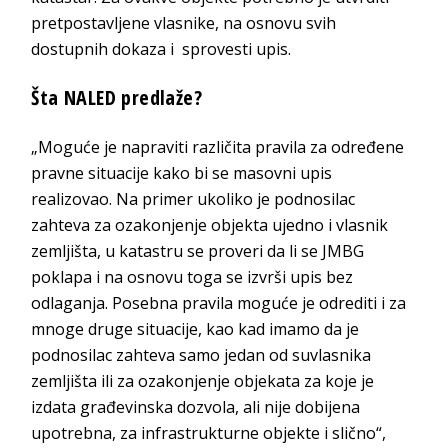
pretpostavljene vlasnike, na osnovu svih
dostupnih dokaza i sprovesti upis.
Šta NALED predlaže?
„Moguće je napraviti različita pravila za određene
pravne situacije kako bi se masovni upis
realizovao. Na primer ukoliko je podnosilac
zahteva za ozakonjenje objekta ujedno i vlasnik
zemljišta, u katastru se proveri da li se JMBG
poklapa i na osnovu toga se izvrši upis bez
odlaganja. Posebna pravila moguće je odrediti i za
mnoge druge situacije, kao kad imamo da je
podnosilac zahteva samo jedan od suvlasnika
zemljišta ili za ozakonjenje objekata za koje je
izdata građevinska dozvola, ali nije dobijena
upotrebna, za infrastrukturne objekte i slično“,