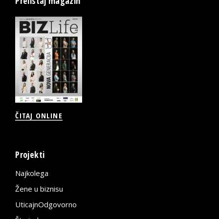
Prelistaj magazin
ČITAJ ONLINE
Projekti
Najkolega
Žene u biznisu
UticajnOdgovorno