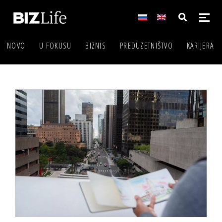
NOVO
U FOKUSU
BIZNIS
PREDUZETNIŠTVO
KARIJERA