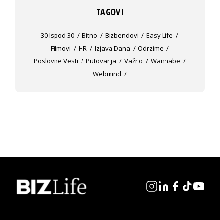
TAGOVI
30 Ispod 30
Bitno
Bizbendovi
Easy Life
Filmovi
HR
Izjava Dana
Odrzime
Poslovne Vesti
Putovanja
Važno
Wannabe
Webmind