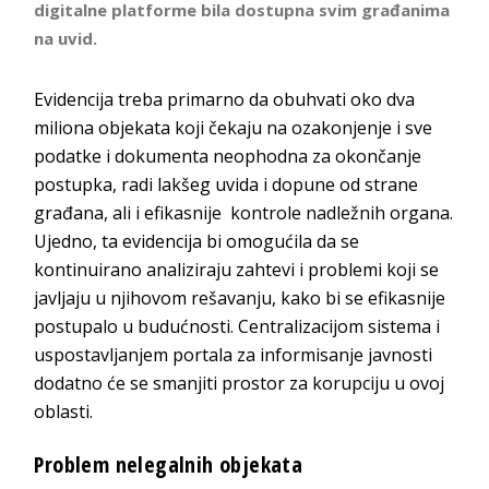
digitalne platforme bila dostupna svim građanima
na uvid.
Evidencija treba primarno da obuhvati oko dva
miliona objekata koji čekaju na ozakonjenje i sve
podatke i dokumenta neophodna za okončanje
postupka, radi lakšeg uvida i dopune od strane
građana, ali i efikasnije kontrole nadležnih organa.
Ujedno, ta evidencija bi omogućila da se
kontinuirano analiziraju zahtevi i problemi koji se
javljaju u njihovom rešavanju, kako bi se efikasnije
postupalo u budućnosti. Centralizacijom sistema i
uspostavljanjem portala za informisanje javnosti
dodatno će se smanjiti prostor za korupciju u ovoj
oblasti.
Problem nelegalnih objekata