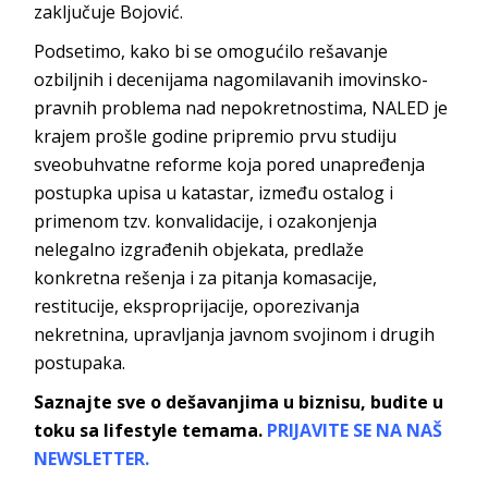
zaključuje Bojović.
Podsetimo, kako bi se omogućilo rešavanje
ozbiljnih i decenijama nagomilavanih imovinsko-
pravnih problema nad nepokretnostima, NALED je
krajem prošle godine pripremio prvu studiju
sveobuhvatne reforme koja pored unapređenja
postupka upisa u katastar, između ostalog i
primenom tzv. konvalidacije, i ozakonjenja
nelegalno izgrađenih objekata, predlaže
konkretna rešenja i za pitanja komasacije,
restitucije, eksproprijacije, oporezivanja
nekretnina, upravljanja javnom svojinom i drugih
postupaka.
Saznajte sve o dešavanjima u biznisu, budite u
toku sa lifestyle temama.
PRIJAVITE SE NA NAŠ
NEWSLETTER.