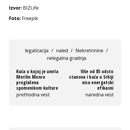
Izvor:
BIZLife
Foto:
Freepik
legalizacija
/
naled
/
Nekretnnine
/
nelegalna gradnja
Kuća u kojoj je umrla
Više od 85 odsto
Merilin Monro
stanova i kuća u Srbiji
proglašena
nisu energetski
spomenikom kulture
efikasni
prethodna vest
naredna vest