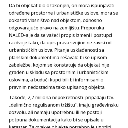
Da bi objekat bio ozakonjen, on mora ispunjavati
određene prostorne i urbanističke uslove, mora se
dokazati vlasništvo nad objektom, odnosno
odgovarajuće pravo na zemljištu. Preporuka
NALED-a je da se važeći propis izmeni i postupci
razdvoje tako, da upis prava svojine ne zavisi od
urbanističkih uslova. Pitanje usklađenosti sa
planskim dokumentima rešavalo bi se upisom
zabeležbe, kojom se konstatuje da objekat nije
građen u skladu sa prostornim i urbanističkim
uslovima, a budući kupci bili bi informisani o
pravnim nedostacima tako upisanog objekta.
Takođe, 2,7 miliona nepokretnosti pripadaju tzv.
„delimično regulisanom tržištu“, imaju građevinsku
dozvolu, ali nemaju upotrebnu ili ne postoji
potpuna dokumentacija kako bi se upisale u
katastar. Za ovakve objekte potrebno je utvrditi