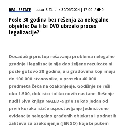
REAL ESTATE
autor
BIZLife
30/06/2024 | 17:00
0
Posle 30 godina bez rešenja za nelegalne
objekte: Da li bi OVO ubrzalo proces
legalizacije?
Dosadašnji pristup rešavanju problema nelegalne
gradnje i legalizacije nije dao željene rezultate ni
posle gotovo 30 godina, a u gradovima koji imaju
do 100.000 stanovnika, u proseku 40.000
predmeta čeka na ozakonjenje. Godišnje se reši
oko 1.500, dok isto toliko novih nastane. Rešenje
nudi i Siva knjiga NALED-a gde se kao jedan od
prvih koraka ističe uspostavljanje Jedinstvene
evidencije nelegalno građenih objekata i podnetih
zahteva za ozakonjenje (JENGO) koja bi putem