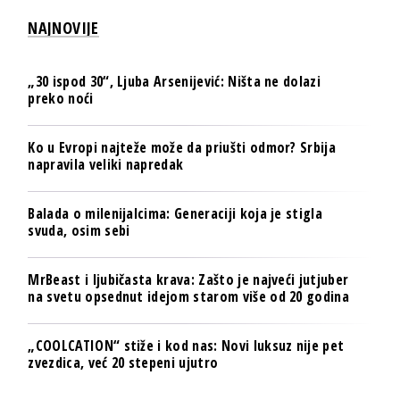
NAJNOVIJE
„30 ispod 30“, Ljuba Arsenijević: Ništa ne dolazi
preko noći
Ko u Evropi najteže može da priušti odmor? Srbija
napravila veliki napredak
Balada o milenijalcima: Generaciji koja je stigla
svuda, osim sebi
MrBeast i ljubičasta krava: Zašto je najveći jutjuber
na svetu opsednut idejom starom više od 20 godina
„COOLCATION“ stiže i kod nas: Novi luksuz nije pet
zvezdica, već 20 stepeni ujutro