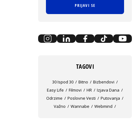
PRIJAVI SE
TAGOVI
30 Ispod 30
Bitno
Bizbendovi
Easy Life
Filmovi
HR
Izjava Dana
Odrzime
Poslovne Vesti
Putovanja
Važno
Wannabe
Webmind