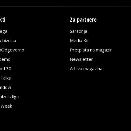
kti
Za partnere
lega
Saradnja
 biznisu
Media Kit
jnOdgovorno
Pretplata na magazin
edemo
Newsletter
pod 30
Arhiva magazina
 Talks
ndovi
znis liga
e Week