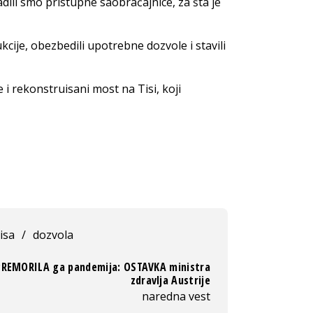
ili smo pristupne saobraćajnice, za šta je
je, obezbedili upotrebne dozvole i stavili
i rekonstruisani most na Tisi, koji
tisa
/
dozvola
PREMORILA ga pandemija: OSTAVKA ministra
zdravlja Austrije
naredna vest