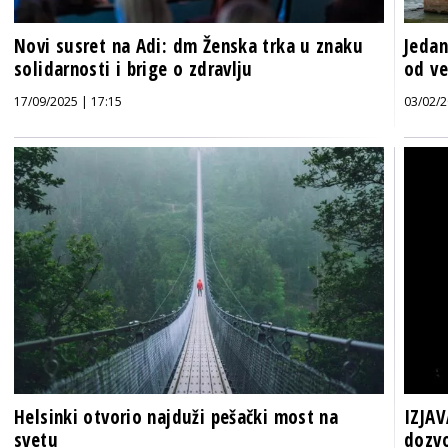
Novi susret na Adi: dm Ženska trka u znaku
Jedan
solidarnosti i brige o zdravlju
od ve
17/09/2025 | 17:15
03/02/2
Helsinki otvorio najduži pešački most na
IZJAV
svetu
dozv