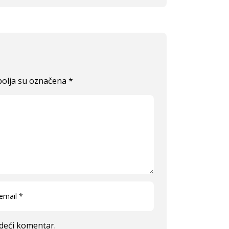
olja su označena
*
edeći komentar.