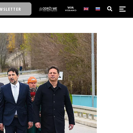
WSLETTER
E/SCHOOL
E/SCHOOL
A
A