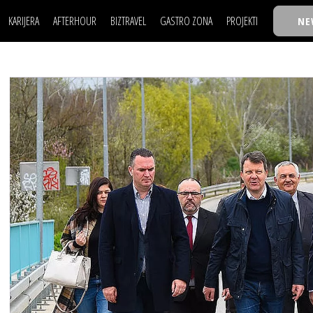
KARIJERA
AFTERHOUR
BIZTRAVEL
GASTRO ZONA
PROJEKTI
NE
POSAO
FILM I SCENA
NAJKOLEGA
LJUDI (HR)
KNJIGE
TASTY TALKS
POSAO
FILM I SCENA
NAJKOLEGA
JE
MOJ UGAO
AUTO SVET
30 ISPOD 30
LJUDI (HR)
KNJIGE
TASTY TALKS
USAVRŠAVANJE
STIL
BACK TO OFFIC
JE
MOJ UGAO
AUTO SVET
30 ISPOD 30
KNOW-HOW
WELLBEING
BIZBENDOVI
USAVRŠAVANJE
STIL
BACK TO OFFIC
BIZKOLEGIJUM
KNOW-HOW
WELLBEING
BIZBENDOVI
BMW BIZNIS LIG
BIZKOLEGIJUM
BIZLIFE WEEK
BMW BIZNIS LIG
IZJAVA GODINE
BIZLIFE WEEK
IZJAVA GODINE