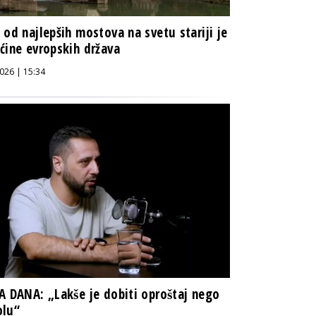
 od najlepših mostova na svetu stariji je
ćine evropskih država
026 | 15:34
A DANA: „Lakše je dobiti oproštaj nego
olu“