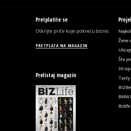
Pretplatite se
Proje
Otkrijte priče koje pokreću biznis
Najko
Žene u
PRETPLATA NA MAGAZIN
Utica
Šta j
30 is
Prelistaj magazin
Tasty
BIZBe
BMW bi
Bizlif