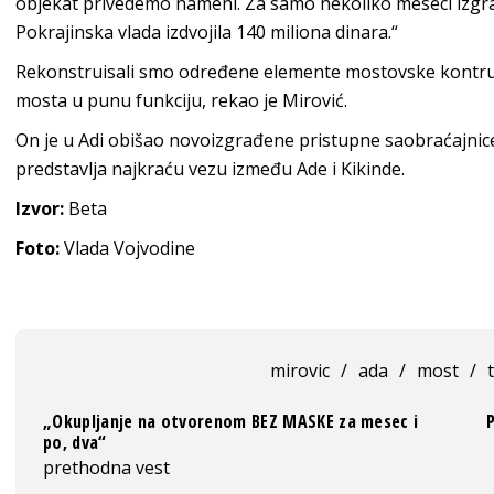
objekat privedemo nameni. Za samo nekoliko meseci izgrad
Pokrajinska vlada izdvojila 140 miliona dinara.“
Rekonstruisali smo određene elemente mostovske kontrukci
mosta u punu funkciju, rekao je Mirović.
On je u Adi obišao novoizgrađene pristupne saobraćajnice 
predstavlja najkraću vezu između Ade i Kikinde.
Izvor:
Beta
Foto:
Vlada Vojvodine
mirovic
/
ada
/
most
/
„Okupljanje na otvorenom BEZ MASKE za mesec i
po, dva“
prethodna vest