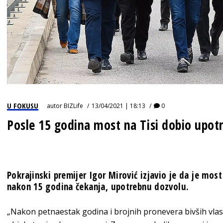
U FOKUSU
autor
BIZLife
13/04/2021 | 18:13
0
Posle 15 godina most na Tisi dobio upot
Pokrajinski premijer Igor Mirović izjavio je da je most
nakon 15 godina čekanja, upotrebnu dozvolu.
„Nakon petnaestak godina i brojnih pronevera bivših vlasti