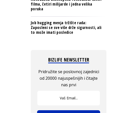
filma, četiri milijarde i jedna velika
poruka
Job hugging menja tržište rada:
Zaposleni se sve više drže sigurnosti, ali
to može imati posledice
BIZLIFE NEWSLETTER
Pridružite se poslovnoj zajednici
od 20000 najuspešnijih i čitajte
nas prvi