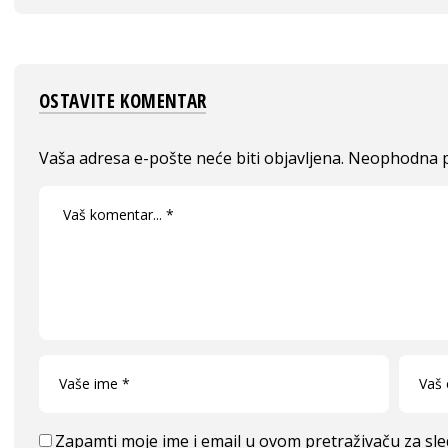
OSTAVITE KOMENTAR
Vaša adresa e-pošte neće biti objavljena.
Neophodna p
Zapamti moje ime i email u ovom pretraživaču za sl