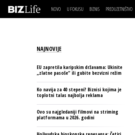
NOVO
U FOKUSU
BIZNIS
PREDUZETNIŠTVO
IZJAVA DANA
BIZNIS SCENA
VIDEO
REAL ESTATE
IZJAVA DANA
BIZNIS SCENA
BREND I KOMUNIKACI
VIDEO
REAL ESTATE
ESG & ENERGY
NAJNOVIJE
BREND I KOMUNIKACI
BANKE
ESG & ENERGY
OSIGURANJE
EU zapretila karipskim državama: Ukinite
BANKE
„zlatne pasoše“ ili gubite bezvizni režim
TECH I AI
OSIGURANJE
BIZNIS & SPORT
Ko navija za 40 stepeni? Biznisi kojima je
TECH I AI
toplotni talas najbolja reklama
PULS REGIONA
BIZNIS & SPORT
NOVO NA RAFU
Ovo su najgledaniji filmovi na striming
PULS REGIONA
platformama u 2026. godini
NOVO NA RAFU
Holivudska bioskopska renesansa: Četiri