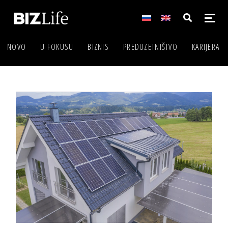
NOVO
U FOKUSU
BIZNIS
PREDUZETNIŠTVO
KARIJERA