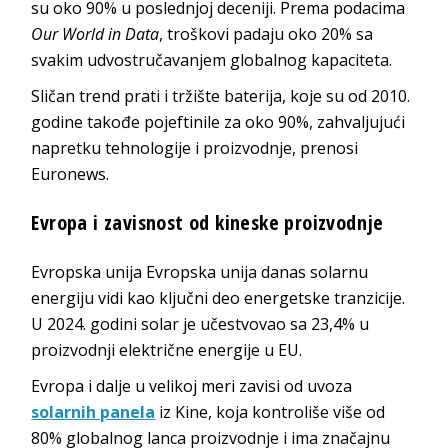
su oko 90% u poslednjoj deceniji. Prema podacima
Our World in Data
, troškovi padaju oko 20% sa
svakim udvostručavanjem globalnog kapaciteta.
Sličan trend prati i tržište baterija, koje su od 2010.
godine takođe pojeftinile za oko 90%, zahvaljujući
napretku tehnologije i proizvodnje, prenosi
Euronews.
Evropa i zavisnost od kineske proizvodnje
Evropska unija
Evropska unija
danas solarnu
energiju vidi kao ključni deo energetske tranzicije.
U 2024. godini solar je učestvovao sa 23,4% u
proizvodnji električne energije u EU.
Evropa i dalje u velikoj meri zavisi od uvoza
solarnih panela
iz Kine, koja kontroliše više od
80% globalnog lanca proizvodnje i ima značajnu