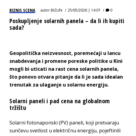
BIZNIS SCENA
autor
BIZLife
25/05/2026 | 14:07
0
Poskupljenje solarnih panela – da li ih kupiti
sada?
Geopolitička neizvesnost, poremećaji u lancu
snabdevanja i promene poreske politike u Kini
mogli bi uticati na rast cena solarnih panela,
što ponovo otvara pitanje da li je sada idealan
trenutak za ulaganje u solarnu energiju.
Solarni paneli i pad cena na globalnom
tržištu
Solarni fotonaponski (PV) paneli, koji pretvaraju
sunčevu svetlost u električnu energiju, pojeftinili