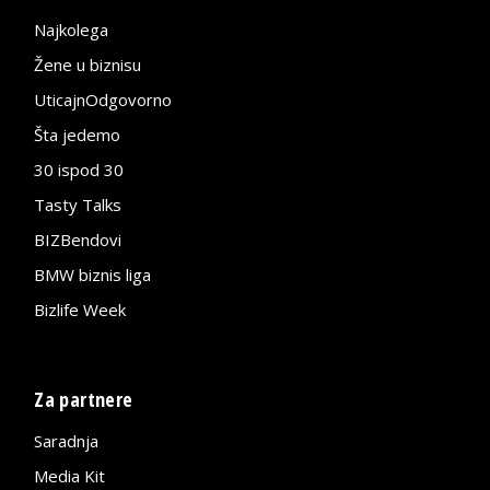
Najkolega
Žene u biznisu
UticajnOdgovorno
Šta jedemo
30 ispod 30
Tasty Talks
BIZBendovi
BMW biznis liga
Bizlife Week
Za partnere
Saradnja
Media Kit