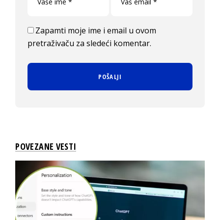
Zapamti moje ime i email u ovom
pretraživaču za sledeći komentar.
POVEZANE VESTI