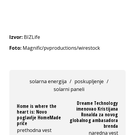
Izvor:
BIZLife
Foto:
Magnific/pvproductions/wirestock
solarna energija
/
poskupljenje
/
solarni paneli
Dreame Technology
Home is where the
imenovao Kristijana
heart is: Novo
Ronalda za novog
poglavlje HomeMade
globalnog ambasadora
priče
brenda
prethodna vest
naredna vest