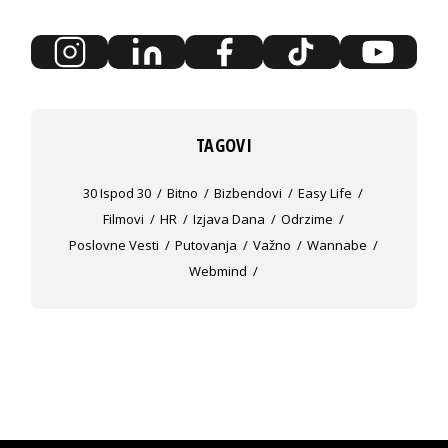
TAGOVI
30 Ispod 30
Bitno
Bizbendovi
Easy Life
Filmovi
HR
Izjava Dana
Odrzime
Poslovne Vesti
Putovanja
Važno
Wannabe
Webmind