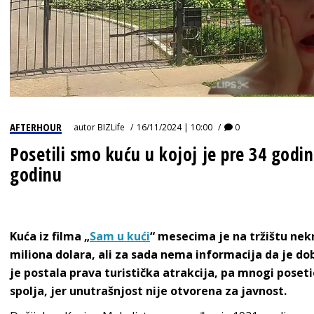
AFTERHOUR
autor
BIZLife
16/11/2024 | 10:00
0
Posetili smo kuću u kojoj je pre 34 god
godinu
Kuća iz filma „
Sam u kući
“ mesecima je na tržištu nekr
miliona dolara, ali za sada nema informacija da je d
je postala prava turistička atrakcija, pa mnogi poset
spolja, jer unutrašnjost nije otvorena za javnost.