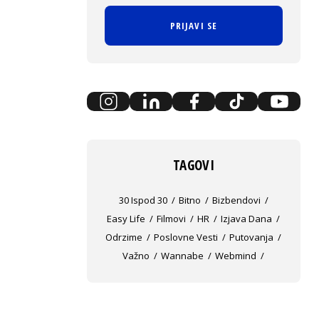
PRIJAVI SE
TAGOVI
30 Ispod 30
Bitno
Bizbendovi
Easy Life
Filmovi
HR
Izjava Dana
Odrzime
Poslovne Vesti
Putovanja
Važno
Wannabe
Webmind