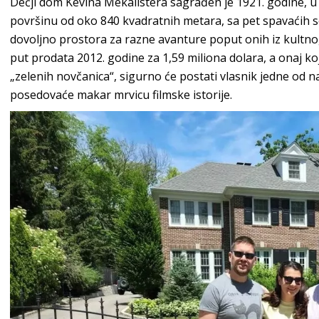
Dečji dom Kevina Mekalistera sagrađen je 1921. godine, u 
površinu od oko 840 kvadratnih metara, sa pet spavaćih so
dovoljno prostora za razne avanture poput onih iz kultnog 
put prodata 2012. godine za 1,59 miliona dolara, a onaj koji
„zelenih novčanica“, sigurno će postati vlasnik jedne od n
posedovaće makar mrvicu filmske istorije.