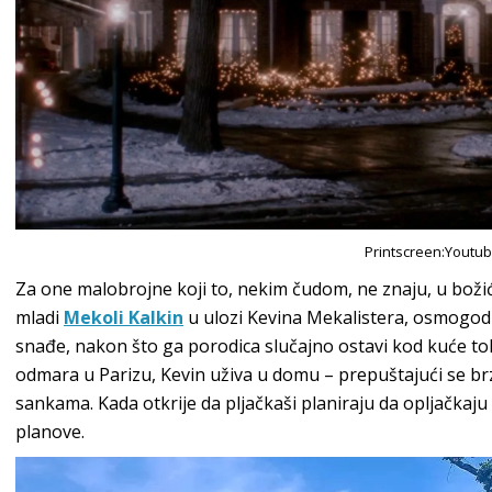
Printscreen:Youtu
Za one malobrojne koji to, nekim čudom, ne znaju, u božić
mladi
Mekoli Kalkin
u ulozi Kevina Mekalistera, osmogodi
snađe, nakon što ga porodica slučajno ostavi kod kuće t
odmara u Parizu, Kevin uživa u domu – prepuštajući se brzo
sankama. Kada otkrije da pljačkaši planiraju da opljačkaju 
planove.