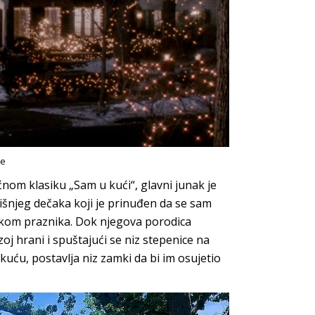
be
nom klasiku „Sam u kući“, glavni junak je
šnjeg dečaka koji je prinuđen da se sam
okom praznika. Dok njegova porodica
j hrani i spuštajući se niz stepenice na
kuću, postavlja niz zamki da bi im osujetio