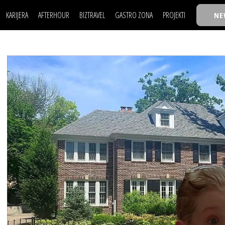
KARIJERA
AFTERHOUR
BIZTRAVEL
GASTRO ZONA
PROJEKTI
NE
POSAO
FILM I SCENA
NAJKOLEGA
LJUDI (HR)
KNJIGE
TASTY TALKS
POSAO
FILM I SCENA
NAJKOLEGA
JE
MOJ UGAO
AUTO SVET
30 ISPOD 30
LJUDI (HR)
KNJIGE
TASTY TALKS
USAVRŠAVANJE
STIL
BACK TO OFFICE/SCHOOL
JE
MOJ UGAO
AUTO SVET
30 ISPOD 30
KNOW-HOW
WELLBEING
BIZBENDOVI
USAVRŠAVANJE
STIL
BACK TO OFFICE/SCHOOL
BIZKOLEGIJUM
KNOW-HOW
WELLBEING
BIZBENDOVI
BMW BIZNIS LIGA
BIZKOLEGIJUM
BIZLIFE WEEK
BMW BIZNIS LIGA
IZJAVA GODINE
BIZLIFE WEEK
IZJAVA GODINE