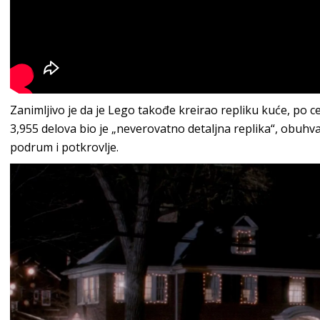
Zanimljivo je da je Lego takođe kreirao repliku kuće, po ce
3,955 delova bio je „neverovatno detaljna replika“, obuhvat
podrum i potkrovlje.