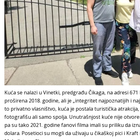
Kuća se nalazi u Vinetki, predgrađu Čikaga, na adresi 671 
proširena 2018. godine, ali je „integritet najpoznatijih i na
to privatno vlasništvo, kuća je postala turistička atrakcija,
fotografišu ali samo spolja. Unutrašnjost kuće nije otvor
pa su tako 2021. godine fanovi filma imali su priliku da 
dolara. Posetioci su mogli da uživaju u čikaškoj pici i Kra