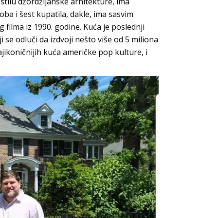
stilu džordžijanske arhitekture, ima
ba i šest kupatila, dakle, ima sasvim
filma iz 1990. godine. Kuća je poslednji
 se odluči da izdvoji nešto više od 5 miliona
ajikoničnijih kuća američke pop kulture, i