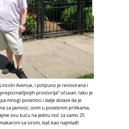
Lincoln Avenue, i potpuno je renovirana i
jprepoznatljivijih prostorija“ očuvan. Iako je
 pa mnogi posetioci i dalje dolaze da je
ena za javnost, osim u posebnim prilikama,
iznajme ovu kuću na jednu noć za samo 25
ft makaroni sa sirom, baš kao najmlađi