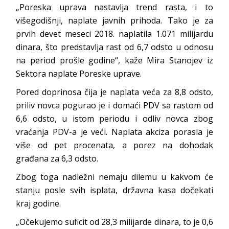
„Poreska uprava nastavlja trend rasta, i to
višegodišnji, naplate javnih prihoda. Tako je za
prvih devet meseci 2018. naplatila 1.071 milijardu
dinara, što predstavlja rast od 6,7 odsto u odnosu
na period prošle godine“, kaže Mira Stanojev iz
Sektora naplate Poreske uprave.
Pored doprinosa čija je naplata veća za 8,8 odsto,
priliv novca pogurao je i domaći PDV sa rastom od
6,6 odsto, u istom periodu i odliv novca zbog
vraćanja PDV-a je veći. Naplata akciza porasla je
više od pet procenata, a porez na dohodak
građana za 6,3 odsto.
Zbog toga nadležni nemaju dilemu u kakvom će
stanju posle svih isplata, državna kasa dočekati
kraj godine.
„Očekujemo suficit od 28,3 milijarde dinara, to je 0,6