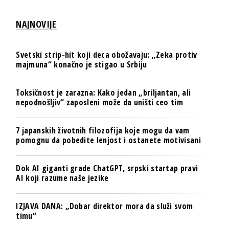
NAJNOVIJE
Svetski strip-hit koji deca obožavaju: „Zeka protiv
majmuna“ konačno je stigao u Srbiju
Toksičnost je zarazna: Kako jedan „briljantan, ali
nepodnošljiv“ zaposleni može da uništi ceo tim
7 japanskih životnih filozofija koje mogu da vam
pomognu da pobedite lenjost i ostanete motivisani
Dok AI giganti grade ChatGPT, srpski startap pravi
AI koji razume naše jezike
IZJAVA DANA: „Dobar direktor mora da služi svom
timu“