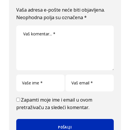
Vaša adresa e-pošte neće biti objavljena.
Neophodna polja su označena
*
Zapamti moje ime i email u ovom
pretraživaču za sledeći komentar.