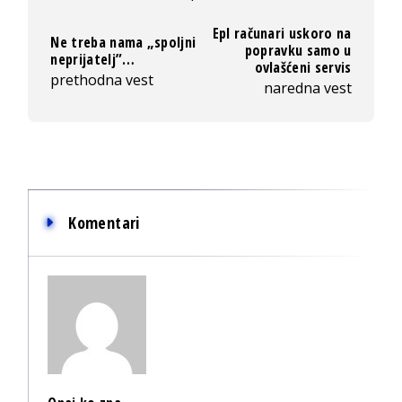
Epl računari uskoro na
Ne treba nama „spoljni
popravku samo u
neprijatelj”…
ovlašćeni servis
prethodna vest
naredna vest
Komentari