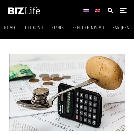
NOVO
U FOKUSU
BIZNIS
PREDUZETNIŠTVO
KARIJERA