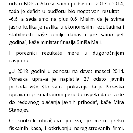
odsto BDP-a. Ako se samo podsetimo 2013. i 2014,
tada je deficit u budžetu bio negativan rezultat –
-6,6, a sada smo na plus 0,6. Mislim da je svima
jasno kolika je razlika u ekonomskim rezultatima i
stabilnosti naše zemlje danas i pre samo pet
godina“, kaže ministar finasija Siniša Mali.
I poreznici rezultate mere u dugoročnijem
rasponu.
„U 2018. godini u odnosu na devet meseci 2014.
Poreska uprava je naplatila 27 odsto javnih
prihoda više, što samo pokazuje da je Poreska
uprava u posmatranom periodu uspela da dovede
do redovnog plaćanja javnih prihoda“, kaže Mira
Stanojev.
O kontroli obračuna poreza, prometu preko
fiskalnih kasa, i otkrivanju neregistrovanih firmi,