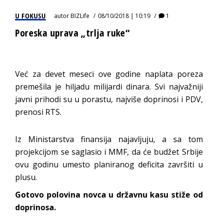
U FOKUSU
autor
BIZLife
08/10/2018 | 10:19
1
Poreska uprava „trlja ruke“
Već za devet meseci ove godine naplata poreza
premešila je hiljadu milijardi dinara. Svi najvažniji
javni prihodi su u porastu, najviše doprinosi i PDV,
prenosi RTS.
Iz Ministarstva finansija najavljuju, a sa tom
projekcijom se saglasio i MMF, da će budžet Srbije
ovu godinu umesto planiranog deficita završiti u
plusu.
Gotovo polovina novca u državnu kasu stiže od
doprinosa.