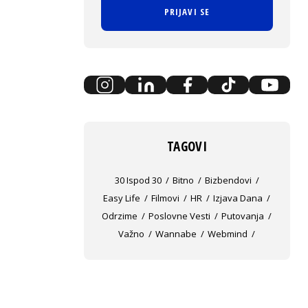
PRIJAVI SE
TAGOVI
30 Ispod 30
Bitno
Bizbendovi
Easy Life
Filmovi
HR
Izjava Dana
Odrzime
Poslovne Vesti
Putovanja
Važno
Wannabe
Webmind