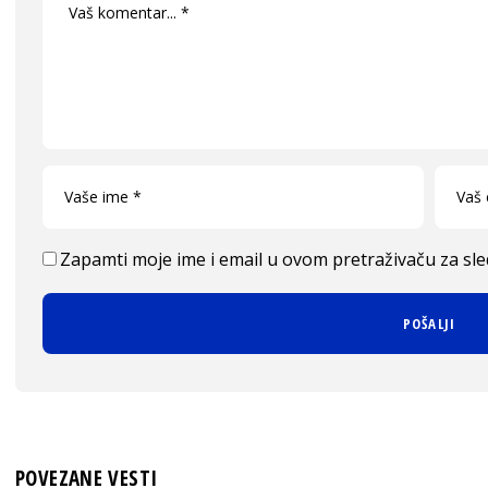
Zapamti moje ime i email u ovom pretraživaču za sl
POVEZANE VESTI