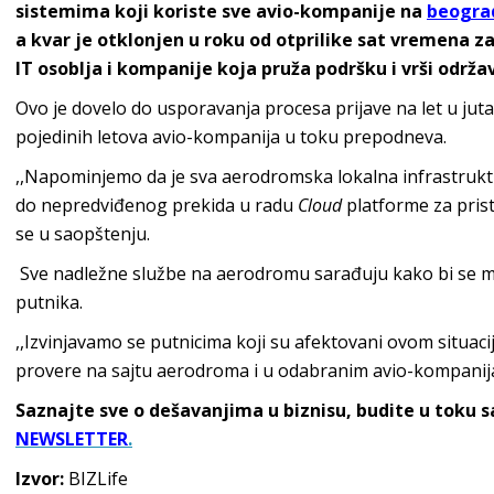
sistemima koji koriste sve avio-kompanije na
beogra
a kvar je otklonjen u roku od otprilike sat vremena z
IT osoblja i kompanije koja pruža podršku i vrši odr
Ovo je dovelo do usporavanja procesa prijave na let u juta
pojedinih letova avio-kompanija u toku prepodneva.
,,Napominjemo da je sva aerodromska lokalna infrastruktur
do nepredviđenog prekida u radu
Cloud
platforme za pris
se u saopštenju.
Sve nadležne službe na aerodromu sarađuju kako bi se mi
putnika.
,,
Izvinjavamo se putnicima koji su afektovani ovom situaci
provere na sajtu aerodroma i u odabranim avio-kompanija
Saznajte sve o dešavanjima u biznisu, budite u toku 
NEWSLETTER
.
Izvor:
BIZLife