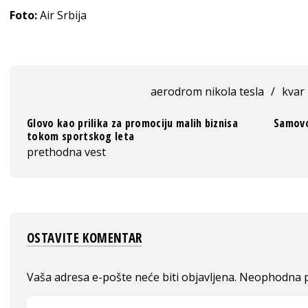
Foto:
Air Srbija
aerodrom nikola tesla
/
kvar
Glovo kao prilika za promociju malih biznisa
Samovo
tokom sportskog leta
prethodna vest
OSTAVITE KOMENTAR
Vaša adresa e-pošte neće biti objavljena.
Neophodna p