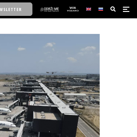
WSLETTER
E/SCHOOL
E/SCHOOL
A
A