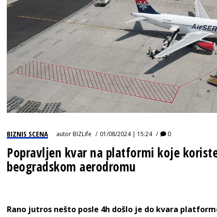
BIZNIS SCENA
autor
BIZLife
01/08/2024 | 15:24
0
Popravljen kvar na platformi koje koris
beogradskom aerodromu
Rano jutros nešto posle 4h došlo je do kvara platfor