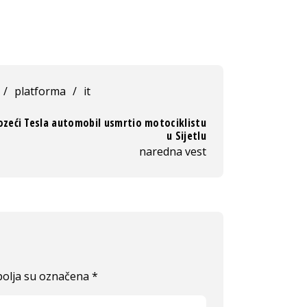
/
platforma
/
it
zeći Tesla automobil usmrtio motociklistu
u Sijetlu
naredna vest
olja su označena
*