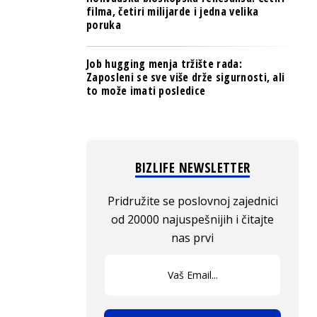
filma, četiri milijarde i jedna velika
poruka
Job hugging menja tržište rada:
Zaposleni se sve više drže sigurnosti, ali
to može imati posledice
BIZLIFE NEWSLETTER
Pridružite se poslovnoj zajednici
od 20000 najuspešnijih i čitajte
nas prvi