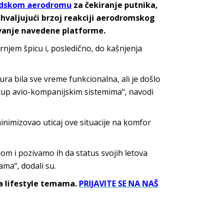
dskom aerodromu
za čekiranje putnika,
ahvaljujući brzoj reakciji aerodromskog
žavanje navedene platforme.
rnjem špicu i, posledično, do kašnjenja
a bila sve vreme funkcionalna, ali je došlo
tup avio-kompanijskim sistemima“, navodi
nimizovao uticaj ove situacije na komfor
jom i pozivamo ih da status svojih letova
ma“, dodali su.
sa lifestyle temama.
PRIJAVITE SE NA NAŠ