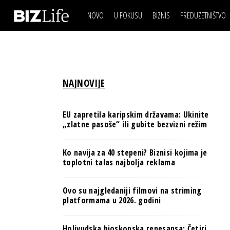
NOVO
U FOKUSU
BIZNIS
PREDUZETNIŠTVO
IZJAVA DANA
BIZNIS SCENA
VIDEO
REAL ESTATE
IZJAVA DANA
BIZNIS SCENA
BREND I KOMUNIKACI
VIDEO
REAL ESTATE
ESG & ENERGY
NAJNOVIJE
BREND I KOMUNIKACI
BANKE
ESG & ENERGY
OSIGURANJE
EU zapretila karipskim državama: Ukinite
BANKE
„zlatne pasoše“ ili gubite bezvizni režim
TECH I AI
OSIGURANJE
BIZNIS & SPORT
Ko navija za 40 stepeni? Biznisi kojima je
TECH I AI
toplotni talas najbolja reklama
PULS REGIONA
BIZNIS & SPORT
NOVO NA RAFU
Ovo su najgledaniji filmovi na striming
PULS REGIONA
platformama u 2026. godini
NOVO NA RAFU
Holivudska bioskopska renesansa: Četiri