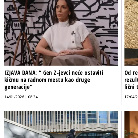
IZJAVA DANA: “ Gen Z-jevci neće ostaviti
Od re
kičmu na radnom mestu kao druge
rezul
generacije“
lični
14/01/2026 | 08:34
17/04/2