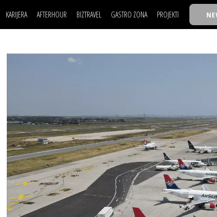
KARIJERA
AFTERHOUR
BIZTRAVEL
GASTRO ZONA
PROJEKTI
NE
POSAO
FILM I SCENA
NAJKOLEGA
LJUDI (HR)
KNJIGE
TASTY TALKS
POSAO
FILM I SCENA
NAJKOLEGA
JE
MOJ UGAO
AUTO SVET
30 ISPOD 30
LJUDI (HR)
KNJIGE
TASTY TALKS
USAVRŠAVANJE
STIL
BACK TO OFFIC
JE
MOJ UGAO
AUTO SVET
30 ISPOD 30
KNOW-HOW
WELLBEING
BIZBENDOVI
USAVRŠAVANJE
STIL
BACK TO OFFIC
BIZKOLEGIJUM
KNOW-HOW
WELLBEING
BIZBENDOVI
BMW BIZNIS LIG
BIZKOLEGIJUM
BIZLIFE WEEK
BMW BIZNIS LIG
IZJAVA GODINE
BIZLIFE WEEK
IZJAVA GODINE