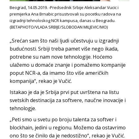
Beograd, 14.05.2019. -Predsednik Srbije Aleksandar Vucic i
premijerka Ana Brnabic prisustvovali su pocetku radova na
izgradnji tehnoloskog NCR kampusa, danas u Beogradu.
(BETAPHOTO/VLADA SRBIJE/SLOBODAN MILJEVIC/MO)
„Srećan sam što naši ljudi učestvuju u izgradnji
budućnosti. Srbiji treba pamet više nego ikada,
potrebne su nam nove tehnologije. Hoćemo
ulažemo u domaće znanje i pomažemo kompanije
poput NCR-a, da imamo što više američkih
kompanija“, rekao je Vučić.
Istakao je da je Srbija prvi put uvrštena na listu
svetskih destinacija za softvere, naučne inovacije i
tehnologje.
„Peti smo u svetu po broju talenta za softver i
blockhain, jedini u regionu. Možemo da ostavrimo
ono što se činilo da je nedostižno“, rekao je Vučić.