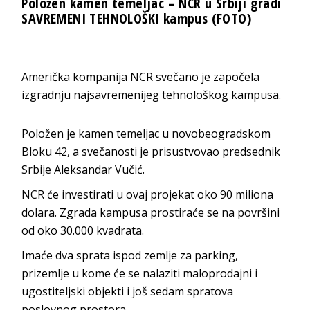
Položen kamen temeljac – NCR u Srbiji gradi
SAVREMENI TEHNOLOŠKI kampus (FOTO)
Američka kompanija NCR svečano je započela
izgradnju najsavremenijeg tehnološkog kampusa.
Položen je kamen temeljac u novobeogradskom
Bloku 42, a svečanosti je prisustvovao predsednik
Srbije Aleksandar Vučić.
NCR će investirati u ovaj projekat oko 90 miliona
dolara. Zgrada kampusa prostiraće se na površini
od oko 30.000 kvadrata.
Imaće dva sprata ispod zemlje za parking,
prizemlje u kome će se nalaziti maloprodajni i
ugostiteljski objekti i još sedam spratova
poslovnog prostora.