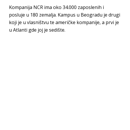
Kompanija NCR ima oko 34.000 zaposlenih i
posluje u 180 zemalja. Kampus u Beogradu je drugi
koji je u vlasništvu te američke kompanije, a prvi je
u Atlanti gde joj je sedište.