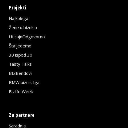
Projekti
Najkolega
Žene u biznisu
UticajnOdgovorno
Šta jedemo
30 ispod 30
Tasty Talks
BIZBendovi
BMW biznis liga
Bizlife Week
Za partnere
Saradnja