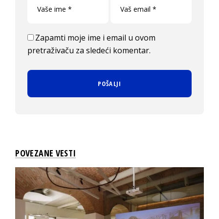
Zapamti moje ime i email u ovom
pretraživaču za sledeći komentar.
POVEZANE VESTI