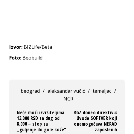
Izvor:
BIZLife/Beta
Foto:
Beobuild
beograd
/
aleksandar vučić
/
temeljac
/
NCR
Neće moći izvršiteljima
RGZ doneo direktivu:
13.000 RSD za dug od
Uvode SOFTVER koji
8.000 – stop za
onemogućava NERAD
„guljenje do gole kože“
zaposlenih