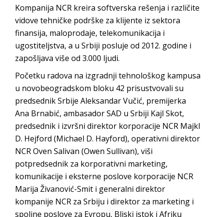
Kompanija NCR kreira softverska rešenja i različite
vidove tehničke podrške za klijente iz sektora
finansija, maloprodaje, telekomunikacija i
ugostiteljstva, a u Srbiji posluje od 2012. godine i
zapošljava više od 3.000 ljudi.
Početku radova na izgradnji tehnološkog kampusa
u novobeogradskom bloku 42 prisustvovali su
predsednik Srbije Aleksandar Vučić, premijerka
Ana Brnabić, ambasador SAD u Srbiji Kajl Skot,
predsednik i izvršni direktor korporacije NCR Majkl
D. Hejford (Michael D. Hayford), operativni direktor
NCR Oven Salivan (Owen Sullivan), viši
potpredsednik za korporativni marketing,
komunikacije i eksterne poslove korporacije NCR
Marija Živanović-Smit i generalni direktor
kompanije NCR za Srbiju i direktor za marketing i
spoljne poslove za Evropu, Bliski istok i Afriku