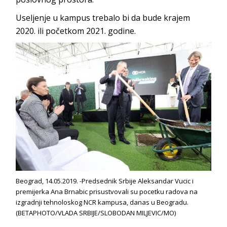
Useljenje u kampus trebalo bi da bude krajem
2020. ili početkom 2021. godine.
Beograd, 14.05.2019. -Predsednik Srbije Aleksandar Vucic i
premijerka Ana Brnabic prisustvovali su pocetku radova na
izgradnji tehnoloskog NCR kampusa, danas u Beogradu.
(BETAPHOTO/VLADA SRBIJE/SLOBODAN MILJEVIC/MO)