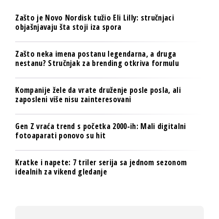
Zašto je Novo Nordisk tužio Eli Lilly: stručnjaci
objašnjavaju šta stoji iza spora
Zašto neka imena postanu legendarna, a druga
nestanu? Stručnjak za brending otkriva formulu
Kompanije žele da vrate druženje posle posla, ali
zaposleni više nisu zainteresovani
Gen Z vraća trend s početka 2000-ih: Mali digitalni
fotoaparati ponovo su hit
Kratke i napete: 7 triler serija sa jednom sezonom
idealnih za vikend gledanje