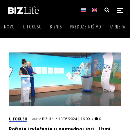
NOVO
U FOKUSU
BIZNIS
PREDUZETNIŠTVO
KARIJERA
U FOKUSU
autor
BIZLife
10/05/2024 | 16:00
0
Počinje izvlačenje u nagradnoj igri „Uzmi