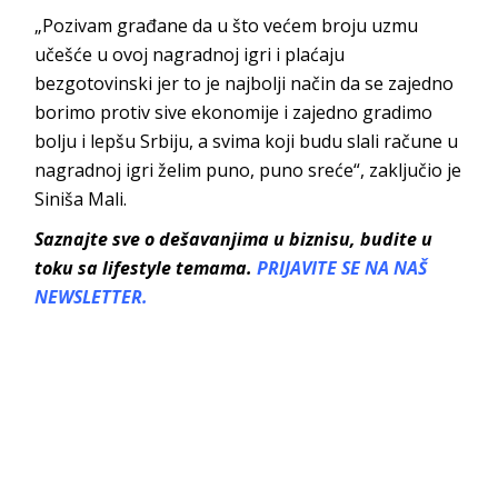
„Pozivam građane da u što većem broju uzmu
učešće u ovoj nagradnoj igri i plaćaju
bezgotovinski jer to je najbolji način da se zajedno
borimo protiv sive ekonomije i zajedno gradimo
bolju i lepšu Srbiju, a svima koji budu slali račune u
nagradnoj igri želim puno, puno sreće“, zaključio je
Siniša Mali.
Saznajte sve o dešavanjima u biznisu, budite u
toku sa lifestyle temama.
PRIJAVITE SE NA NAŠ
NEWSLETTER.