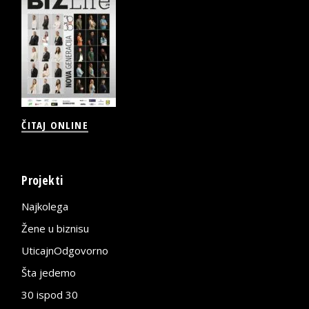
ČITAJ ONLINE
Projekti
Najkolega
Žene u biznisu
UticajnOdgovorno
Šta jedemo
30 ispod 30