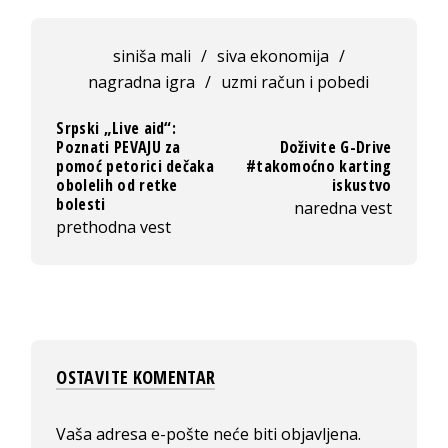
siniša mali
/
siva ekonomija
/
nagradna igra
/
uzmi račun i pobedi
Srpski „Live aid“:
Poznati PEVAJU za
Doživite G-Drive
pomoć petorici dečaka
#takomoćno karting
obolelih od retke
iskustvo
bolesti
naredna vest
prethodna vest
OSTAVITE KOMENTAR
Vaša adresa e-pošte neće biti objavljena.