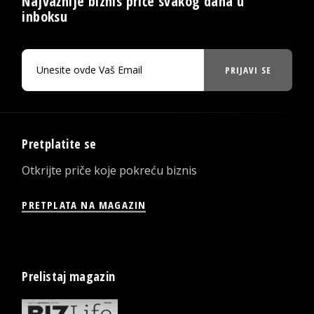
Najvažnije biznis priče svakog dana u
inboksu
PRIJAVI SE
Pretplatite se
Otkrijte priče koje pokreću biznis
PRETPLATA NA MAGAZIN
Prelistaj magazin