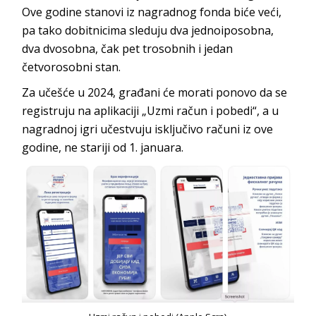
Ove godine stanovi iz nagradnog fonda biće veći,
pa tako dobitnicima sleduju dva jednoiposobna,
dva dvosobna, čak pet trosobnih i jedan
četvorosobni stan.
Za učešće u 2024, građani će morati ponovo da se
registruju na aplikaciji „Uzmi račun i pobedi“, a u
nagradnoj igri učestvuju isključivo računi iz ove
godine, ne stariji od 1. januara.