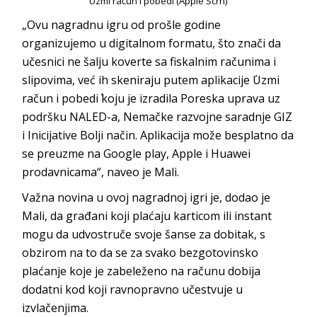
Uzmi račun i pobedi (Apple Scrn)
„Ovu nagradnu igru od prošle godine
organizujemo u digitalnom formatu, što znači da
učesnici ne šalju koverte sa fiskalnim računima i
slipovima, već ih skeniraju putem aplikacije ΄Uzmi
račun i pobedi΄ koju je izradila Poreska uprava uz
podršku NALED-a, Nemačke razvojne saradnje GIZ
i Inicijative Bolji način. Aplikacija može besplatno da
se preuzme na Google play, Apple i Huawei
prodavnicama“, naveo je Mali.
Važna novina u ovoj nagradnoj igri je, dodao je
Mali, da građani koji plaćaju karticom ili instant
mogu da udvostruče svoje šanse za dobitak, s
obzirom na to da se za svako bezgotovinsko
plaćanje koje je zabeleženo na računu dobija
dodatni kod koji ravnopravno učestvuje u
izvlačenjima.