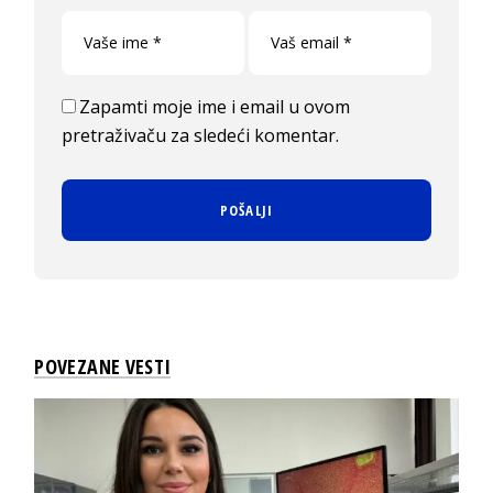
Zapamti moje ime i email u ovom
pretraživaču za sledeći komentar.
POVEZANE VESTI