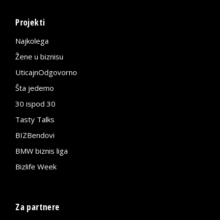
Projekti
Najkolega
Žene u biznisu
UticajnOdgovorno
Šta jedemo
30 ispod 30
Tasty Talks
BIZBendovi
BMW biznis liga
Bizlife Week
Za partnere