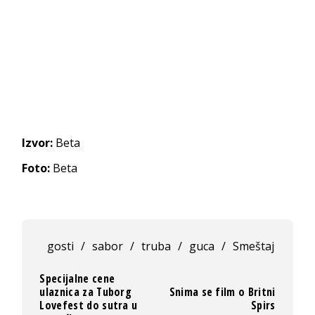
Izvor:
Beta
Foto:
Beta
gosti
/
sabor
/
truba
/
guca
/
Smeštaj
Specijalne cene
ulaznica za Tuborg
Snima se film o Britni
Lovefest do sutra u
Spirs