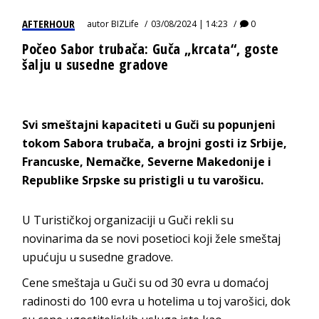
AFTERHOUR
autor
BIZLife
03/08/2024 | 14:23
0
Počeo Sabor trubača: Guča „krcata“, goste
šalju u susedne gradove
Svi smeštajni kapaciteti u Guči su popunjeni
tokom Sabora trubača, a brojni gosti iz Srbije,
Francuske, Nemačke, Severne Makedonije i
Republike Srpske su pristigli u tu varošicu.
U Turističkoj organizaciji u Guči rekli su
novinarima da se novi posetioci koji žele smeštaj
upućuju u susedne gradove.
Cene smeštaja u Guči su od 30 evra u domaćoj
radinosti do 100 evra u hotelima u toj varošici, dok