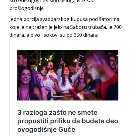
su cene ugostiteljskih usluga iste kao
prošlogodišnje.
Jedna porcija svadbarskog kupusa pod šatorima,
koje je najtraženije jelo na Saboru trubača, je 700
dinara, a pivo i sokovi su po 350 dinara.