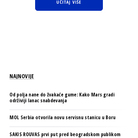
UČITAJ VIŠE
NAJNOVIJE
Od polja nane do žvakaće gume: Kako Mars gradi
održiviji lanac snabdevanja
MOL Serbia otvorila novu servisnu stanicu u Boru
SAKIS ROUVAS prvi put pred beogradskom publikom