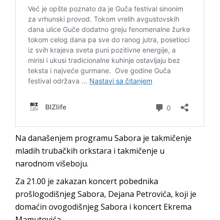
Na današenjem programu Sabora je takmičenje
mladih trubačkih orkstara i takmičenje u
narodnom višeboju.
Za 21.00 je zakazan koncert pobednika
prošlogodišnjeg Sabora, Dejana Petrovića, koji je
domaćin ovogodišnjeg Sabora i koncert Ekrema
Mamutovića.