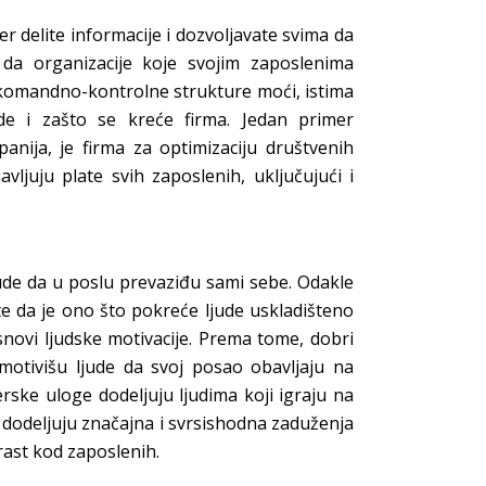
er delite informacije i dozvoljavate svima da
da organizacije koje svojim zaposlenima
 komandno-kontrolne strukture moći, istima
de i zašto se kreće firma. Jedan primer
nija, je firma za optimizaciju društvenih
vljuju plate svih zaposlenih, uključujući i
ude da u poslu prevaziđu sami sebe. Odakle
te da je ono što pokreće ljude uskladišteno
snovi ljudske motivacije. Prema tome, dobri
 motivišu ljude da svoj posao obavljaju na
rske uloge dodeljuju ljudima koji igraju na
u i dodeljuju značajna i svrsishodna zaduženja
rast kod zaposlenih.