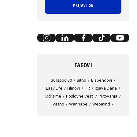
PRIJAVI SE
TAGOVI
30 Ispod 30
Bitno
Bizbendovi
Easy Life
Filmovi
HR
Izjava Dana
Odrzime
Poslovne Vesti
Putovanja
Važno
Wannabe
Webmind