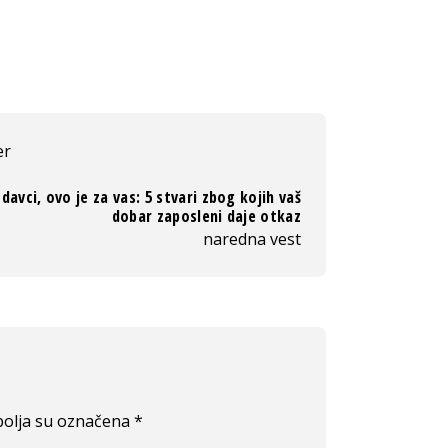
er
davci, ovo je za vas: 5 stvari zbog kojih vaš
dobar zaposleni daje otkaz
naredna vest
olja su označena
*