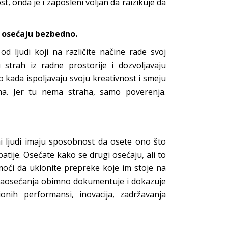
st, onda je i zaposleni voljan da raizikuje da
se osećaju bezbedno.
od ljudi koji na različite načine rade svoj
 strah iz radne prostorije i dozvoljavaju
o kada ispoljavaju svoju kreativnost i smeju
ma. Jer tu nema straha, samo poverenja.
i ljudi imaju sposobnost da osete ono što
mpatije. Osećate kako se drugi osećaju, ali to
 moći da uklonite prepreke koje im stoje na
 saosećanja obimno dokumentuje i dokazuje
onih performansi, inovacija, zadržavanja