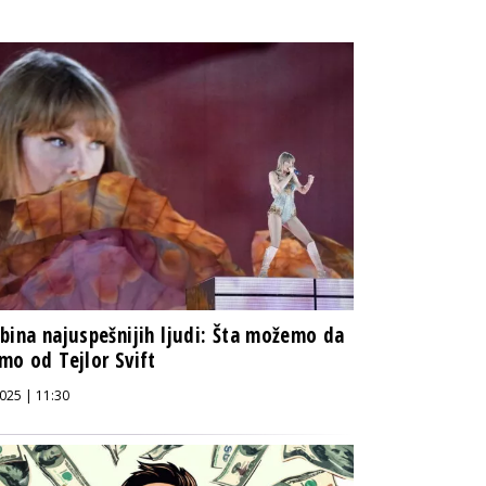
bina najuspešnijih ljudi: Šta možemo da
mo od Tejlor Svift
025 | 11:30