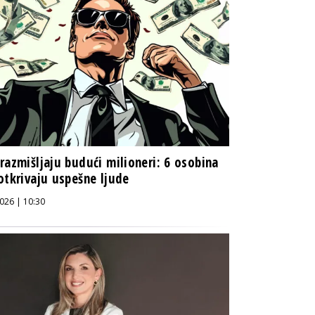
razmišljaju budući milioneri: 6 osobina
otkrivaju uspešne ljude
026 | 10:30