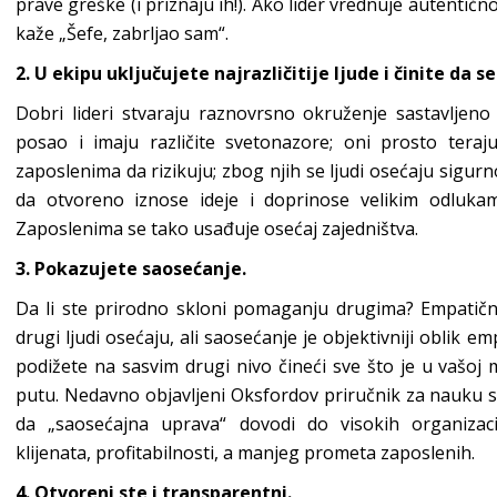
prave greške (i priznaju ih!). Ako lider vrednuje autentično
kaže „Šefe, zabrljao sam“.
2. U ekipu uključujete najrazličitije ljude i činite da 
Dobri lideri stvaraju raznovrsno okruženje sastavljeno 
posao i imaju različite svetonazore; oni prosto teraju
zaposlenima da rizikuju; zbog njih se ljudi osećaju sigurn
da otvoreno iznose ideje i doprinose velikim odluka
Zaposlenima se tako usađuje osećaj zajedništva.
3. Pokazujete saosećanje.
Da li ste prirodno skloni pomaganju drugima? Empatičn
drugi ljudi osećaju, ali saosećanje je objektivniji oblik e
podižete na sasvim drugi nivo čineći sve što je u vašoj
putu. Nedavno objavljeni Oksfordov priručnik za nauku
da „saosećajna uprava“ dovodi do visokih organizaci
klijenata, profitabilnosti, a manjeg prometa zaposlenih.
4. Otvoreni ste i transparentni.