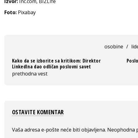
Izvor:
Inc.com, BIZLIfe
Foto:
Pixabay
osobine
/
lid
Kako da se izborite sa kritikom: Direktor
Poslo
LinkedIna dao odličan poslovni savet
prethodna vest
OSTAVITE KOMENTAR
Vaša adresa e-pošte neće biti objavljena.
Neophodna p