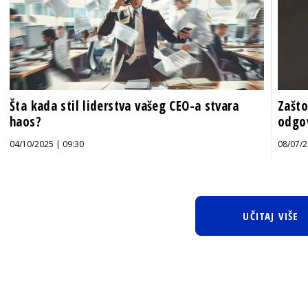
Šta kada stil liderstva vašeg CEO-a stvara
Zašto
haos?
odgo
04/10/2025 | 09:30
08/07/2
UČITAJ VIŠE