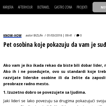
KARIJERA
AFTERHOUR
BIZTRAVEL
GASTRO ZONA
PROJEKTI
NE
POSAO
FILM I SCENA
NAJKOLEGA
LJUDI (HR)
KNJIGE
TASTY TALKS
POSAO
FILM I SCENA
NAJKOLEGA
JE
MOJ UGAO
AUTO SVET
30 ISPOD 30
LJUDI (HR)
KNJIGE
TASTY TALKS
USAVRŠAVANJE
STIL
BACK TO OFFICE/SCHOOL
KNOW-HOW
autor
BIZLife
01/03/2018 | 09:41
0
JE
MOJ UGAO
AUTO SVET
30 ISPOD 30
KNOW-HOW
WELLBEING
BIZBENDOVI
Pet osobina koje pokazuju da vam je suđ
USAVRŠAVANJE
STIL
BACK TO OFFICE/SCHOOL
BIZKOLEGIJUM
KNOW-HOW
WELLBEING
BIZBENDOVI
BMW BIZNIS LIGA
BIZKOLEGIJUM
Ako vam je iko ikada rekao da biste bili dobar lider, 
BIZLIFE WEEK
Ako ih i ne posedujete, ovo su standardi koje treba
BMW BIZNIS LIGA
IZJAVA GODINE
razvijate liderske osobine ili da želite da zapos
BIZLIFE WEEK
preobraze radno mesto.
IZJAVA GODINE
1. Izuzetno dobro se povezujete sa ljudima.
Jaki lideri se lako povezuju sa drugima pokazujući svoju 