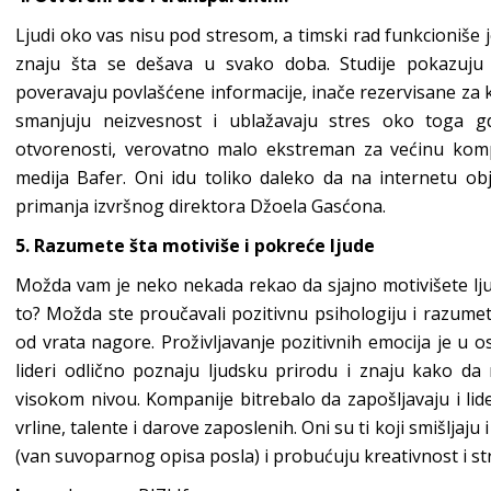
Ljudi oko vas nisu pod stresom, a timski rad funkcioniše j
znaju šta se dešava u svako doba. Studije pokazuju 
poveravaju povlašćene informacije, inače rezervisane za
smanjuju neizvesnost i ublažavaju stres oko toga g
otvorenosti, verovatno malo ekstreman za većinu kompa
medija Bafer. Oni idu toliko daleko da na internetu obja
primanja izvršnog direktora Džoela Gasćona.
5. Razumete šta motiviše i pokreće ljude
Možda vam je neko nekada rekao da sjajno motivišete lj
to? Možda ste proučavali pozitivnu psihologiju i razume
od vrata nagore. Proživljavanje pozitivnih emocija je u o
lideri odlično poznaju ljudsku prirodu i znaju kako da
visokom nivou. Kompanije bitrebalo da zapošljavaju i lide
vrline, talente i darove zaposlenih. Oni su ti koji smišljaj
(van suvoparnog opisa posla) i probućuju kreativnost i st