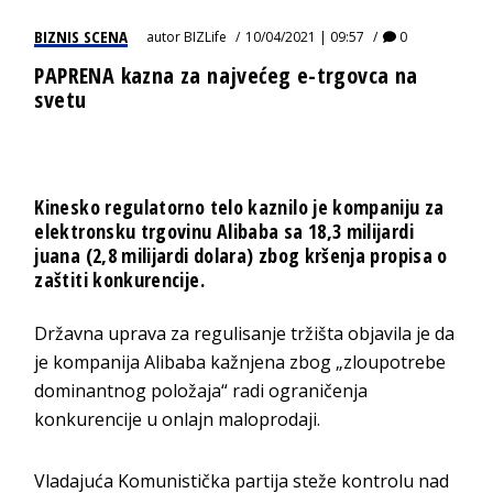
BIZNIS SCENA
autor
BIZLife
10/04/2021 | 09:57
0
PAPRENA kazna za najvećeg e-trgovca na
svetu
Kinesko regulatorno telo kaznilo je kompaniju za
elektronsku trgovinu Alibaba sa 18,3 milijardi
juana (2,8 milijardi dolara) zbog kršenja propisa o
zaštiti konkurencije.
Državna uprava za regulisanje tržišta objavila je da
je kompanija Alibaba kažnjena zbog „zloupotrebe
dominantnog položaja“ radi ograničenja
konkurencije u onlajn maloprodaji.
Vladajuća Komunistička partija steže kontrolu nad