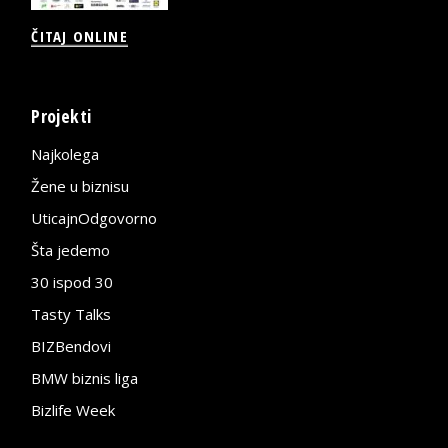
ČITAJ ONLINE
Projekti
Najkolega
Žene u biznisu
UticajnOdgovorno
Šta jedemo
30 ispod 30
Tasty Talks
BIZBendovi
BMW biznis liga
Bizlife Week