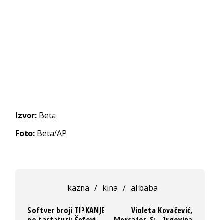
Izvor:
Beta
Foto:
Beta/AP
kazna
/
kina
/
alibaba
Softver broji TIPKANJE
Violeta Kovačević,
po tastaturi: Šefovi
Mercator-S: „Trgovina