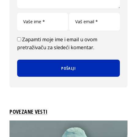
Zapamti moje ime i email u ovom
pretraživaču za sledeći komentar.
POVEZANE VESTI