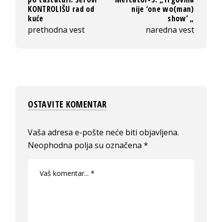
KONTROLIŠU rad od
nije ‘one wo(man)
kuće
show’ „
prethodna vest
naredna vest
OSTAVITE KOMENTAR
Vaša adresa e-pošte neće biti objavljena.
Neophodna polja su označena
*