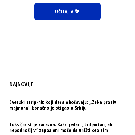
UČITAJ VIŠE
NAJNOVIJE
Svetski strip-hit koji deca obožavaju: „Zeka protiv
majmuna“ konačno je stigao u Srbiju
Toksičnost je zarazna: Kako jedan „briljantan, ali
nepodnošljiv“ zaposleni može da uništi ceo tim