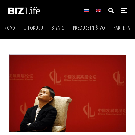
NOVO
U FOKUSU
BIZNIS
PREDUZETNIŠTVO
KARIJERA