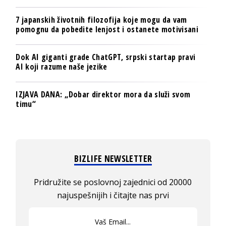
7 japanskih životnih filozofija koje mogu da vam
pomognu da pobedite lenjost i ostanete motivisani
Dok AI giganti grade ChatGPT, srpski startap pravi
AI koji razume naše jezike
IZJAVA DANA: „Dobar direktor mora da služi svom
timu“
BIZLIFE NEWSLETTER
Pridružite se poslovnoj zajednici od 20000
najuspešnijih i čitajte nas prvi