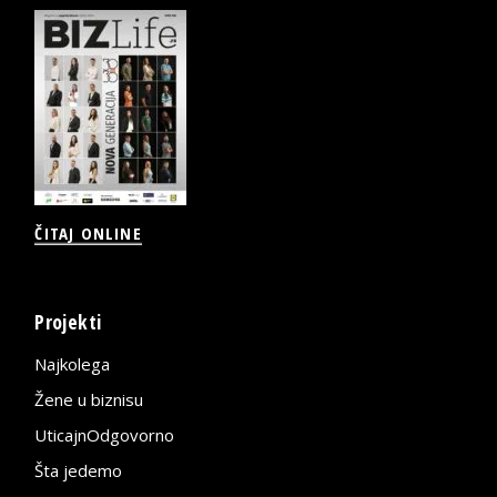
ČITAJ ONLINE
Projekti
Najkolega
Žene u biznisu
UticajnOdgovorno
Šta jedemo