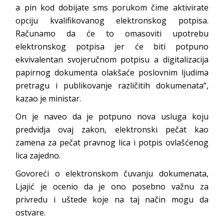
a pin kod dobijate sms porukom čime aktivirate
opciju kvalifikovanog elektronskog potpisa.
Računamo da će to omasoviti upotrebu
elektronskog potpisa jer će biti potpuno
ekvivalentan svojeručnom potpisu a digitalizacija
papirnog dokumenta olakšaće poslovnim ljudima
pretragu i publikovanje različitih dokumenata“,
kazao je ministar.
On je naveo da je potpuno nova usluga koju
predvidja ovaj zakon, elektronski pečat kao
zamena za pečat pravnog lica i potpis ovlašćenog
lica zajedno.
Govoreći o elektronskom čuvanju dokumenata,
Ljajić je ocenio da je ono posebno važnu za
privredu i uštede koje na taj način mogu da
ostvare.