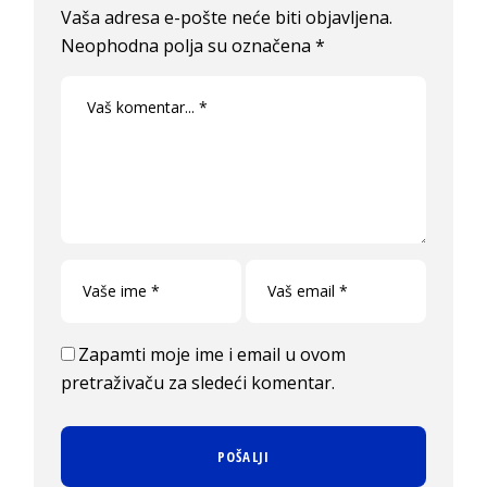
Vaša adresa e-pošte neće biti objavljena.
Neophodna polja su označena
*
Zapamti moje ime i email u ovom
pretraživaču za sledeći komentar.