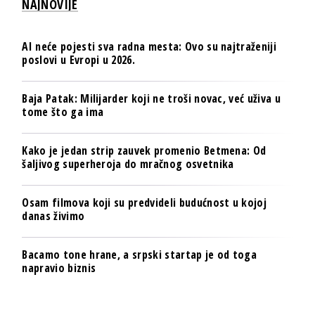
NAJNOVIJE
AI neće pojesti sva radna mesta: Ovo su najtraženiji
poslovi u Evropi u 2026.
Baja Patak: Milijarder koji ne troši novac, već uživa u
tome što ga ima
Kako je jedan strip zauvek promenio Betmena: Od
šaljivog superheroja do mračnog osvetnika
Osam filmova koji su predvideli budućnost u kojoj
danas živimo
Bacamo tone hrane, a srpski startap je od toga
napravio biznis