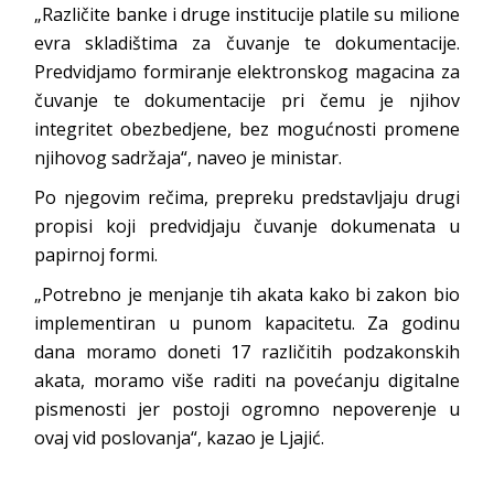
„Različite banke i druge institucije platile su milione
evra skladištima za čuvanje te dokumentacije.
Predvidjamo formiranje elektronskog magacina za
čuvanje te dokumentacije pri čemu je njihov
integritet obezbedjene, bez mogućnosti promene
njihovog sadržaja“, naveo je ministar.
Po njegovim rečima, prepreku predstavljaju drugi
propisi koji predvidjaju čuvanje dokumenata u
papirnoj formi.
„Potrebno je menjanje tih akata kako bi zakon bio
implementiran u punom kapacitetu. Za godinu
dana moramo doneti 17 različitih podzakonskih
akata, moramo više raditi na povećanju digitalne
pismenosti jer postoji ogromno nepoverenje u
ovaj vid poslovanja“, kazao je Ljajić.