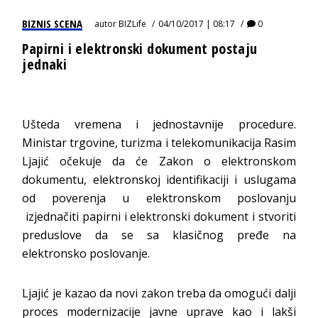
BIZNIS SCENA
autor
BIZLife
04/10/2017 | 08:17
0
Papirni i elektronski dokument postaju
jednaki
Ušteda vremena i jednostavnije procedure.
Ministar trgovine, turizma i telekomunikacija Rasim
Ljajić očekuje da će Zakon o elektronskom
dokumentu, elektronskoj identifikaciji i uslugama
od poverenja u elektronskom poslovanju
izjednačiti papirni i elektronski dokument i stvoriti
preduslove da se sa klasičnog pređe na
elektronsko poslovanje.
Ljajić je kazao da novi zakon treba da omogući dalji
proces modernizacije javne uprave kao i lakši