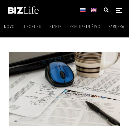
NOVO
U FOKUSU
BIZNIS
PREDUZETNIŠTVO
KARIJERA