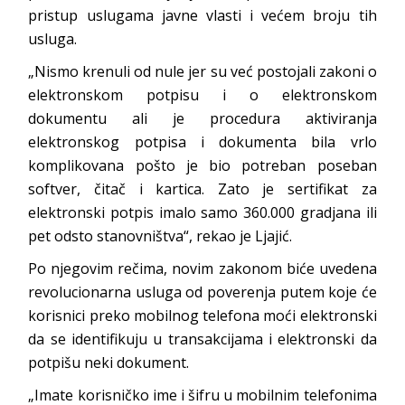
pristup uslugama javne vlasti i većem broju tih
usluga.
„Nismo krenuli od nule jer su već postojali zakoni o
elektronskom potpisu i o elektronskom
dokumentu ali je procedura aktiviranja
elektronskog potpisa i dokumenta bila vrlo
komplikovana pošto je bio potreban poseban
softver, čitač i kartica. Zato je sertifikat za
elektronski potpis imalo samo 360.000 gradjana ili
pet odsto stanovništva“, rekao je Ljajić.
Po njegovim rečima, novim zakonom biće uvedena
revolucionarna usluga od poverenja putem koje će
korisnici preko mobilnog telefona moći elektronski
da se identifikuju u transakcijama i elektronski da
potpišu neki dokument.
„Imate korisničko ime i šifru u mobilnim telefonima