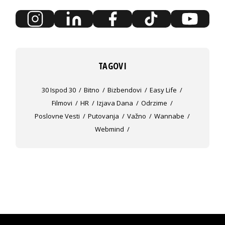
TAGOVI
30 Ispod 30
Bitno
Bizbendovi
Easy Life
Filmovi
HR
Izjava Dana
Odrzime
Poslovne Vesti
Putovanja
Važno
Wannabe
Webmind