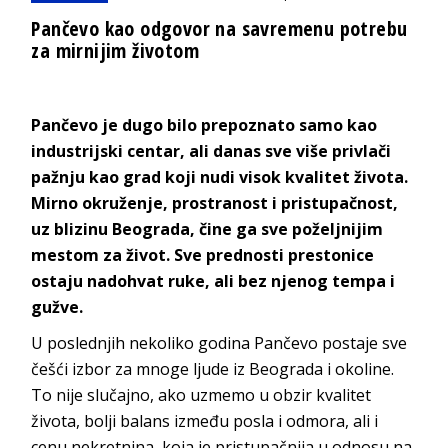
Pančevo kao odgovor na savremenu potrebu
za mirnijim životom
Pančevo je dugo bilo prepoznato samo kao
industrijski centar, ali danas sve više privlači
pažnju kao grad koji nudi visok kvalitet života.
Mirno okruženje, prostranost i pristupačnost,
uz blizinu Beograda, čine ga sve poželjnijim
mestom za život. Sve prednosti prestonice
ostaju nadohvat ruke, ali bez njenog temp
a i
gužve.
U poslednjih nekoliko godina Pančevo postaje sve
češći izbor za mnoge ljude iz Beograda i okoline.
To nije slučajno, ako uzmemo u obzir kvalitet
života, bolji balans između posla i odmora, ali i
cenu nekretnina, koja je pristupačnija u odnosu na