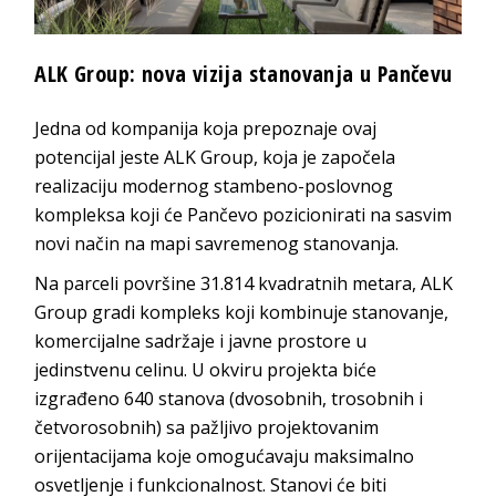
ALK Group: nova vizija stanovanja
u Pančevu
Jedna od kompanija koja prepoznaje ovaj
potencijal jeste
ALK Group
, koja je započela
realizaciju modernog stambeno-poslovnog
kompleksa koji će Pančevo pozicionirati na sasvim
novi način na mapi savremenog s
tanovanja.
Na parceli površine 31.814 kvadratnih metara,
ALK
Group
gradi kompleks koji kombinuje stanovanje,
komercijalne sadržaje i javne prostore u
jedinstvenu celinu. U okviru projekta biće
izgrađeno 640 stanova (dvosobnih, trosobnih i
četvorosobnih) sa pažljivo projektovanim
orijentacijama koje omogućavaju maksimalno
osvetljenje i funkcionalnost. Stanovi će biti