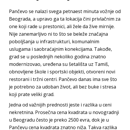
Pančevo se nalazi svega petnaest minuta vožnje od
Beograda, a upravo ga ta lokacija čini privlačnim za
one koji rade u prestonici, ali žele da žive mirnije.
Nije zanemarljivo ni to što se beleže značajna
poboljšanja u infrastrukturi, komunalnim
uslugama i saobraćajnim konekcijama. Takođe,
grad se u poslednjih nekoliko godina znatno
modernizovao, uređena su šetališta uz Tamiš,
obnovljene škole i sportski objekti, otvoreni novi
restorani i tržni centri. Pančevo danas ima sve što
je potrebno za udoban život, ali bez buke i stresa
koji prate ve
liki grad.
Jedna od važnijih prednosti jeste i razlika u ceni
nekretnina. Prosečna cena kvadrata u novogradnji
u Beogradu često je preko 2500 evra, dok je u
Pančevu cena kvadrata znatno niža. Takva razlika