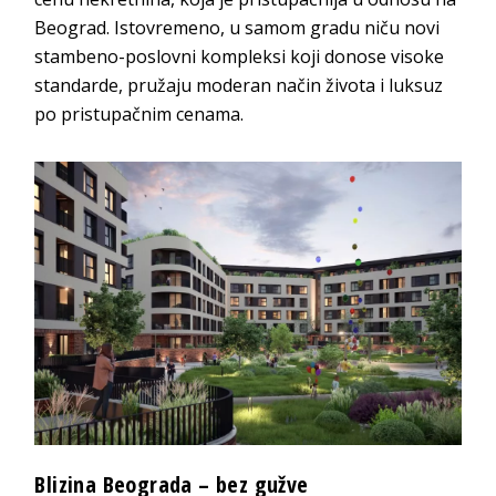
Beograd. Istovremeno, u samom gradu niču novi
stambeno-poslovni kompleksi koji donose visoke
standarde, pružaju moderan način života i luksuz
po pristupačn
im cenama.
Blizina Beograda –
bez gužve