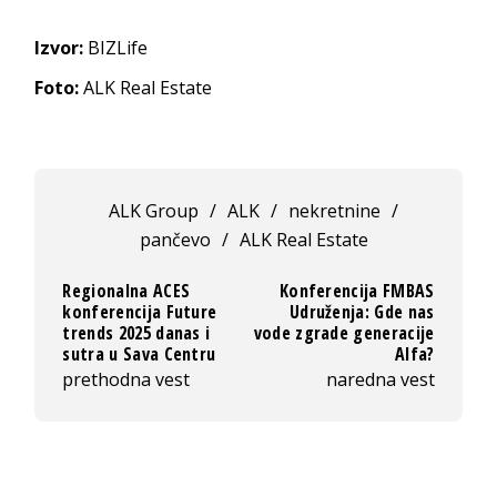
Izvor:
BIZLife
Foto:
ALK Real Estate
ALK Group
/
ALK
/
nekretnine
/
pančevo
/
ALK Real Estate
Regionalna ACES
Konferencija FMBAS
konferencija Future
Udruženja: Gde nas
trends 2025 danas i
vode zgrade generacije
sutra u Sava Centru
Alfa?
prethodna vest
naredna vest