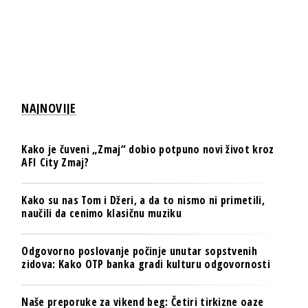
NAJNOVIJE
Kako je čuveni „Zmaj“ dobio potpuno novi život kroz
AFI City Zmaj?
Kako su nas Tom i Džeri, a da to nismo ni primetili,
naučili da cenimo klasičnu muziku
Odgovorno poslovanje počinje unutar sopstvenih
zidova: Kako OTP banka gradi kulturu odgovornosti
Naše preporuke za vikend beg: Četiri tirkizne oaze