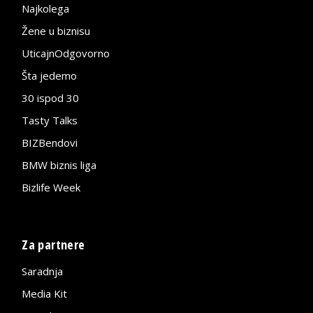
Najkolega
Žene u biznisu
UticajnOdgovorno
Šta jedemo
30 ispod 30
Tasty Talks
BIZBendovi
BMW biznis liga
Bizlife Week
Za partnere
Saradnja
Media Kit