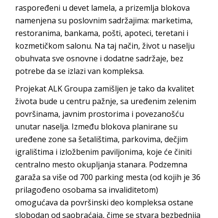
raspoređeni u devet lamela, a prizemlja blokova
namenjena su poslovnim sadržajima: marketima,
restoranima, bankama, pošti, apoteci, teretani i
kozmetičkom salonu. Na taj način, život u naselju
obuhvata sve osnovne i dodatne sadržaje, bez
potrebe da se izlazi van
kompleksa.
Projekat
ALK Groupa
zamišljen je tako da kvalitet
života bude u centru pažnje, sa uređenim zelenim
površinama, javnim prostorima i povezanošću
unutar naselja. Između blokova planirane su
uređene zone sa šetalištima, parkovima, dečjim
igralištima i izložbenim paviljonima, koje će činiti
centralno mesto okupljanja stanara. Podzemna
garaža sa više od 700 parking mesta (od kojih je 36
prilagođeno osobama sa invaliditetom)
omogućava da površinski deo kompleksa ostane
slobodan od saobraćaja, čime se stvara bezbednija