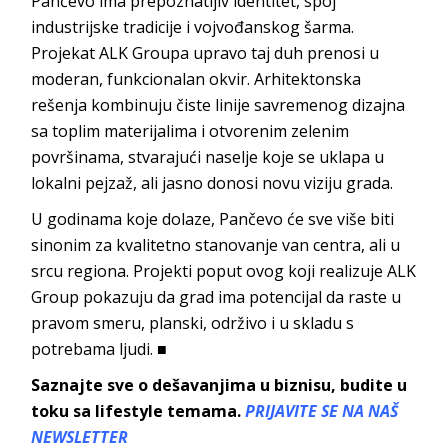
Pančevo ima prepoznatljiv identitet, spoj
industrijske tradicije i vojvođanskog šarma.
Projekat
ALK Groupa
upravo taj duh prenosi u
moderan, funkcionalan okvir. Arhitektonska
rešenja kombinuju čiste linije savremenog dizajna
sa toplim materijalima i otvorenim zelenim
površinama, stvarajući naselje koje se uklapa u
lokalni pejzaž, ali jasno donosi novu viz
iju grada.
U godinama koje dolaze, Pančevo će sve više biti
sinonim za kvalitetno stanovanje van centra, ali u
srcu regiona. Projekti poput ovog koji realizuje
ALK
Group
pokazuju da grad ima potencijal da raste u
pravom smeru, planski, održivo i u skladu s
potrebam
a ljudi.
■
Saznajte sve o dešavanjima u biznisu, budite u
toku sa lifestyle temama.
PRIJAVITE SE NA NAŠ
NEWSLETTER