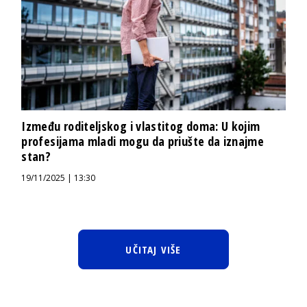
Između roditeljskog i vlastitog doma: U kojim
profesijama mladi mogu da priušte da iznajme
stan?
19/11/2025 | 13:30
UČITAJ VIŠE