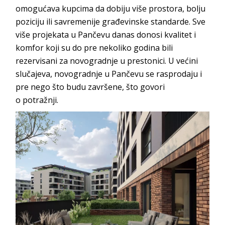
omogućava kupcima da dobiju više prostora, bolju
poziciju ili savremenije građevinske standarde. Sve
više projekata u Pančevu danas donosi kvalitet i
komfor koji su do pre nekoliko godina bili
rezervisani za novogradnje u prestonici. U većini
slučajeva, novogradnje u Pančevu se rasprodaju i
pre nego što budu završene, što govori
o
potražnji.