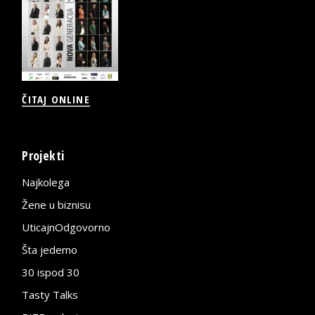
ČITAJ ONLINE
Projekti
Najkolega
Žene u biznisu
UticajnOdgovorno
Šta jedemo
30 ispod 30
Tasty Talks