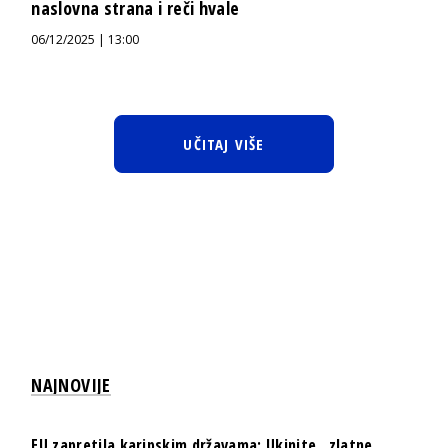
naslovna strana i reči hvale
06/12/2025 | 13:00
UČITAJ VIŠE
NAJNOVIJE
EU zapretila karipskim državama: Ukinite „zlatne