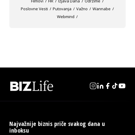
Filmovi
HR
Izjava Dana
Odrzime
Poslovne Vesti
Putovanja
Važno
Wannabe
Webmind
Najvažnije biznis priče svakog dana u
inboksu