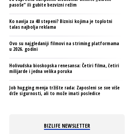
pasoše“ ili gubite bezvizni režim
Ko navija za 40 stepeni? Biznisi kojima je toplotni
talas najbolja reklama
Ovo su najgledaniji filmovi na striming platformama
u 2026. godini
Holivudska bioskopska renesansa: Četiri filma, četiri
milijarde i jedna velika poruka
Job hugging menja tržište rada: Zaposleni se sve više
drže sigurnosti, ali to može imati posledice
BIZLIFE NEWSLETTER