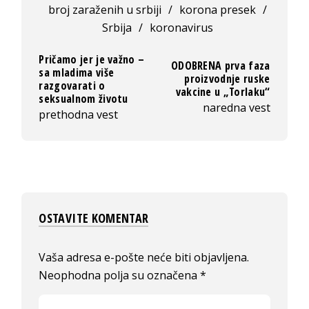
broj zaraženih u srbiji
/
korona presek
/
Srbija
/
koronavirus
Pričamo jer je važno –
ODOBRENA prva faza
sa mladima više
proizvodnje ruske
razgovarati o
vakcine u „Torlaku“
seksualnom životu
naredna vest
prethodna vest
OSTAVITE KOMENTAR
Vaša adresa e-pošte neće biti objavljena.
Neophodna polja su označena
*