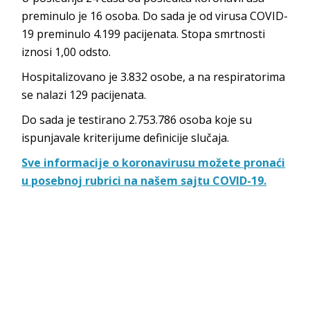
preminulo je 16 osoba. Do sada je od virusa COVID-
19 preminulo 4.199 pacijenata. Stopa smrtnosti
iznosi 1,00 odsto.
Hospitalizovano je 3.832 osobe, a na respiratorima
se nalazi 129 pacijenata.
Do sada je testirano 2.753.786 osoba koje su
ispunjavale kriterijume definicije slučaja.
Sve informacije o koronavirusu možete pronaći
u posebnoj rubrici na našem sajtu COVID-19.