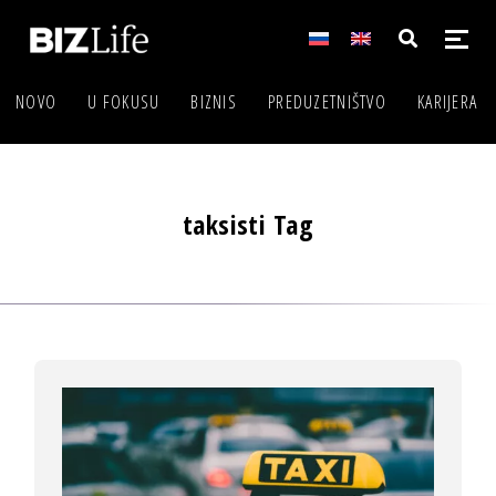
NOVO
U FOKUSU
BIZNIS
PREDUZETNIŠTVO
KARIJERA
taksisti Tag