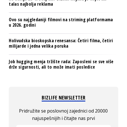
talas najbolja reklama
Ovo su najgledaniji filmovi na striming platformama
u 2026. godini
Holivudska bioskopska renesansa: Četiri filma, četiri
milijarde i jedna velika poruka
Job hugging menja tržište rada: Zaposleni se sve više
drže sigurnosti, ali to može imati posledice
BIZLIFE NEWSLETTER
Pridružite se poslovnoj zajednici od 20000
najuspešnijih i čitajte nas prvi