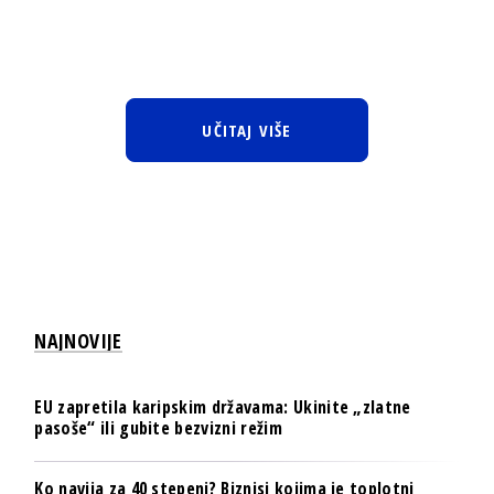
UČITAJ VIŠE
NAJNOVIJE
EU zapretila karipskim državama: Ukinite „zlatne
pasoše“ ili gubite bezvizni režim
Ko navija za 40 stepeni? Biznisi kojima je toplotni