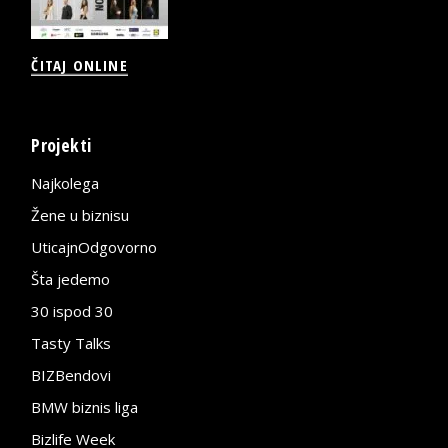
ČITAJ ONLINE
Projekti
Najkolega
Žene u biznisu
UticajnOdgovorno
Šta jedemo
30 ispod 30
Tasty Talks
BIZBendovi
BMW biznis liga
Bizlife Week