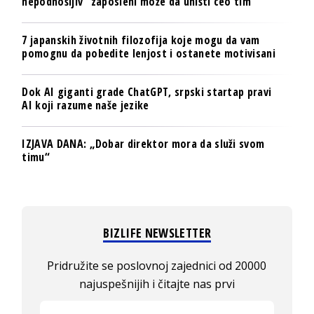
nepodnošljiv“ zaposleni može da uništi ceo tim
7 japanskih životnih filozofija koje mogu da vam
pomognu da pobedite lenjost i ostanete motivisani
Dok AI giganti grade ChatGPT, srpski startap pravi
AI koji razume naše jezike
IZJAVA DANA: „Dobar direktor mora da služi svom
timu“
BIZLIFE NEWSLETTER
Pridružite se poslovnoj zajednici od 20000
najuspešnijih i čitajte nas prvi