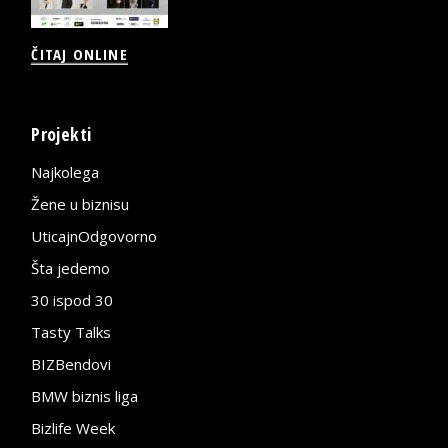
ČITAJ ONLINE
Projekti
Najkolega
Žene u biznisu
UticajnOdgovorno
Šta jedemo
30 ispod 30
Tasty Talks
BIZBendovi
BMW biznis liga
Bizlife Week