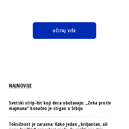
UČITAJ VIŠE
NAJNOVIJE
Svetski strip-hit koji deca obožavaju: „Zeka protiv
majmuna“ konačno je stigao u Srbiju
Toksičnost je zarazna: Kako jedan „briljantan, ali