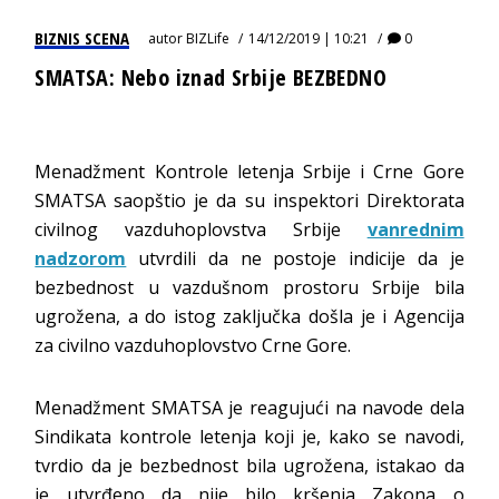
BIZNIS SCENA
autor
BIZLife
14/12/2019 | 10:21
0
SMATSA: Nebo iznad Srbije BEZBEDNO
Menadžment Kontrole letenja Srbije i Crne Gore
SMATSA saopštio je da su inspektori Direktorata
civilnog vazduhoplovstva Srbije
vanrednim
nadzorom
utvrdili da ne postoje indicije da je
bezbednost u vazdušnom prostoru Srbije bila
ugrožena, a do istog zaključka došla je i Agencija
za civilno vazduhoplovstvo Crne Gore.
Menadžment SMATSA je reagujući na navode dela
Sindikata kontrole letenja koji je, kako se navodi,
tvrdio da je bezbednost bila ugrožena, istakao da
je utvrđeno da nije bilo kršenja Zakona o