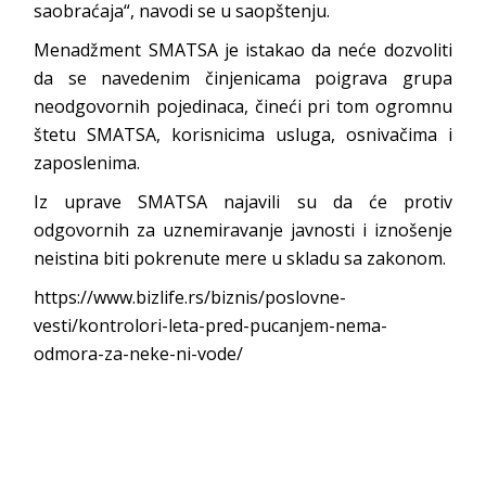
saobraćaja“, navodi se u saopštenju.
Menadžment SMATSA je istakao da neće dozvoliti
da se navedenim činjenicama poigrava grupa
neodgovornih pojedinaca, čineći pri tom ogromnu
štetu SMATSA, korisnicima usluga, osnivačima i
zaposlenima.
Iz uprave SMATSA najavili su da će protiv
odgovornih za uznemiravanje javnosti i iznošenje
neistina biti pokrenute mere u skladu sa zakonom.
https://www.bizlife.rs/biznis/poslovne-
vesti/kontrolori-leta-pred-pucanjem-nema-
odmora-za-neke-ni-vode/