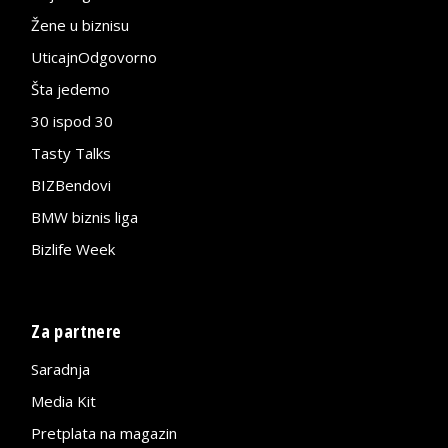
Žene u biznisu
UticajnOdgovorno
Šta jedemo
30 ispod 30
Tasty Talks
BIZBendovi
BMW biznis liga
Bizlife Week
Za partnere
Saradnja
Media Kit
Pretplata na magazin