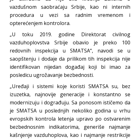
vazdušnom saobraćaju Srbije, kao ni internih
procedura u vezi sa radnim vremenom i
opterećenjem kontrolora.
„U toku 2019. godine Direktorat civilnog
vazduhoplovstva Srbije obavio je preko 100
redovnih inspekcija u SMATSA“, navodi se u
saopštenju i dodaje da prilikom tih inspekcija nije
identifikovan nijedan događaj koji bi imao za
posledicu ugrožavanje bezbednosti.
„Uređaji i sistemi koje koristi SMATSA su, bez
izuzetka, najnovije generacije i konstantno se
modernizuju i dograđuju. Sa ponosom ističemo da
je SMATSA u poslednjih nekoliko godina u vrhu
evropskih kontrola letenja upravo po ostvarenim
bezbednosnim indikatorima, generiše najmanje
kašnjenje vazduhoplova, kao i najmanje restrikcije