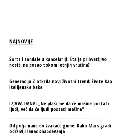
NAJNOVIJE
Šorts i sandale u kancelariji: Šta je prihvatljivo
nositi na posao tokom letnjih vrućina?
Generacija Z otkrila novi životni trend: Živite kao
italijanska baka
IZJAVA DANA: „Ne plaši me da će mašine postati
ljudi, već da će ljudi postati mašine“
Od polja nane do žvakaće gume: Kako Mars gradi
održiviji lanac snabdevanja