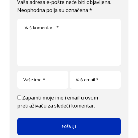
Vaša adresa e-pošte neće biti objavljena.
Neophodna polja su označena
*
Zapamti moje ime i email u ovom
pretraživaču za sledeći komentar.