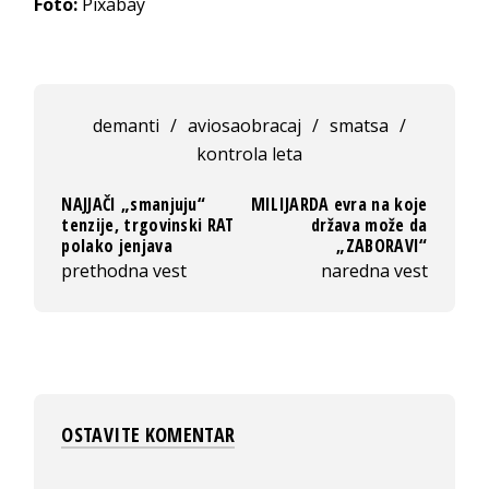
Foto:
Pixabay
demanti
/
aviosaobracaj
/
smatsa
/
kontrola leta
NAJJAČI „smanjuju“
MILIJARDA evra na koje
tenzije, trgovinski RAT
država može da
polako jenjava
„ZABORAVI“
prethodna vest
naredna vest
OSTAVITE KOMENTAR